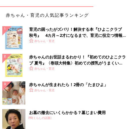
赤ちゃん・育児の人気記事ランキング
育児の困ったがズバリ！解決する本『ひよこクラブ
秋号』 4カ月～2才になるまで、育児に役立つ情報が
いっぱい！
赤ちゃん・育児
赤ちゃんのお世話まるわかり！『初めてのひよこクラ
ブ 夏号』〈巻頭大特集〉初めての授乳がうまくい
く！ おっぱい・ミルクの基本と夏のトラブル 解決テ
赤ちゃん・育児
ク
赤ちゃんが生まれたら！2冊の「たまひよ」
赤ちゃん・育児
お墓の撤去にいくらかかる？墓じまい費用
PR(くらしの話題)
出典：Instagramアカウント「rin_sisters.7」