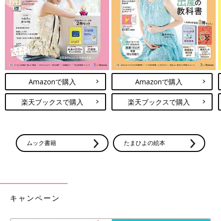
Amazonで購入
Amazonで購入
楽天ブックスで購入
楽天ブックスで購入
ムック書籍
たまひよの絵本
出典：Instagramアカウント「ako_masyharumom」
キャンペーン
こちらはバースデイで販売されている、シアサッカーシャツ。肌