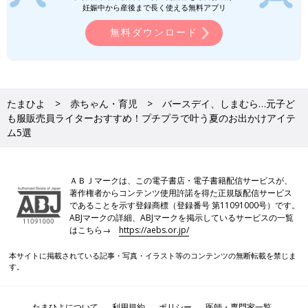
入れると、夏のお出かけがもっと快適に◎。ぜひこちらを参考
妊娠中から産後まで長く使える無料アプリ
に、オシャレで快適な夏のお出かけコーデにチャレンジしてみて
無料ダウンロード
くださいね♪
今井あやか
3人の子どもを育てる、30代の主婦WEBライター。ブランド子ど
たまひよ
赤ちゃん・育児
バースデイ、しまむら…元子ど
も服の販売員として勤務した経験や、
幼稚園
教諭、幼児食インス
も服販売員ライターおすすめ！プチプラで叶う夏のお出かけアイテ
トラクターの資格を生かし、育児や食育、ファッション系記事な
ム5選
どを執筆しています。夫が激務のため、日々ワンオペ育児に奮闘
中…
●記事内容でご紹介している投稿、リンク先は、削除される場合
ＡＢＪマークは、この電子書店・電子書籍配信サービスが、
があります。あらかじめご了承ください。
著作権者からコンテンツ使用許諾を得た正規版配信サービス
●記事の内容は2024年6月の情報で、現在と異なる場合がありま
であることを示す登録商標（登録番号 第11091000号）です。
ABJマークの詳細、ABJマークを掲示しているサービスの一覧
す。
はこちら→
https://aebs.or.jp/
しまむらLITTC（リトシー）×ディズニ
本サイトに掲載されている記事・写真・イラスト等のコンテンツの無断転載を禁じま
ー「全柄絶対ほしかった！」「悶絶レベ
す。
ルでかわいい」超話題のコラボアイテム
しまむらのオリジナルブランド「LITTC（リト
5選
シー）」から、ディズニーとコラボした
「RETRO BOOK COLLECTION（レトロブックコ
たまひよについて
利用規約
ポリシー
医師・専門家一覧