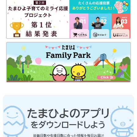
触りがよく、サラッとした生地感が特長のシアサッカーシャツ
は、夏におすすめのアイテムです。ako_masyharumomさん
は、同じくバースデイで販売されていた、お揃い風のショートパ
ンツとセットアップコーデを組んだとのこと♪ 淡い色味も涼しげ
で、まさに夏のお出かけコーデにぴったり！
しまむら×Little WEEKEND （リトルウ
ィークエンド）「実物のかわいさにびっ
くり」「高見えすぎる」夏の新作アイテ
しまむらのオリジナルブランド「Little
ム4選
WEEKEND （リトルウィークエンド）」から夏
の新作アイテムが発売され、SNSで話題を集め
ています！夏に嬉しい速乾生地のショートパン
ツや、親子でお揃いができるTシャツなど、大
特別感のあるアイテムや夏らしい生地を取り入れて
人気なのも納得のアイテムばかり。ぜひチェッ
クしてくださいね♪
お出かけコーデを組むときに意識したいのは、デイリーコーデと
は違う「特別感」。その特別感を簡単に演出しやすいのが、シャ
ツやセットアップ、ワンピースを取り入れるということ。特にカ
ラフルなアイテムを使うと、より夏らしく見せることができます
♪ ほかにも吸湿性の高い綿や、速乾性がありベタつきにくいシア
サッカー、通気性の高いリネン、ポリエステルなどの素材を取り
妊娠日数や生後日数に合った情報を毎日お届け