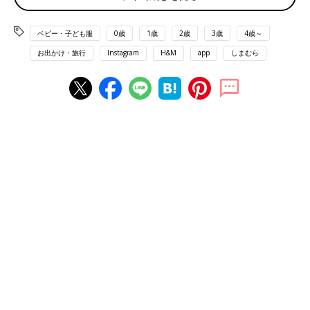
ベビー・子ども服
0歳
1歳
2歳
3歳
4歳～
お出かけ・旅行
Instagram
H&M
app
しまむら
出典：Instagramアカウント「sora.mama_girl」
こちらはsora.mama_girlさんが購入した、H＆M（エイチアンド
エム）のセットアップ。ブルーの花柄が涼しげでリゾート感があ
るため、海やプールなどのレジャーシーンにもおすすめ！洗濯し
てもシワになりにくい生地とのことなので、動きまわるキッズに
ぴったりですね♪ インナーはキャミソールやタンクトップ、半袖
Tシャツなど、組み合わせしだいで印象を変えられるのもgood！
バースデイのストライプ柄ワンピースで夏っぽ元気
コーデ