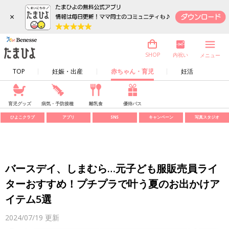
×
内祝い
SHOP
メニュー
TOP
妊娠・出産
赤ちゃん・育児
妊活
育児グッズ
病気・予防接種
離乳食
優待パス
ひよこクラブ
アプリ
SNS
キャンペーン
写真スタジオ
バースデイ、しまむら…元子ども服販売員ライ
ターおすすめ！プチプラで叶う夏のお出かけア
イテム5選
2024/07/19
更新