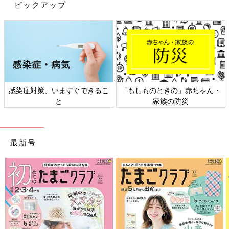
ピックアップ
出典：Instagramアカウント「h.m.h.h_____」
h.m.h.h_____さんがMARKEY'S（マーキーズ）でゲットしたの
は、こちらのキャミワンピース。ブルーやホワイトの配色が涼し
げで、夏のお出かけにぴったりのアイテムです。フリルよりもや
わらかい印象のメロウが取り入れられており、オシャ見え確実！
感染症対策、いますぐできるこ
「もしものときの」赤ちゃん・
インナーにはTシャツやタンクトップはもちろん、ブラウスやビ
と
家族の防災
ッグカラーのアイテムを取り入れても◎
バースデイのシアサッカーシャツで涼しく快適なセ
最新号
ットアップ風コーデ