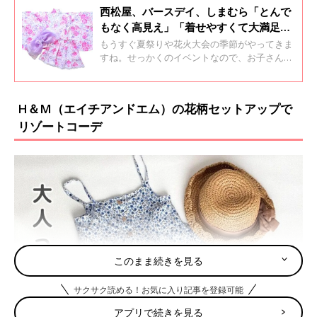
西松屋、バースデイ、しまむら「とんで
もなく高見え」「着せやすくて大満足」
品切れ注意！大人気の浴衣＆甚平4選
もうすぐ夏祭りや花火大会の季節がやってきま
すね。せっかくのイベントなので、お子さんに
浴衣や甚平を着せてあげたいと考えている人が
多いのではないでしょうか？そこで今回は、プ
チプラブランドでゲットできる、おすすめの浴
H＆M（エイチアンドエム）の花柄セットアップで
衣と甚平をご紹介します♪
リゾートコーデ
このまま続きを見る
サクサク読める！お気に入り記事を登録可能
アプリで続きを見る