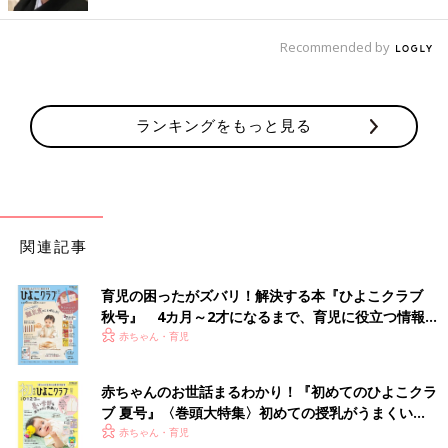
rin_sisters.7さんがバースデイでゲットしたのは、こちらのスト
ライプ柄ワンピース。元気になるようなカラフルさと、中央に付
Recommended by
いている大きなリボンがかわいいですよね！ストライプの幅や配
色が絶妙で、オシャレに着こなせるアイテムです♪ 冷えが心配と
いう場合は、薄手のカーディガンやレギンスを用意しておくと安
ランキングをもっと見る
心ですよ◎
しまむらの派手柄セットアップでオシャ見え確実の
あか抜けコーデ
関連記事
育児の困ったがズバリ！解決する本『ひよこクラブ
秋号』 4カ月～2才になるまで、育児に役立つ情報が
いっぱい！
赤ちゃん・育児
赤ちゃんのお世話まるわかり！『初めてのひよこクラ
ブ 夏号』〈巻頭大特集〉初めての授乳がうまくい
く！ おっぱい・ミルクの基本と夏のトラブル 解決テ
赤ちゃん・育児