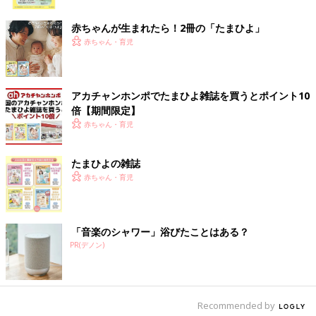
ク
赤ちゃんが生まれたら！2冊の「たまひよ」
赤ちゃん・育児
アカチャンホンポでたまひよ雑誌を買うとポイント10
倍【期間限定】
赤ちゃん・育児
出典：Instagramアカウント「chacharouzoo」
たまひよの雑誌
こちらはchacharouzooさんが購入した、しまむらのシャツとシ
赤ちゃん・育児
ョートパンツ。「お出かけコーデに悩む」という人は、オシャ見
え確実なセットアップがおすすめ！特にこちらのような派手柄の
セットアップは、まわりと差がつくトレンドスタイルなので、お
「音楽のシャワー」浴びたことはある？
出かけコーデにもぴったりです♪
PR(デノン)
MARKEY'S（マーキーズ）のキャミワンピースで涼
しげなトレンドコーデ
Recommended by