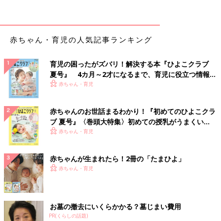
赤ちゃん・育児の人気記事ランキング
育児の困ったがズバリ！解決する本『ひよこクラブ
夏号』 4カ月～2才になるまで、育児に役立つ情報が
いっぱい！
赤ちゃん・育児
赤ちゃんのお世話まるわかり！『初めてのひよこクラ
ブ 夏号』〈巻頭大特集〉初めての授乳がうまくい
く！ おっぱい・ミルクの基本と夏のトラブル 解決テ
赤ちゃん・育児
ク
赤ちゃんが生まれたら！2冊の「たまひよ」
赤ちゃん・育児
藤井哉香さん(@fujii.sayaka)が投稿した写真
-
2016 11月 30 11:43午前 PST
お墓の撤去にいくらかかる？墓じまい費用
こちらはなんと前職はパティシエという経歴を持つインスタグラ
PR(くらしの話題)