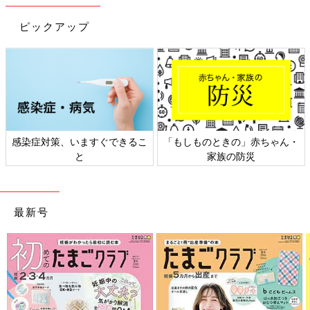
に仕上げたらバラの完成。この作業を繰り返す。できたバラは皿
にのせ、ケーキに接着するときまで冷蔵庫で冷やす。
ピックアップ
※バラをつくるときは室温と体温で溶けやすいので、暖房はでき
る限り使用しないのがベスト。また、大きい保冷剤の上にアルミ
ホイルを敷き、その上で作業すると溶けにくいそうです。
女の子なら誰もが憧れるプリンセス。自分がドレスを着ているケ
ーキは、絶対に喜んでくれるはず！ 近くにオーダーメイドでき
感染症対策、いますぐできるこ
「もしものときの」赤ちゃん・
るお店がない場合は、頑張って手づくりにチャレンジしてみませ
と
家族の防災
んか？ （文・岡本梓）
インスタグラマー Ake（@kake1110）
1歳2か月の女の子のママ。2017年4月15日に2人目を出産予定の
妊婦さん。また、ベビー&子ども服のセレクトショップを展開。
最新号
インスタグラムには娘さんとの日常の様子を投稿。
https://www.instagram.com/kake1110/
インスタグラマー 藤井哉香（@fujii.sayaka）
1歳2か月の女の子のママ。インスタグラムには娘さんの成長記録
や、ハンドメイド雑貨、料理の写真を投稿。元パティシエという