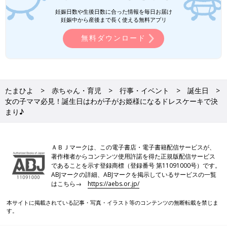
妊娠日数や生後日数に合った情報を毎日お届け
妊娠中から産後まで長く使える無料アプリ
無料ダウンロード
たまひよ
赤ちゃん・育児
行事・イベント
誕生日
女の子ママ必見！誕生日はわが子がお姫様になるドレスケーキで決
まり♪
ＡＢＪマークは、この電子書店・電子書籍配信サービスが、
著作権者からコンテンツ使用許諾を得た正規版配信サービス
であることを示す登録商標（登録番号 第11091000号）です。
ABJマークの詳細、ABJマークを掲示しているサービスの一覧
はこちら→
https://aebs.or.jp/
本サイトに掲載されている記事・写真・イラスト等のコンテンツの無断転載を禁じま
す。