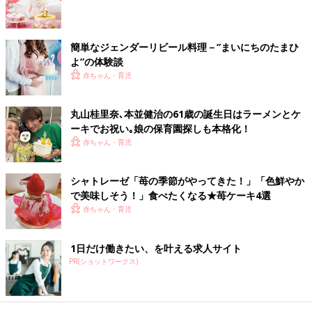
を塗る（ナッペする）。
④チョコやアラザンなどを飾る。
⑤手づくりしたお名前クッキーをスカートのすそに飾る。
簡単なジェンダーリビール料理－”まいにちのたまひ
⑥ケーキの大きさに合わせて印刷した子どもの写真をラミネート
よ”の体験談
加工して切り抜き、下半身が埋まるようにさしたら完成。
赤ちゃん・育児
一つ一つの工程はそんなに難しくなさそう。わが子のファースト
バースデーのためなら、初挑戦してみたいですよね。
丸山桂里奈､本並健治の61歳の誕生日はラーメンとケ
ーキでお祝い｡娘の保育園探しも本格化！
バラが咲きみだれる♪花柄ドレスケーキ
赤ちゃん・育児
シャトレーゼ「苺の季節がやってきた！」「色鮮やか
バラ柄のドレスケーキのつくりかた
で美味しそう！」食べたくなる★苺ケーキ4選
赤ちゃん・育児
ドレスケーキの土台のつくりかた
①小さめのボウルにラップを敷いてスポンジ、泡立てた生クリー
ム、いちごの順に重ねる。
1日だけ働きたい、を叶える求人サイト
②①を冷蔵庫で30分ほどねかせる。
PR(ショットワークス)
③②を取り出し、お皿にひっくり返してドーム型のケーキにす
る。
④③を泡立てた生クリームをドーム型にしたスポンジに塗る。