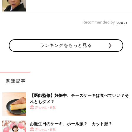
マーの藤井哉香さんが、1歳になる娘さんのためにつくったドレ
スケーキ。初めての誕生日で、親戚のかたも集まるため、「みん
なに喜んでもらえるような豪華でかわいいケーキを」と思ってつ
くったそう。また、娘さんが食べられるように、小さな離乳食ケ
Recommended by
ーキも別につくったんだとか。ドレスケーキは、直径25cmある
大きなケーキで、親戚のかたも「お〜！」とビックリ！ それを
見ていた娘さんに、おじいちゃんが「りなちゃんいいね〜！」と
ランキングをもっと見る
いうと、パチパチと拍手をしていたそうです。赤ちゃんも大人が
喜んでいる様子がわかるんですよね。
ドレスケーキのつくりかた【直径25cm.約12人分】
関連記事
①スポンジケーキは鉄板に厚さ1〜2cmになるように数枚焼き、1
番下を直径25cmに切り上に重ねるにつれてだんだん小さくなる
ように6枚くり抜く。（切れ端はとっておく）
【医師監修】妊娠中、チーズケーキは食べていい？そ
②25cmのスポンジを1番下にして泡立てた生クリームと黄桃、い
れともダメ？
ちごを入れながらドーム型になるようにサンドしていく。（スポ
赤ちゃん・育児
ンジは大きいものから使用し、余ったスポンジの切れ端も同様に
サンドする）
お誕生日のケーキ、ホール派？ カット派？
③側面はドレスのスカートの模様のように、スポンジにクリーム
赤ちゃん・育児