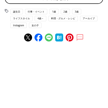
誕生日
行事・イベント
1歳
2歳
3歳
Akeさん(@kake1110)が投稿した写真
-
2016 12月 7 10:40午後 PST
ライフスタイル
4歳～
料理・グルメ・レシピ
アーカイブ
1歳2か月の女の子のママであるAkeさん。『バービードールケー
Instagram
女の子
キ（バービー人形をドールケーキにしたもの）』に興味があり、
「結婚して女の子ができたら誕生日につくってあげたい」とずっ
と思っていて、実際に娘さんの
1歳
の誕生日に、写真付きのドレ
スケーキをつくってくれるお店にオーダーしたんだそう。
ピンクとパープルのバラのような模様で、すそはホワイトカラー
のフリルが女の子らしくてかわいいドレス。1歳になった娘さん
は、初めてのケーキを見て喜んでいたそう。娘さんはまだ食べら
れないものの、記念になるし、すてきですよね♪
シンプルなホワイトカラーのドレスがキュート