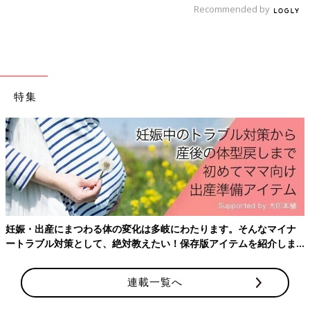
Recommended by
⑤子どもの写真を体の形に沿って切り、裏面に割り箸をテープで
接着し、割り箸の長さをケーキの高さと同じになるよう調整す
る。（長すぎるとケーキと写真の間に隙間ができ、割り箸が見え
てしまうため。また、同じ写真を裏面にも貼れば、どこから見て
もドレスケーキに見えます。）
特集
バラのつくりかた
①市販のホワイトチョコレート（2箱）を湯煎で溶かす。
②水大さじ1と水あめ30gをカップに入れ、レンジで30秒ほど温
める。
③①の中に②を少しずつ混ぜ、粘土くらいの硬さになるまで練
る。（柔らかい場合は水あめを足す。）
④③をひとまとめにしてラップで包み、冷蔵庫で3時間ほどねか
せる。
⑤④を冷蔵庫から取り出し、つくりたい色の数に分ける。
妊娠・出産にまつわる体の変化は多岐にわたります。そんなマイナ
（Tsuru.Yuriさんは6色<白、赤、ピンク、黄色、オレンジ、緑>
ートラブル対策として、絶対教えたい！保存版アイテムを紹介しま
ので6等分。）
す。
⑥⑤に食用着色料を少しずつ加えながら色をつける。
連載一覧へ
⑦⑥を小さく丸めて指で潰し、花びらを6〜8枚つくり、1枚目の
花びらをくるくると丸め、その周りに花びらをつけてバラのよう