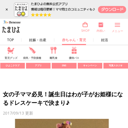
×
内祝い
SHOP
メニュー
TOP
妊娠・出産
赤ちゃん・育児
妊活
育児グッズ
病気・予防接種
離乳食
優待パス
ひよこクラブ
アプリ
SNS
キャンペーン
写真スタジオ
女の子ママ必見！誕生日はわが子がお姫様にな
るドレスケーキで決まり♪
2017/09/13
更新