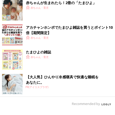
すい環境を整えることが大切だそうです。お部屋の環境づくりで
赤ちゃんが生まれたら！2冊の「たまひよ」
北川さんが実践しているのはどんなことですか？
赤ちゃん・育児
北川 わが家は子どもが自分で下着や服を選んで着替えられるよ
うに、二男と三男の服をオープン棚に収納しています。最近三男
アカチャンホンポでたまひよ雑誌を買うとポイント10
の衣類が増えたため、二男の服をほかの場所に移動する必要が出
倍【期間限定】
てきました。そこで、「二男の服は長男と同じところに変えても
赤ちゃん・育児
いい？」と聞いたら「いいよ」と言ってくれたので、「一緒に運
ぼう」と一緒に移動させました。そうしたら、ほかにも「この置
たまひよの雑誌
き場所はここにしたほうがいいよね？」と提案してくれるように
赤ちゃん・育児
なったんです。自分の意見で環境を変えられるとわかって、子ど
もが主体的に動く力が育ち、自信になったんだと思います。
――長男は来年小学校入学だそうですが、入学に向けて準備して
【大人気】ひんやり冷感寝具で快適な睡眠を
いることはありますか？
あなたに。
PR(アイリスプラザ)
北川 小学校入学に向けて、自分でものの管理ができるように練
習しています。長男はものの準備が少し苦手なタイプ。「あれ、
かばんに入れた？」と聞くと、「きっと入れたよ、たぶん入れ
Recommended by
た」と言うけれど、かばんを見ると入っていないことがありま
す。