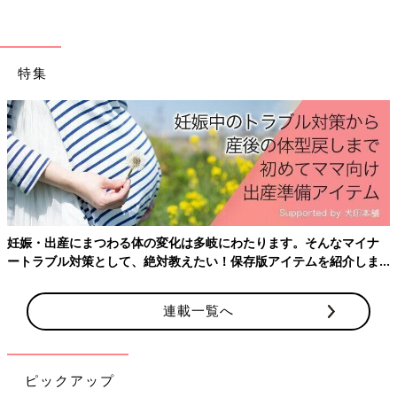
そこで、園から帰宅するときに「お弁当ある、水筒ある、体調シ
ートあるね」と入れ忘れたものがないかを親子で一緒に確認する
ことを習慣にしています。忘れるたびに「忘れないように入れよ
特集
うね」と言うよりも、毎日の確認を習慣化したほうが「これがな
いな」と自分で気づくことができます。
小学校へ入ってから学校からのおたよりの出し忘れがないよう
に、年長の今のうちから、帰宅したらリュックサックの中身を全
部出して、必要なものは私に渡すことも習慣にしています。この
ようにルーティンにすると、親が口うるさく言わなくても子ども
が自分でできるようになっていくのです。
妊娠・出産にまつわる体の変化は多岐にわたります。そんなマイナ
決まりごとはルーティンにすると、子どもが自分で
ートラブル対策として、絶対教えたい！保存版アイテムを紹介しま
動けるように
す。
連載一覧へ
ピックアップ