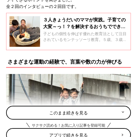
全２回のインタビューの２回目です。
３人きょうだいのママが実践。子育ての
大変～っ！？を解決するおうちでできる
モンテッソーリ【インタビュー】
子どもの個性を伸ばす優れた教育法として注目
されているモンテッソーリ教育。５歳、３歳、
１歳の３人の男の子のママである北川真理子さ
んは、10年以上のモンテッソーリ教師としての
経験をいかし、自身の子育てにもおうちでモン
さまざまな運動の経験で、言葉や数の力が伸びる
テッソーリ教育を実践しているそうです。北川
さんにおうちでモンテッソーリ教育に取り組む
ポイントについて聞きました。
このまま続きを見る
サクサク読める！お気に入り記事を登録可能
アプリで続きを見る