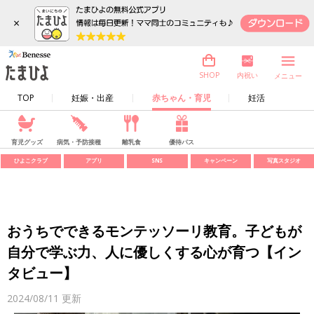
×
内祝い
SHOP
メニュー
TOP
妊娠・出産
赤ちゃん・育児
妊活
育児グッズ
病気・予防接種
離乳食
優待パス
ひよこクラブ
アプリ
SNS
キャンペーン
写真スタジオ
おうちでできるモンテッソーリ教育。子どもが
自分で学ぶ力、人に優しくする心が育つ【イン
タビュー】
2024/08/11
更新