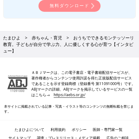
伸ばしてあげようという考え方です。３人きょうだいを育ててい
無料ダウンロード
ると、それぞれ得意不得意があって、長男はこれができたけど、
二男は全然やらないな〜、とか、長男は苦手だったことが二男は
こんなふうにできるんだな〜とか。それぞれの個性があることが
楽しいし、それぞれのよさが育っていると感じます。
たまひよ
赤ちゃん・育児
おうちでできるモンテッソーリ
たとえば、長男が文字を書けるようになったとき「なんで文字が
教育。子どもが自分で学ぶ力、人に優しくする心が育つ【インタビ
書けるの！すごいね！」と言うと「自分で見て書けるようになっ
ュー】
たんだよ」と得意げに話してくれるんです。私が知らないことを
教えてくれたとき「なんでそんなこと知ってるの！」と言うと
「自分で本を読んだんだよ」と。子どもが、先生や親に教えても
ＡＢＪマークは、この電子書店・電子書籍配信サービスが、
らったのではなく、「自分で学んだよ」という意識が育っている
著作権者からコンテンツ使用許諾を得た正規版配信サービス
ことをとてもうれしく感じます。
であることを示す登録商標（登録番号 第11091000号）です。
ABJマークの詳細、ABJマークを掲示しているサービスの一覧
はこちら→
https://aebs.or.jp/
それこそがモンテッソーリ教育の特徴でもあるんです。自分で学
んだ経験があると、将来的にも、だれかに教えてもらうのではな
本サイトに掲載されている記事・写真・イラスト等のコンテンツの無断転載を禁じま
く自分から学習しようという姿勢になってきます。わが子たちも
す。
「自分でやったんだよ」というときは、とっても得意げな顔をし
ていて、よかったなと思います。
たまひよについて
利用規約
ポリシー
医師・専門家一覧
――お手伝いをしてくれることもありますか？
サイトマップ
調査・プレスリリース・メディア掲載
広告のご相談