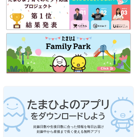
長男が家族全員分の食器を配膳してくれました。
――おうちモンテッソーリ教育を取り入れて、子どもの成長でよ
かった、うれしいと感じることは？
北川 ３人それぞれのよさが伸びているな、と感じるところで
妊娠日数や生後日数に合った情報を毎日お届け
す。モンテッソーリ教育は、その子がもともと持っているよさを
妊娠中から産後まで長く使える無料アプリ