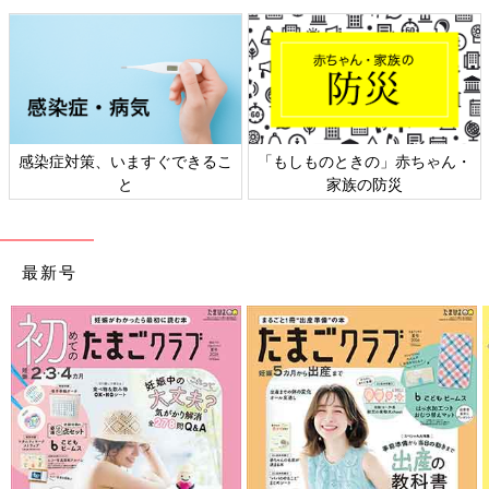
感染症対策、いますぐできるこ
「もしものときの」赤ちゃん・
と
家族の防災
長男は自分で絵本を読む習慣ができているのだとか。
――そんなふうに習慣化したり、毎日のルーティンを作ること
最新号
も、子どもの自立につながるんですね。家庭の状況にあったルー
ティンを作るヒントを教えてください。
北川 私はモンテッソーリ教育のオンラインサロンを運営してい
ますが、「帰宅したら手を洗わずに遊んでしまう」「夕食のあと
になかなかパジャマに着替えてくれないで遊んでしまう」といっ
た悩みをよく聞きます。たとえば「帰宅したら手を洗ってかばん
を片づけてから遊ぶ」「夕食のあとは着替えてから遊ぶ」をルー
ティンにしたい場合も、間取りによって子どもの動線が変わるの