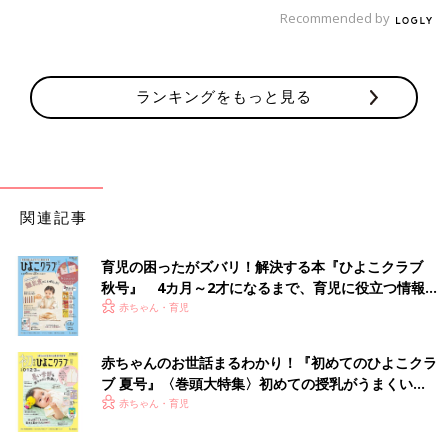
いと思います。
Recommended by
子どもの意見を尊重した環境づくりが子どもの自信
になる
ランキングをもっと見る
関連記事
育児の困ったがズバリ！解決する本『ひよこクラブ
秋号』 4カ月～2才になるまで、育児に役立つ情報が
いっぱい！
赤ちゃん・育児
赤ちゃんのお世話まるわかり！『初めてのひよこクラ
ブ 夏号』〈巻頭大特集〉初めての授乳がうまくい
く！ おっぱい・ミルクの基本と夏のトラブル 解決テ
赤ちゃん・育児
二男と三男の服は箱に入れて、アイテム別にオープン収納にしています。
ク
――モンテッソーリ教育では、子どもが自立するために活動しや