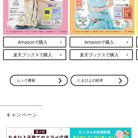
で、環境や動線に合わせてルーティンを考えるといいでしょう。
玄関の近くにかばんを置く棚があるから先にかばんを片づけるの
か、それとも近くに洗面所があるからまず手を洗うのかを考えま
す。ルーティンがうまくいかなかったら、子どもの個性や思考に
合わせて変えてみましょう。子どもによって手を洗ったら遊ぶモ
Amazonで購入
Amazonで購入
ードに入ってしまってかばんを片づけられないなら、手を洗う前
にかばんを片づける、というルーティンにしてみてもいいと思い
楽天ブックスで購入
楽天ブックスで購入
ます。
――ルーティンが定着するためのポイントはありますか？
ムック書籍
たまひよの絵本
北川 子どものルーティンが定着するまでは、親が一緒にやって
あげること。夕食を食べ終わったらパジャマに着替えることをル
ーティンにするなら、定着するまでは、親は家事などは後回しに
してでも、着替えに付き添ってあげましょう。手助けしてあげて
もOK。そうやって子どもにルーティンが身につけば、食べ終わ
キャンペーン
ったら自分で着替えてから遊ぶようになっていきます。
子どもが自分で学ぶ意識が育つ