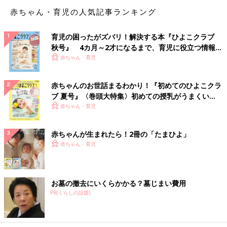
はひらがなを書いたり読んだりを習得できる時期。部屋に五十音
赤ちゃん・育児の人気記事ランキング
表を貼っておくとか、親が文字を書いたり読んだりする姿を見る
と、子どもも自然とひらがなを書いたり読んだりできるようにな
育児の困ったがズバリ！解決する本『ひよこクラブ
っていきます。この時期には数量の理解も進みます。たとえばお
秋号』 4カ月～2才になるまで、育児に役立つ情報が
やつを食べるときに「クッキーが10個あって、３個食べたから残
いっぱい！
赤ちゃん・育児
りは何個かな？ 」と数を意識させてあげるのもいいでしょう。
特別な教具がなくても、生活の中での運動や声かけによって、子
赤ちゃんのお世話まるわかり！『初めてのひよこクラ
どもの言葉や数を理解する力が伸びる時期です。
ブ 夏号』〈巻頭大特集〉初めての授乳がうまくい
く！ おっぱい・ミルクの基本と夏のトラブル 解決テ
赤ちゃん・育児
――
３歳
くらいになると、習いごとをさせたほうがいいのかな、
ク
と気になる人も少なくないですが、幅広くいろんな活動をしたほ
うがいいんでしょうか。
赤ちゃんが生まれたら！2冊の「たまひよ」
赤ちゃん・育児
北川 そうですね、いろいろな動きを経験できたほうが可動域が
広がるので、いろんな経験ができたほうが将来的に子どもの選択
肢が広がると思います。
お墓の撤去にいくらかかる？墓じまい費用
たとえばサッカークラブに通いながら、普段は公園でいろんな遊
PR(くらしの話題)
具で遊ぶのもいいと思います。水泳などは家庭ではできない運動
ですから、子どもが興味を持ってやりたがったらチャレンジする
といいでしょう。ピアノなどの楽器演奏も手指の動きにとてもい