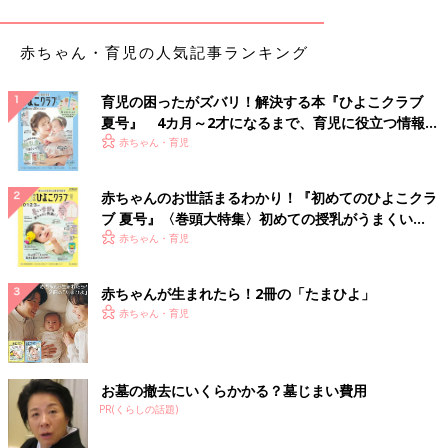
手術後も出血が続いたので、婦人科クリニックに電話相談をする
赤ちゃん・育児の人気記事ランキング
と「様子を見てください」とのことでした。そんななか夫の姉が
急死し、葬儀に参列することになったんです。その間ずっと腹痛
が続いていました。帰宅後、妊娠中でも飲める薬をもらおうと思
育児の困ったがズバリ！解決する本『ひよこクラブ
夏号』 4カ月～2才になるまで、育児に役立つ情報が
って婦人科クリニックを受診しました。すると「
陣痛
が始まって
いっぱい！
赤ちゃん・育児
いる」と言われて･･･。すぐに設備の整った大きな病院に緊急搬
送されることになりました。
赤ちゃんのお世話まるわかり！『初めてのひよこクラ
ところが、受け入れてくれる病院がなかなか見つかりません。よ
ブ 夏号』〈巻頭大特集〉初めての授乳がうまくい
うやく「赤ちゃんを助ける考えがあるのなら受け入れます」と言
く！ おっぱい・ミルクの基本と夏のトラブル 解決テ
赤ちゃん・育児
ってくれる病院があり、救急車で向かうことができました。
ク
赤ちゃんが生まれたら！2冊の「たまひよ」
――搬送先の病院での様子を教えてください。
赤ちゃん・育児
美園 いつ生まれてもおかしくない状況でしたが、少しでも長く
赤ちゃんがおなかのなかにとどまってくれるよう、絶対安静で陣
痛を止める薬を点滴していました。
お墓の撤去にいくらかかる？墓じまい費用
病院では夫と一緒に説明を受けました。「早産になるため、赤ち
PR(くらしの話題)
ゃんの生存率は高くありません。生きられても障害が残る可能性