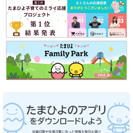
は夫が遅い時間まで仕事をしていたので、仕事が終わり、日づけ
が過ぎるころ病院に寄って、少し竜吾を抱っこしてから帰宅する
ということもしていました。
私に何ができるかを考え、手作りの小さなメリーや肌着を手作り
し、絵本の読み聞かせやお姉ちゃんと一緒に歌った歌をボイスレ
コーダーに録音したものを届けていました。看護師さんが再生し
て、竜吾に聞かせてくれていました。成長するにつれて表情が豊
かになってくるのを見ると、とてもうれしかったです。
――竜吾くんが入院中、２歳年上のお姉ちゃんはどのように過ご
していたのでしょうか？
美園 竜吾が生まれるまでは、私が自宅で育児していました。で
も竜吾が入院することになり急きょ
保育園
に入れることになりま
した。最初は緊急時に預かってくれる短期保育を利用していまし
たが、それは最大で4カ月までという上限があったんです。竜吾
の入院はそれではたりません。そこで新しい保育園を探しまし
た。ところが、子どもを自宅で介護している場合は入園条件に当
てはまるのですが、入院している場合は除外されてしまうしくみ
妊娠日数や生後日数に合った情報を毎日お届け