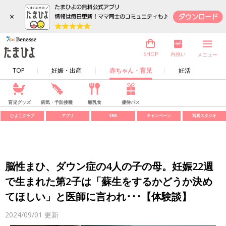
×
内祝い
SHOP
メニュー
TOP
妊娠・出産
赤ちゃん・育児
妊活
育児グッズ
病気・予防接種
離乳食
優待パス
ひよこクラブ
アプリ
SNS
キャンペーン
写真スタジオ
脳性まひ、ダウン症の4人の子の母。妊娠22週
で生まれた第2子は「蘇生をするかどうか決め
てほしい」と医師に言われ･･･【体験談】
2024/09/01
更新