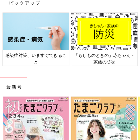
ピックアップ
たら悲しいだろうと思いました。だからずっと「ありがとう、大
好きだよ」と伝えていました。
――
赤ちゃんの名前
はどのようにつけましたか？
美園 「竜吾（りゅうご）」と名づけました。生まれた年の干支
が壬辰（みずのえたつ）という、60年に１度の縁起のいい年回り
だったんです。強くて優しい感じがして、あやかろうと思いまし
感染症対策、いますぐできるこ
「もしものときの」赤ちゃん・
た。竜吾は本当に小さく生まれて、成長がゆっくりなのは確実で
と
家族の防災
した。だから自分のペースで、自分をしっかり持って進んでほし
いという願いを込めました。
最新号
２歳11カ月まで入院。歌や絵本の読み聞かせを録音
して届けるように