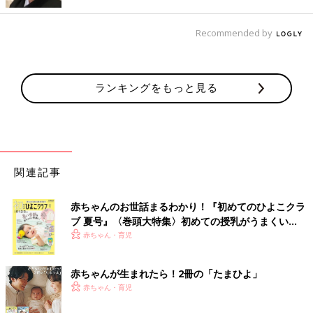
があります。出産後、赤ちゃんを蘇生するかどうかを決めてくだ
さい」と言われました。
Recommended by
――とてもつらい状況だったと思います。夫婦でどんな決断をし
たのでしょうか？
ランキングをもっと見る
美園 義理の姉が急死してすぐ、こうした状況におちいったの
で、つらいことが重なった時期でした。私は赤ちゃんをあきらめ
たくありませんでした。でも、生まれた赤ちゃんは苦しい思いを
するのかもしれない、蘇生させるのは親のエゴかもしれないと悩
みました。
関連記事
絶対安静のベッドの上でネット検索をして、超早産で生まれた子
が元気に大きくなっているブログなどを見つけ、私も「可能性が
低くても、希望を持って赤ちゃんを産みたい」と考えるようにな
赤ちゃんのお世話まるわかり！『初めてのひよこクラ
りました。
ブ 夏号』〈巻頭大特集〉初めての授乳がうまくい
夫に伝えると同じ気持ちでいてくれたんです。そして「最後は僕
く！ おっぱい・ミルクの基本と夏のトラブル 解決テ
赤ちゃん・育児
が決めていい？」と聞いてくれて「産んでくれる？」と言ってく
ク
れたんです。
赤ちゃんが生まれたら！2冊の「たまひよ」
このとき夫はとても頼もしかったです。何かあったとき、私が自
赤ちゃん・育児
分を責めないようにしてくれたんだと思います。