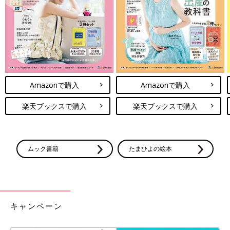
Amazonで購入
Amazonで購入
楽天ブックスで購入
楽天ブックスで購入
退院後、３歳のお誕生日は初めて自宅でお祝いしました。
――竜吾くんはどれくらい入院していたのでしょうか？
美園 ２歳９カ月まで生まれた病院のNICUに入院していまし
ムック書籍
たまひよの絵本
た。その後、在宅医療への指導をしてくれて帰宅後も通院できる
病院に転院し、2カ月間入院しました。自宅に帰れたのは
2歳
11
カ月のときでした。
入院中は、できるだけ会いに通っていました。疲れて行けない日
キャンペーン
もあったり、会いに行けても短時間で帰宅したりすることもあり
ました。ありがたいことに、病院は24時間面会可能でした。当時