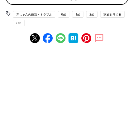
――美園さん夫婦のなれそめを教えてください。
赤ちゃんの病気・トラブル
0歳
1歳
2歳
家族を考える
美園さん（以下敬称略） 私たち夫婦は高校３年生の終わりご
app
ろ、共通の友人を通じて知り合いました。大学入学してすぐ交際
が始まり、25歳で妊娠、結婚することになりました。経済的な心
配はありましたが、私はずっと母親になるのが夢だったんです。
だからすごくうれしかったです。当時、私はリラクゼーションサ
ロンの店長でしたが、妊娠8カ月まで働き、退職しました。2010
年、第１子の長女を出産しました。
――2012年、第２子で長男の竜吾くんを妊娠中、医師から高い
確率で障害を持つと伝えられたと聞きました。
美園 妊娠経過に問題はありませんでした。ただ妊娠中、内診を
したら産道に小さいポリープができているのがわかりました。ポ
リープができること自体はそれほどめずらしいわけではないそう
です。ただ、出血があったときにポリープに傷がついているの
か、それともほかに原因があるのかわかりにくいから、取ったほ
うがいいとのことでした。そこで妊娠20週になる前に、簡単な切
除手術を行いました。