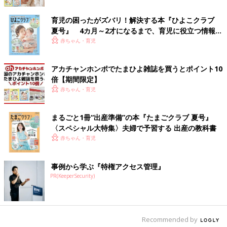
妊娠22週3日で体重は499グラムの小さな命を出産
育児の困ったがズバリ！解決する本『ひよこクラブ
夏号』 4カ月～2才になるまで、育児に役立つ情報が
いっぱい！
赤ちゃん・育児
アカチャンホンポでたまひよ雑誌を買うとポイント10
倍【期間限定】
赤ちゃん・育児
まるごと1冊“出産準備”の本『たまごクラブ 夏号』
〈スペシャル大特集〉夫婦で予習する 出産の教科書
赤ちゃん・育児
事例から学ぶ『特権アクセス管理』
PR(KeeperSecurity)
竜吾くんは２歳11カ月まで入院していました。
――出産はどのような様子でしたか？
Recommended by