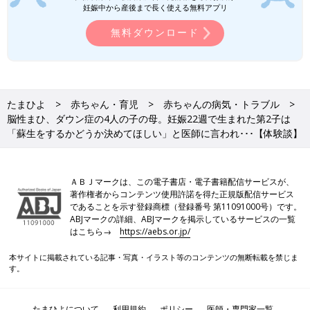
でした。
妊娠中から産後まで長く使える無料アプリ
仕事をしていれば入園できるので、宅配便の配達の仕事などを始
無料ダウンロード
め、保育園に預けられるようにしました。環境がめまぐるしく変
わったため、最初は長女も不安そうになっていました。でも結果
的にたくましく育ってくれたと思います。
順調に成長するものの、４歳６カ月で風邪からけい
たまひよ
赤ちゃん・育児
赤ちゃんの病気・トラブル
れん重積を起こし急性脳症に
脳性まひ、ダウン症の4人の子の母。妊娠22週で生まれた第2子は
「蘇生をするかどうか決めてほしい」と医師に言われ･･･【体験談】
ＡＢＪマークは、この電子書店・電子書籍配信サービスが、
著作権者からコンテンツ使用許諾を得た正規版配信サービス
であることを示す登録商標（登録番号 第11091000号）です。
ABJマークの詳細、ABJマークを掲示しているサービスの一覧
はこちら→
https://aebs.or.jp/
本サイトに掲載されている記事・写真・イラスト等のコンテンツの無断転載を禁じま
す。
たまひよについて
利用規約
ポリシー
医師・専門家一覧