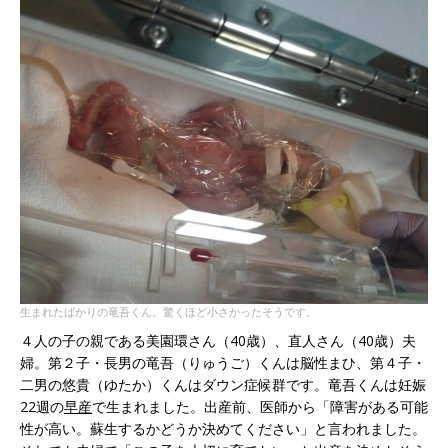
生まれたばかりの竜吾くん。驚くほど小さかったそうです。
４人の子の親である美園環さん（40歳）、直人さん（40歳）夫
婦。第２子・長男の竜吾（りゅうご）くんは脳性まひ、第４子・
二男の悠貴（ゆたか）くんはダウン症候群です。竜吾くんは妊娠
22週の
早産
で生まれました。出産前、医師から「障害がある可能
性が高い。蘇生するかどうか決めてください」と言われました。