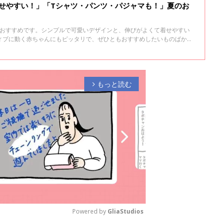
着せやすい！」「Tシャツ・パンツ・パジャマも！」夏のお
超おすすめです。シンプルで可愛いデザインと、伸びがよくて着せやすい
ィブに動く赤ちゃんにもピッタリで、ぜひともおすすめしたいものばかり
すめの、GUの夏アイテムをご紹介します。
もっと読む
arrow_forward_ios
Powered by 
GliaStudios