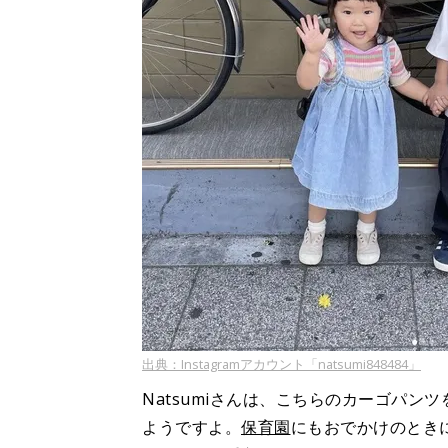
出典：Instagramアカウント「natsumi848484」
Natsumiさんは、こちらのカーゴパ
ようですよ。
保育園
にもおでかけのとき