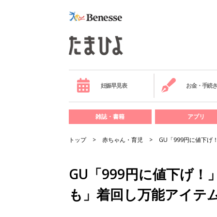
妊娠早見表
お金・手続
雑誌・書籍
アプリ
トップ
赤ちゃん・育児
GU「999円に値下
GU「999円に値下げ
も」着回し万能アイテム