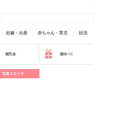
妊娠・出産
赤ちゃん・育児
妊活
離乳食
優待パス
写真スタジオ