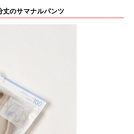
分丈のサマナルパンツ
M
u
t
e