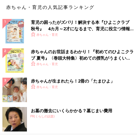
しょうか？
赤ちゃん・育児の人気記事ランキング
いしい もともと夫は東京でパン屋を営んでいたのですが、ある
育児の困ったがズバリ！解決する本『ひよこクラブ
日、「関西でカレー屋を経営している人のもとで飲食店経営の勉
秋号』 4カ月～2才になるまで、育児に役立つ情報が
強をしたい」と相談を受けて。それで夫婦一緒に東京から関西へ
いっぱい！
赤ちゃん・育児
拠点を移すことにしたのですが、その引っ越しがきっかけの一つ
だったと思います。
赤ちゃんのお世話まるわかり！『初めてのひよこクラ
たまたま引っ越し先で知り合った人たちに子育て中のママやパパ
ブ 夏号』〈巻頭大特集〉初めての授乳がうまくい
が多くて、その様子を間近に見ていたら「子育てって、楽しそう
く！ おっぱい・ミルクの基本と夏のトラブル 解決テ
赤ちゃん・育児
だな。いいな･･･」と、うらやましく感じて。そう感じることが
ク
できたのは、その人たちが気持ちに余裕を持って子育てをしてい
るように見えたからだと思います。そんな地域の雰囲気にも影響
赤ちゃんが生まれたら！2冊の「たまひよ」
を受けたかもしれないですね。
赤ちゃん・育児
ちょうど同じときに、私の両親から「まきの子どもを見てみた
い」と言われました。私の妹はすでに出産して子どもがいたの
お墓の撤去にいくらかかる？墓じまい費用
で、「もう孫はいるから、私には子どもがいなくてもいいか」と
PR(くらしの話題)
思い込んで、どこか勝手に納得して安心していたんですが･･･で
も、その言葉を受けて「両親はそういうふうに思っていたんだ
な」と知ることができました。