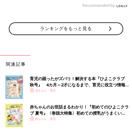
Recommended by
――小さな出来事がじわじわと積み重なっていったんですね。
いしい そうですね。39歳という年齢になって、本能的なものも
ランキングをもっと見る
あったのかもしれません。でも、やっぱり環境の変化は大きかっ
たですね。独身時代に鹿児島から上京して、東京には結婚後も含
めて2年ほど住んでいましたが、家賃が高くて･･･。夫婦2人で生
活をまわしていくのがやっとでした。私に余裕がなかったから
か、まわりのワーキングマザーを見て「みんなとても頑張ってい
て、すごく忙しそう」と感じて、「私はそこまで頑張れない
関連記事
な…」と、しり込みしてしまう気持ちがありました。今の地域に
引っ越して、家賃含めての生活費や私の心に少し余裕ができて、
育児の困ったがズバリ！解決する本『ひよこクラブ
「私も子育てをしてみたい」という気持ちがわいてきたのだと思
秋号』 4カ月～2才になるまで、育児に役立つ情報が
います。
いっぱい！
赤ちゃん・育児
――いしいさんの「子どもがほしい」という気持ちの変化につい
て、夫さんはどんな反応でしたか？
赤ちゃんのお世話まるわかり！『初めてのひよこクラ
ブ 夏号』〈巻頭大特集〉初めての授乳がうまくい
く！ おっぱい・ミルクの基本と夏のトラブル 解決テ
赤ちゃん・育児
いしい 夫は、初めはとてもびっくりしていました。反対はされ
ク
ませんでしたが、やっぱりお金のことなど「大丈夫かな？」とい