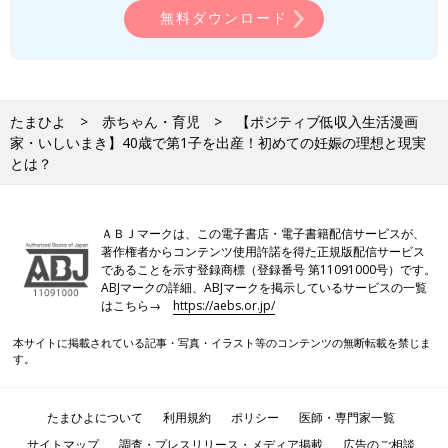
痛
がこなかったため、陣痛促進剤を使うことになったのですが、
無料ダウンロード
それでもなかなか陣痛につながらず･･･。翌日になってやっと、
という感じでした。「日々、節約を頑張っているからこそ、妊
娠・出産について惜しまずお金を使おう！」と考えていて、出産
は無痛分娩を希望しました。でも、無痛の麻酔が効きすぎてうま
くいきめなかったようで、分娩の途中で麻酔を止めること
たまひよ
赤ちゃん・育児
【ポジティブ低収入生活漫画
に･･･。「無理！もう出産やめます！」とギブアップしそうにな
家・いしいまき】40歳で第1子を出産！初めての妊娠の理想と現実
るくらい、本当に痛くて。最終的には赤ちゃんがうまく出てこら
とは？
れず、吸引分娩になりました。出産は本当に予想外のことが起き
るんだ･･･と身をもって感じましたね。
ＡＢＪマークは、この電子書店・電子書籍配信サービスが、
――初めて赤ちゃんの顔を見られたときはどんな気持ちでした
著作権者からコンテンツ使用許諾を得た正規版配信サービス
であることを示す登録商標（登録番号 第11091000号）です。
か？
ABJマークの詳細、ABJマークを掲示しているサービスの一覧
はこちら→
https://aebs.or.jp/
いしい 「お顔があって、おててがあって･･･ちゃんと人間だ。
本当に人間が私のおなかに入っていたんだ！」という気持ちでし
本サイトに掲載されている記事・写真・イラスト等のコンテンツの無断転載を禁じま
た。エコーでは、いつももにょもにょと動いていたので顔をはっ
す。
きり見ることができなかったんです。だから、やっと顔を見るこ
とができたことに感激しました。3340gで生まれた息子は、思っ
たまひよについて
利用規約
ポリシー
医師・専門家一覧
ていたよりもふにゃふにゃしていなくて、全体的にしっかりとし
サイトマップ
調査・プレスリリース・メディア掲載
広告のご相談