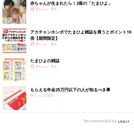
う心配が大きかったのかなと思います。でも、そんな夫をよそ
赤ちゃんが生まれたら！2冊の「たまひよ」
に、私は妊活について調べたり、本を読んだり、もう１人で先に
赤ちゃん・育児
進み出していました（笑）
結局いろいろ調べはしましたが、夫婦ともに「自然に任せてみよ
アカチャンホンポでたまひよ雑誌を買うとポイント10
う」という意見が一致し、特別な検査などはあえてしませんでし
倍【期間限定】
た。そうしたなかで妊娠がわかったときはもちろんとてもうれし
赤ちゃん・育児
かったですが、妊娠・出産が自分ごととなることに、やはり不安
もありました。
たまひよの雑誌
赤ちゃん・育児
常に「壁」が立ちはだかる！？ ハラハラ続きの妊
婦生活
もらえる年金25万円以下の人が知るべき事
PR(くらしの話題)
Recommended by