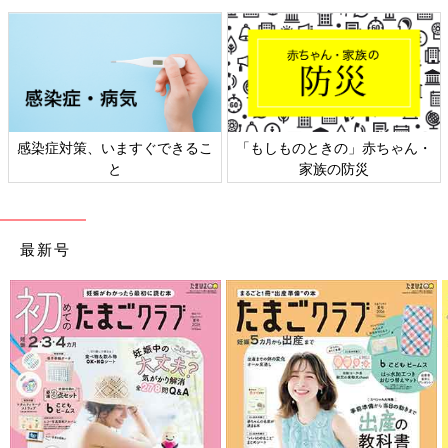
まって･･･。妊娠中はただでさえいろいろな制限があるのに、さ
らにそこへカロリー制限や食事を1日6回に分ける制限も加わっ
て、これが結構しんどかったですね･･･。私にとって、おいしい
ものを食べることは日ごろのストレスを解消するとても楽しみな
時間だったので、つらかったです。
――妊娠中は本当に予期せぬ事態が起こりやすいといいます。
感染症対策、いますぐできるこ
「もしものときの」赤ちゃん・
と
家族の防災
いしい 妊娠前はめったに風邪をひかないタイプだったのです
が、妊娠中に夏風邪をひいてしまったんです。「妊婦だから薬は
飲めないだろう」と誤った思い込みで、病院にかからずにどうに
最新号
かやり過ごしていたらどんどん悪化してしまい･･･。
いよいよ限界を感じて病院に行ったら、喘息（ぜんそく）になっ
ていたんです。妊婦でも服用できる吸入薬を処方してもらえたの
で、我慢せずにすぐに病院に来ていたら･･･と反省しました。も
しも今、妊娠中で体に不調を感じている人がいたら「我慢しない
で、すぐにかかりつけの
産婦人科
医に相談を！」と伝えたいで
す。
ほかにも妊婦歯科健診で「問題なし」と言われていたのに、
出産
予定日
の5日前に歯に激痛が走り、あわてて歯科医院で診てもら