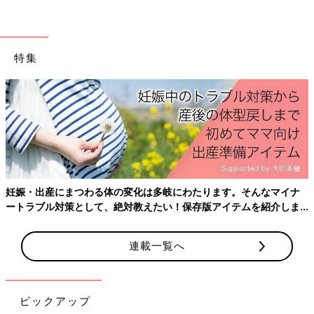
特集
妊娠中に赤ちゃんを見かけると出産が楽しみに！ けれど、うれしさよりも不安の
ほうが大きくて…。
――初めての妊娠生活はどんなふうに過ごしましたか？
いしい 年齢のこともあって、なかなか妊娠を手放しで喜べる余
妊娠・出産にまつわる体の変化は多岐にわたります。そんなマイナ
裕はなかったですね。無事に出産まで妊娠を継続できるのか、出
ートラブル対策として、絶対教えたい！保存版アイテムを紹介しま
産までに立ちはだかる、いわゆる「妊娠◯週の壁」が気になって
す。
しまって。「この壁をクリアしても、次はこの壁がある」と常に
何か起きたら･･･と心配でした。
連載一覧へ
妊婦健診では「赤ちゃんに何かあったらどうしよう」と毎回ひや
ひやしていたのを覚えています。ようやく安定期を迎えられたと
ピックアップ
思ったら、
妊娠糖尿病
（にんしんとうにょうびょう）になってし