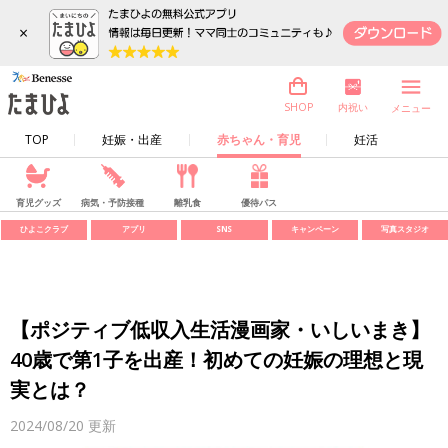
×
内祝い
SHOP
メニュー
TOP
妊娠・出産
赤ちゃん・育児
妊活
育児グッズ
病気・予防接種
離乳食
優待パス
ひよこクラブ
アプリ
SNS
キャンペーン
写真スタジオ
【ポジティブ低収入生活漫画家・いしいまき】
40歳で第1子を出産！初めての妊娠の理想と現
実とは？
2024/08/20
更新