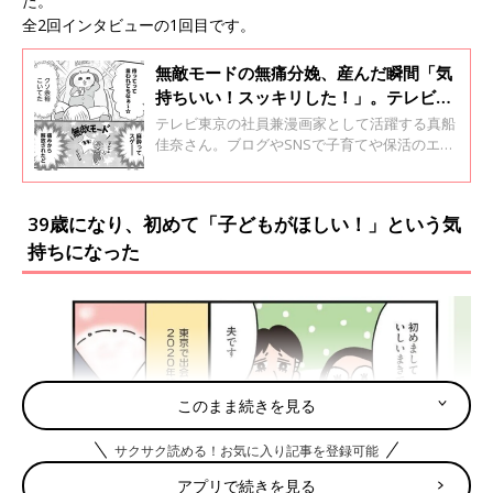
た。
全2回インタビューの1回目です。
無敵モードの無痛分娩、産んだ瞬間「気
持ちいい！スッキリした！」。テレビ局
社員で漫画家が語る出産のリアル【真船
テレビ東京の社員兼漫画家として活躍する真船
佳奈インタビュー】
佳奈さん。ブログやSNSで子育てや保活のエピ
ソードの漫画を発信し、人気を集めています。
真船さんに結婚や出産のこと、自身の経験を漫
画にする思いなどについて聞きました。
39歳になり、初めて「子どもがほしい！」という気
持ちになった
このまま続きを見る
サクサク読める！お気に入り記事を登録可能
アプリで続きを見る