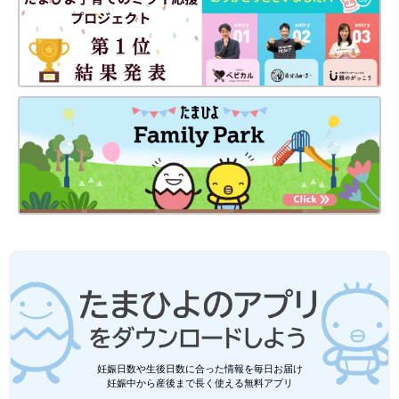
産前の写真。出産時はなかなかこない陣痛にもやもや。想像していた出産と現実は
だいぶ違っていて…！？
――出産は地元の鹿児島に戻られたそうですが、里帰り先での生
活はいかがでしたか？
いしい 鹿児島へは飛行機移動ということもあり、予定日は11月
でしたが、少し余裕をもって9月に里帰りをしました。里帰り先
の産院は、関西の産院とは真逆のスパルタ指導！ 「カロリー制
限、ちゃんと守っているよね？」「しっかり1時間は歩いて」な
ど、管理が厳しかったですが、そのときの頑張りがあったからこ
そ今があると思うので、結果的にはスパルタでよかったと思って
います（笑）
――出産までの流れを教えてください。
いしい 妊娠糖尿病はおなかの赤ちゃんが大きくなりすぎる恐れ
妊娠日数や生後日数に合った情報を毎日お届け
妊娠中から産後まで長く使える無料アプリ
があるからと、計画入院での出産になりました。予定日当日も
陣