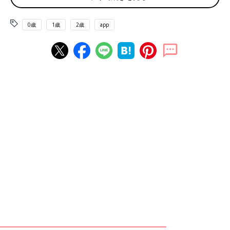
0歳
1歳
2歳
app
漫画『低収入4年目夫婦の月13万円生活』のプロローグ。この次のページで発表さ
れる「突然の引越し」がさまざまな転機に…。
――著書には穏やかで優しい夫さんと、明るくポジティブないし
いさんの、低収入でも生活を楽しむ様子が描かれていますが、家
族計画について妊娠前に２人で話し合っていたことはあります
か？
いしいさん（以下敬称略） もともと私も夫も「子どもはもたず
に、夫婦2人で生きていこうね」という考えでした。実際、2人で
仲よく工夫や協力をしながら充実した日々を送っていたのです
が、私が39歳になったとき、「子どもがほしい」という感情がふ
つふつとわいてきたんです。
――感情の変化には、何か大きな出来事やきっかけがあったので