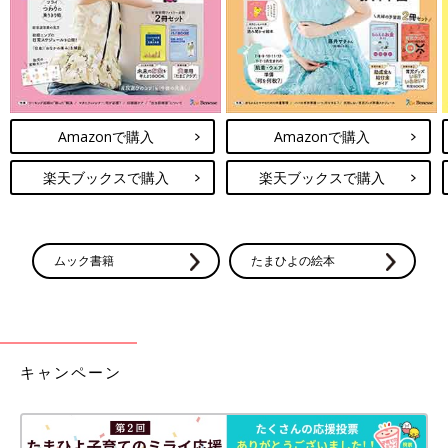
ったら「産後すぐに歯を抜かないといけないかも」と言われまし
た。そのときは予定日も間近だったので、応急処置だけしてもら
ったのですが、思い返せば妊娠中は産院以外にもいろいろな病院
にお世話になりました。
いよいよ出産当日。無痛分娩の予定が予想外のお産
Amazonで購入
Amazonで購入
に･･･！
楽天ブックスで購入
楽天ブックスで購入
ムック書籍
たまひよの絵本
キャンペーン