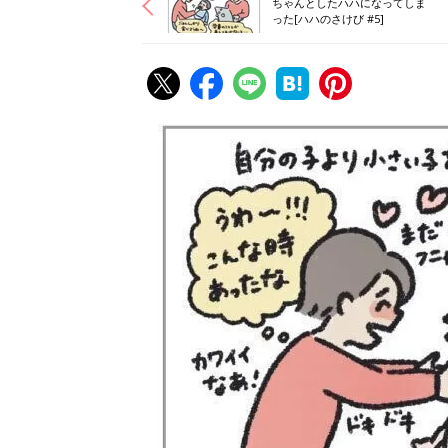
ちゃんとしたハハになってしま
った[ハハのさけび #5]