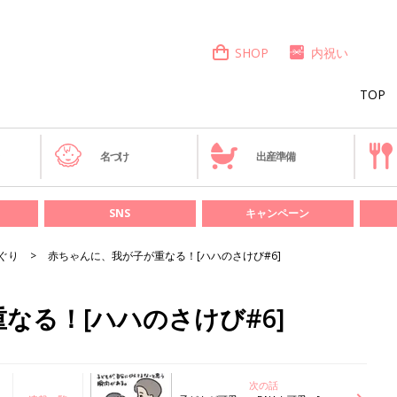
SHOP
内祝い
TOP
き
名づけ
出産準備
SNS
キャンペーン
ぐり
赤ちゃんに、我が子が重なる！[ハハのさけび#6]
なる！[ハハのさけび#6]
次の話