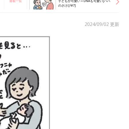
連載一覧
子どもが可愛い＝DNAも可愛い[ハハ
のさけび#7]
2024/09/02
更新