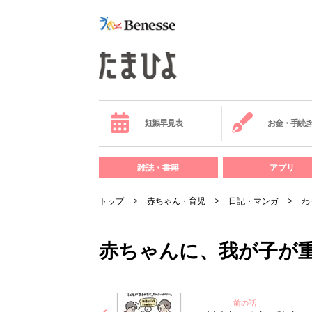
妊娠早見表
お金・手続
雑誌・書籍
アプリ
トップ
赤ちゃん・育児
日記・マンガ
わ
赤ちゃんに、我が子が重
前の話