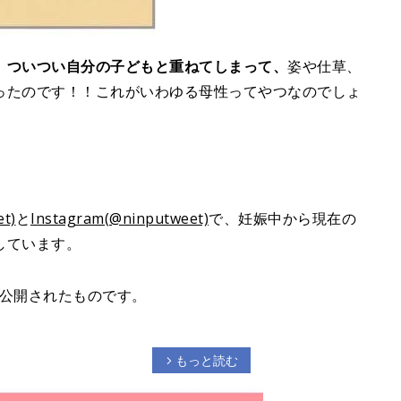
、ついつい自分の子どもと重ねてしまって、
姿や仕草、
ったのです！！これがいわゆる母性ってやつなのでしょ
t)
と
Instagram(@ninputweet)
で、妊娠中から現在の
しています。
で公開されたものです。
もっと読む
arrow_forward_ios