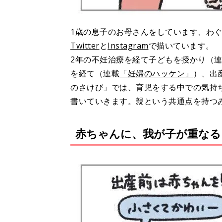
1歳の息子のお母さんをしています、わ
Twitter
と
Instagram
で描いています。
2年の不妊治療を経て子どもを授かり（
を経て（連載
「妊婦のハッケン」
）、出
のさけび」では、育児をする中での気持
書いていきます。親という共通点を持つ
赤ちゃんに、我が子が重なる！