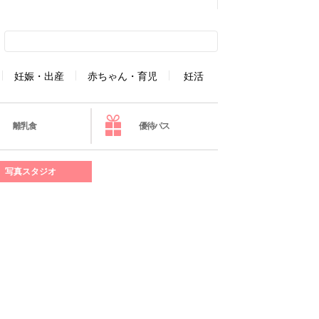
妊娠・出産
赤ちゃん・育児
妊活
離乳食
優待パス
写真スタジオ