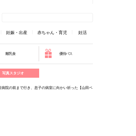
妊娠・出産
赤ちゃん・育児
妊活
離乳食
優待パス
写真スタジオ
日病院の前まで行き、息子の病室に向かい祈った【山田ベ