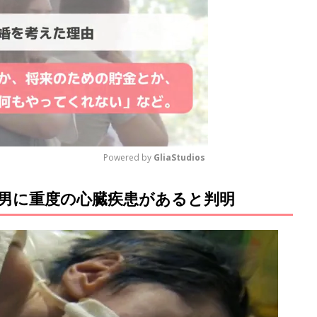
Powered by 
GliaStudios
長男に重度の心臓疾患があると判明
M
u
t
e