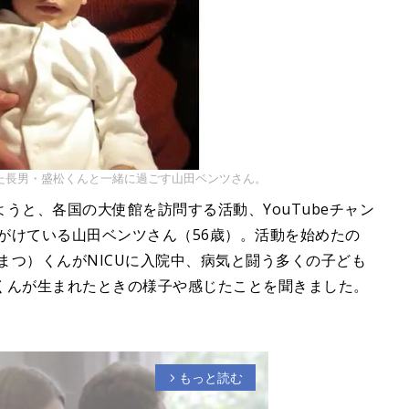
た長男・盛松くんと一緒に過ごす山田ベンツさん。
うと、各国の大使館を訪問する活動、YouTubeチャン
手がけている山田ベンツさん（56歳）。活動を始めたの
りまつ）くんがNICUに入院中、病気と闘う多くの子ども
くんが生まれたときの様子や感じたことを聞きました。
もっと読む
arrow_forward_ios