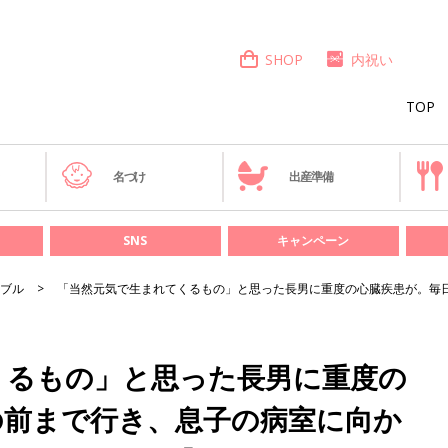
SHOP
内祝い
TOP
き
名づけ
出産準備
SNS
キャンペーン
ブル
「当然元気で生まれてくるもの」と思った長男に重度の心臓疾患が。毎
くるもの」と思った長男に重度の
の前まで行き、息子の病室に向か