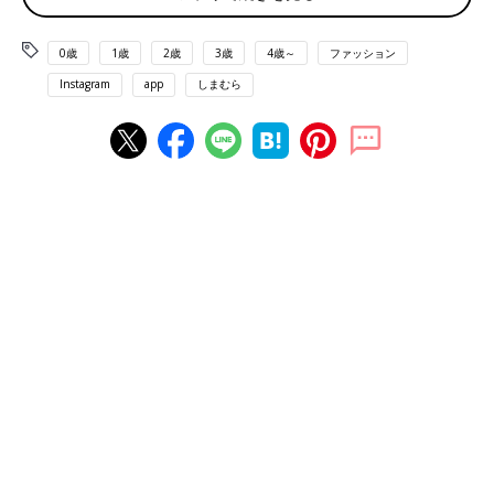
0歳
1歳
2歳
3歳
4歳～
ファッション
Instagram
app
しまむら
出典：Instagramアカウント「aiii__13k」
こちらはaiii__13kさんが購入した、スウェット生地のサロペッ
ト。肩ひも部分のフリルが、とてもかわいいデザインなんだとか
♪ さらに肩ひもにはゴムが入っており、着脱もしやすいんだそう
◎