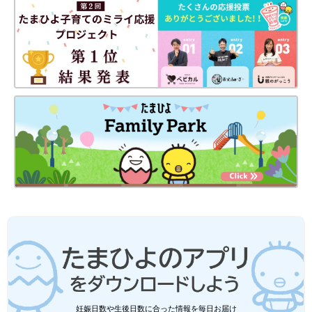
しまむら・アベイルも！「持っているだ
けで一気に旬なコーデに早変わり」元ア
パレル店員ライターおすすめ★夏バッグ
夏のコーデとなると、動きやすいTシャツ・パ
4選
ンツとマンネリになりがちですよね。ここは小
物類で、一気におしゃれに仕上げたい！という
ことで、今回は元アパレル店員ライターが、持
っているだけで一気に旬なコーデに仕上がる
サロペットはインナー次第でコーデの幅が広がる、着まわし力の
「夏バッグ」をご紹介！いっしょにコーデのコ
高いアイテム。動きやすいので、子どもと一緒にお出かけすると
ツや楽しみ方もお伝えいたします♪
きにもぴったりですよね！オシャレなサロペットを探している人
は、ぜひお店でチェックしてみてください♪
(文：今井あやか)
●記事内容でご紹介している投稿、リンク先は、削除される場合
があります。あらかじめご了承ください。
●記事の内容は2024年8月の情報で、現在と異なる場合がありま
す。
しまむらママ「高見え＆大人かわいい」
「機能面も充実」お出かけコーデにも！
夏のモノトーンアイテム5選
オシャレママたちから大人気のしまむらでは最
妊娠日数や生後日数に合った情報を毎日お届け