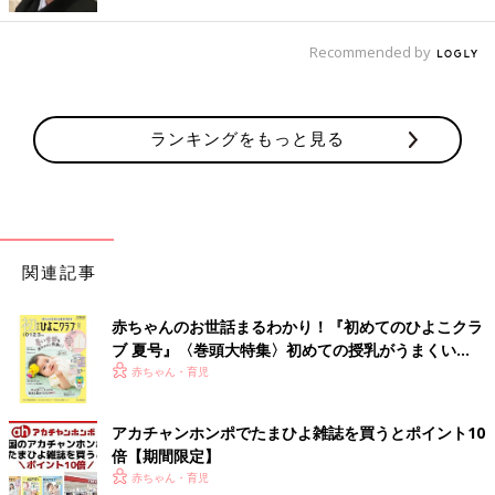
Recommended by
出典：Instagramアカウント「honey.__.gram」
honey.__.gramさんが「スタイルアップが叶う」とおすすめする
のは、こちらのサロペット。オシャレで細見えし、着心地のいい
ランキングをもっと見る
優秀アイテムなんだとか！ジャガード生地で、高見えするんだそ
うですよ♪
ゆるダボ感がかっこいい！シャカシャカ素材のサロ
ペット
関連記事
赤ちゃんのお世話まるわかり！『初めてのひよこクラ
ブ 夏号』〈巻頭大特集〉初めての授乳がうまくい
く！ おっぱい・ミルクの基本と夏のトラブル 解決テ
赤ちゃん・育児
ク
アカチャンホンポでたまひよ雑誌を買うとポイント10
倍【期間限定】
赤ちゃん・育児