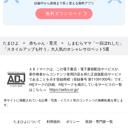
近、モノトーンアイテムが話題になっているよ
妊娠中から産後まで長く使える無料アプリ
うです。大人っぽく高見えするアイテムが多
く、夏のお出かけコーデにもぴったりなんだと
無料ダウンロード
か！ぜひチェックしてくださいね♪
しまむらママ「万能すぎて毎日着てる」
「どこから見てもかわいい」コーデを格
上げ！大人気のビスチェ5選
「プチプラなのにオシャレ」と大人気のしまむ
ら。最近はオシャレママたちのあいだで、「し
たまひよ
赤ちゃん・育児
しまむらママ「一目ぼれした」
まむらのビスチェが有能すぎる」と話題になっ
「スタイルアップも叶う」大人気のオシャレサロペット5選
ています！コーデを一気に格上げしてくれると
のことなので、ぜひチェックしてくださいね♪
しまむらの記事一覧
ＡＢＪマークは、この電子書店・電子書籍配信サービスが、
著作権者からコンテンツ使用許諾を得た正規版配信サービス
であることを示す登録商標（登録番号 第11091000号）です。
ABJマークの詳細、ABJマークを掲示しているサービスの一覧
はこちら→
https://aebs.or.jp/
本サイトに掲載されている記事・写真・イラスト等のコンテンツの無断転載を禁じま
す。
たまひよについて
利用規約
ポリシー
医師・専門家一覧