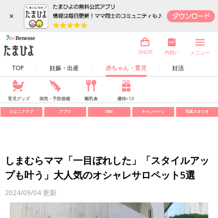
×
内祝い
SHOP
メニュー
TOP
妊娠・出産
赤ちゃん・育児
妊活
育児グッズ
病気・予防接種
離乳食
優待パス
ひよこクラブ
アプリ
SNS
キャンペーン
写真スタジオ
しまむらママ「一目ぼれした」「スタイルアッ
プも叶う」大人気のオシャレサロペット5選
2024/09/04
更新