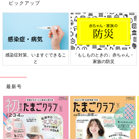
ピックアップ
出典：Instagramアカウント「sato_atsuko_」
sato_atsuko_さんがしまむらで発見したのは、こちらのデニムサ
ロペット。ほどよくゆるっとしたシルエットで、一目ぼれしたん
だそうです♪ デニムは着まわし力の高いアイテムなので、ぜひゲ
ットしておきたいですね！
感染症対策、いますぐできるこ
「もしものときの」赤ちゃん・
と
家族の防災
見た目も着心地も爽やか♪ 楊柳（ようりゅう）フリ
ルサロペット
最新号