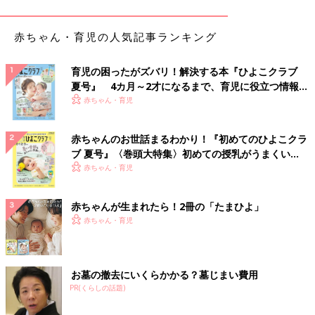
高見え＆細見えの優秀アイテム！ジャガードサロペ
赤ちゃん・育児の人気記事ランキング
ット
育児の困ったがズバリ！解決する本『ひよこクラブ
夏号』 4カ月～2才になるまで、育児に役立つ情報が
いっぱい！
赤ちゃん・育児
赤ちゃんのお世話まるわかり！『初めてのひよこクラ
ブ 夏号』〈巻頭大特集〉初めての授乳がうまくい
く！ おっぱい・ミルクの基本と夏のトラブル 解決テ
赤ちゃん・育児
ク
赤ちゃんが生まれたら！2冊の「たまひよ」
赤ちゃん・育児
お墓の撤去にいくらかかる？墓じまい費用
PR(くらしの話題)