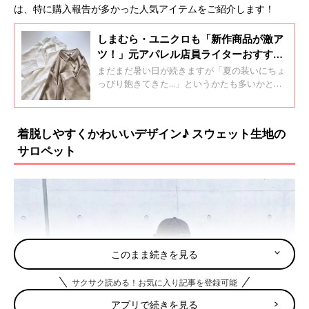
は、特に購入報告が多かった人気アイテムをご紹介します！
しまむら・ユニクロも「新作商品が激ア
ツ！」元アパレル店員ライターおすすめ
★秋先取りアイテム5選
まだまだ暑い日が続きますが「夏の装いにちょ
っぴり飽きてきた...」というかたも多いかと思
います。少しずつ秋コーデに変化したいけど、
どんなものを買えば良いか、どんなアイテムを
着ればいいかと悩ましいですよね。そこで今回
着脱しやすくかわいいデザイン♪ スウェット生地の
は、元アパレル店員ライターがイチオシの新作
サロペット
アイテムと、暑い日から涼しくなってきたとき
のおすすめのコーデもいっしょにお伝えします
♪
このまま続きを見る
サクサク読める！お気に入り記事を登録可能
アプリで続きを見る