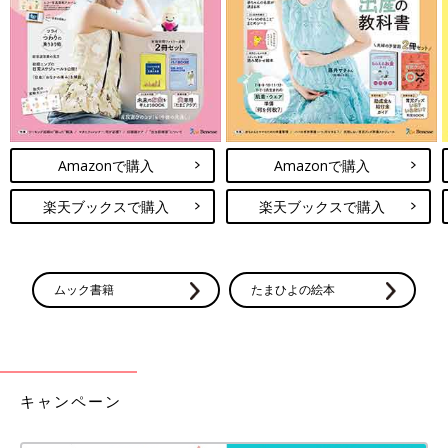
Amazonで購入
Amazonで購入
楽天ブックスで購入
楽天ブックスで購入
ムック書籍
たまひよの絵本
出典：Instagramアカウント「sana_mama0803」
こちらはsana_mama0803さんがおすすめする、フリルサロペッ
ト。さらりとした着心地の楊柳（ようりゅう）素材なので、夏に
キャンペーン
ぴったりのアイテムですよね！デイリーはもちろん、お出かけコ
ーデにも使えそう♪