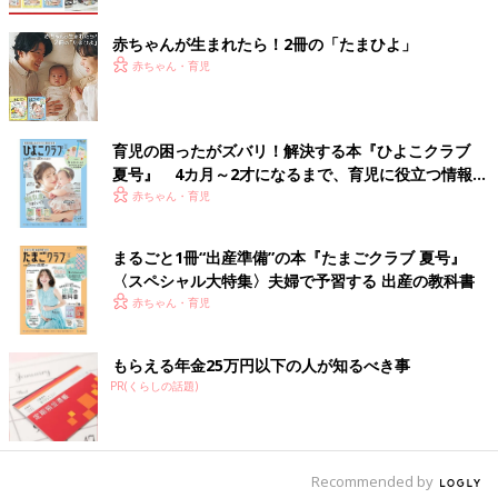
赤ちゃんが生まれたら！2冊の「たまひよ」
赤ちゃん・育児
育児の困ったがズバリ！解決する本『ひよこクラブ
夏号』 4カ月～2才になるまで、育児に役立つ情報が
いっぱい！
赤ちゃん・育児
まるごと1冊“出産準備”の本『たまごクラブ 夏号』
〈スペシャル大特集〉夫婦で予習する 出産の教科書
赤ちゃん・育児
もらえる年金25万円以下の人が知るべき事
PR(くらしの話題)
出典：Instagramアカウント「so.ra_yn」
こちらはso.ra_ynさんがゲットした、しまむらのサロペット。シ
ャカシャカ素材で、ゆるくダボっとはくことができ、とてもかっ
こいいデザインなんだとか！さらに脚長効果もあるんだそうです
Recommended by
♪