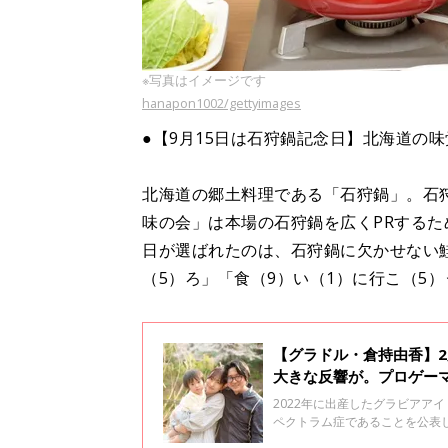
※写真はイメージです
hanapon1002/gettyimages
●【9月15日は石狩鍋記念日】北海道の
北海道の郷土料理である「石狩鍋」。石
味の会」は本場の石狩鍋を広くPRするた
日が選ばれたのは、石狩鍋に欠かせない
（5）ろ」「食（9）い（1）に行こ（5
【グラドル・倉持由香】
大きな反響が。プロゲー
2022年に出産したグラビアア
ペクトラム症であることを公表
倉持さんが、湊くんの特性を受