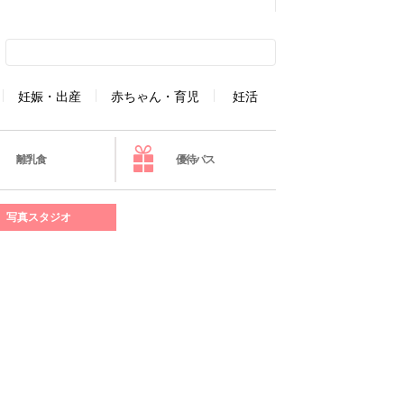
妊娠・出産
赤ちゃん・育児
妊活
離乳食
優待パス
写真スタジオ