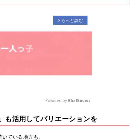
もっと読む
arrow_forward_ios
Powered by 
GliaStudios
」も活用してバリエーションを
M
u
t
続いている地方も。