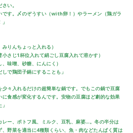
ださい。
です。〆のぞうすい（with卵！）やラーメン（鶏ガラ
！」
、みりんちょっと入れる）
曹小さじ1杯位入れて絹ごし豆腐入れて溶かす）
し、味噌、砂糖、にんにく）
だしで鶏団子鍋にすることも」
を少々入れるだけの超簡単な鍋です。でもこの鍋で豆腐
いに食感が変化するんです。安物の豆腐ほど劇的な効果
た」
カレー、ポトフ風、ミルク、豆乳、麻婆…。冬の半分は
ず、野菜を適当に4種類くらい、魚・肉などたんぱく質は