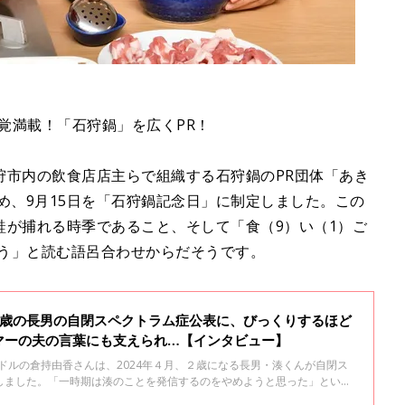
味覚満載！「石狩鍋」を広くPR！
狩市内の飲食店店主らで組織する石狩鍋のPR団体「あき
め、9月15日を「石狩鍋記念日」に制定しました。この
鮭が捕れる時季であること、そして「食（9）い（1）ご
）う」と読む語呂合わせからだそうです。
2歳の長男の自閉スペクトラム症公表に、びっくりするほど
マーの夫の言葉にも支えられ…【インタビュー】
イドルの倉持由香さんは、2024年４月、２歳になる長男・湊くんが自閉ス
しました。「一時期は湊のことを発信するのをやめようと思った」という
け入れ、公表にいたるまでの思いを聞きました。全２回のインタビューの