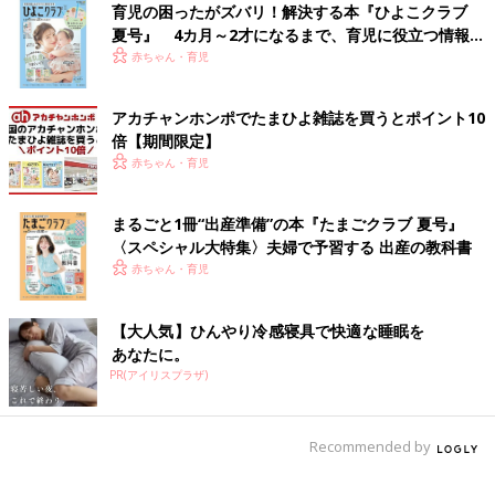
便利なツールではありますが、「いつでも返信できるわけじゃな
育児の困ったがズバリ！解決する本『ひよこクラブ
い」のは使う人すべてに理解しておいてもらいたいですね。
夏号』 4カ月～2才になるまで、育児に役立つ情報が
（文・古川はる香）
いっぱい！
赤ちゃん・育児
分娩時おすすめのBGMはサンシャイン池
アカチャンホンポでたまひよ雑誌を買うとポイント10
崎⁉ 分娩時に流した曲、ぴったりと思う
倍【期間限定】
曲を大調査！
「たまひよ」アプリユーザーに「分娩時に曲
赤ちゃん・育児
（BGM）を持参して流しましたか？」と、質
問。「持参して曲を流した」ママはわずか
3％。そこであえて「分娩時に頭の中で流れて
まるごと1冊“出産準備”の本『たまごクラブ 夏号』
いた曲、もしくはBGMとして流すならこの曲が
〈スペシャル大特集〉夫婦で予習する 出産の教科書
■文中のコメントはすべて、『ウィメンズパーク』（2022年1月
ぴったりだなぁ、おすすめだなぁと思う曲があ
赤ちゃん・育児
末まで）の投稿からの抜粋です。
ったら教えてください」と、質問すると、なぜ
※この記事は「たまひよONLINE」で過去に公開されたもので
か芸人のサンシャイン池崎さんの名前があがり
す。
ました。これまでに数千人の母子のケアに携わ
【大人気】ひんやり冷感寝具で快適な睡眠を
られた助産師の浜脇文子先生に聞きました。
※記事の内容は記事執筆当時の情報であり、現在と異なる場合が
あなたに。
あります。
PR(アイリスプラザ)
Recommended by