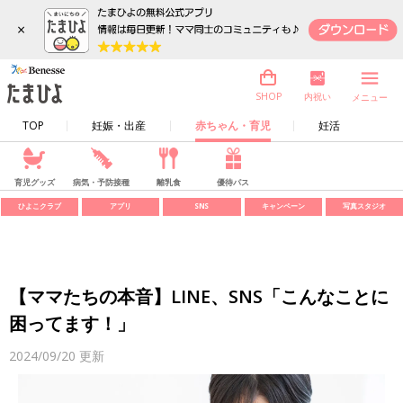
×
内祝い
SHOP
メニュー
TOP
妊娠・出産
赤ちゃん・育児
妊活
育児グッズ
病気・予防接種
離乳食
優待パス
ひよこクラブ
アプリ
SNS
キャンペーン
写真スタジオ
【ママたちの本音】LINE、SNS「こんなことに
困ってます！」
2024/09/20
更新