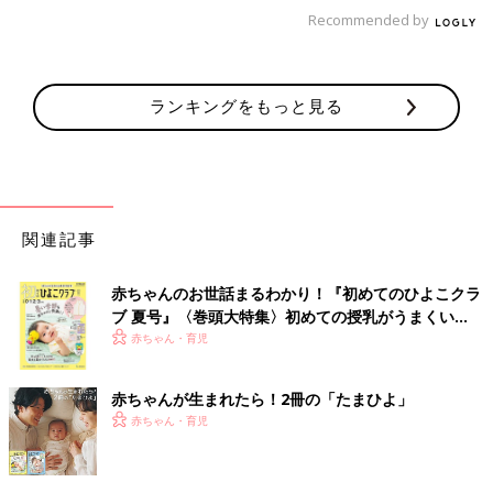
「連絡がない」のも心配ですが、逆に「連絡がありすぎる」のも
Recommended by
困るもの。
「入っているLINEグループの通知が止まらない」というお悩み
も。
ランキングをもっと見る
「
幼稚園
でPTAの役員を引き受け、LINEグループが作られまし
たが、朝は7時頃～夜は日付が変わる頃まで、平日、土日祝も関
係なしにしょっちゅうLINEが。子どもが幼稚園から帰ってきた
後も、ごはん時もLINEが鳴り止みません。元々要領が悪い私に
は対応しきれず、もう通知音が恐ろしいです」
関連記事
「グループチャット…。これ私も悩みました。けどシカトする事
赤ちゃんのお世話まるわかり！『初めてのひよこクラ
にしました！通知をOFFにして1日に1回くらい確認するくらい
ブ 夏号』〈巻頭大特集〉初めての授乳がうまくい
で」
く！ おっぱい・ミルクの基本と夏のトラブル 解決テ
赤ちゃん・育児
ク
「小学校ですが、PTAで役員をしています。役員のLINE、各部
門の長とのLINE、本当にイベント前はなりやみません。でも、
赤ちゃんが生まれたら！2冊の「たまひよ」
基本的に通知はオフにして、すぐには見ません。自分とは関係の
赤ちゃん・育児
ない話の場合は基本スルーです。既読だけつけて、確認が必要な
時はスタンプのみ」