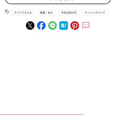
「一昨日から旅行中で『今、空港着いて スーツケース待ち』と
ライフスタイル
家族・友人
今日は何の日
ウィメンズパーク
か、写真を送ってきては『今 どこどこで 限定スイーツ食べて
る！』とか…。“インスタに投稿したら！”って返信したら『子ど
もの野球チームの親に旅行がバレる』とか言って、私が迷惑して
ることに 全く気づいてくれません。せめてもの救いは、3人のグ
ループラインであることです」
「私のママ友は逐一どこどこにいるとLINEがきます。今日のメ
イク、ファッション付きです。10代ならともかく40代のおばさ
んです。連休中も旅行先から何枚か送られてきました。ママ友の
水着の写真なんて見たくない……」
「私の知人は、近況報告プラス悪口も入ります。普段、井戸端会
議で言ってる事そのままな感じ。映画観たとかランチしたとか担
任の先生や近所の子どもの愚痴をわざわざLINEして来ます。ど
ーでもいい！！」
「Xやインスタができるほどスマホを使いこなせないからグルー
プラインに送ってくるのでは？」
という意見も。