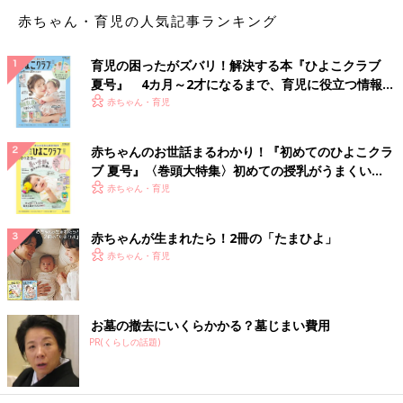
納得ですが、送られるほうはたまったものではないですね……。
赤ちゃん・育児の人気記事ランキング
「使いこなせない」といえば、両親や義両親のネットスキルも問
育児の困ったがズバリ！解決する本『ひよこクラブ
題になることが。
夏号』 4カ月～2才になるまで、育児に役立つ情報が
いざというときの連絡手段確保のためにも、使えるようになって
いっぱい！
赤ちゃん・育児
ほしいですよね。
「うちの親は、携帯をもう20年以上前から使っています。メール
赤ちゃんのお世話まるわかり！『初めてのひよこクラ
が始まったときはまだ40代でした。そのときからもう何十回もメ
ブ 夏号』〈巻頭大特集〉初めての授乳がうまくい
ールやLINE…と言うか文章の打ち方をおしえています。けど、覚
く！ おっぱい・ミルクの基本と夏のトラブル 解決テ
赤ちゃん・育児
ク
えてくれません」
赤ちゃんが生まれたら！2冊の「たまひよ」
「子どもの写真を送ったり、無料でテレビ電話したりできるから
赤ちゃん・育児
と言い、自分名義でLINEモバイルを契約して親にプレゼントし
ました。いくつかの動作に絞って、実際の画面の写真を貼った
り、イラスト書いたりで、説明書を自作して、LINEの電話とメ
お墓の撤去にいくらかかる？墓じまい費用
ッセージを見るだけはできるようにしました。持ってみると孫の
PR(くらしの話題)
写真を見たり、メッセージのやり取りが楽しかったようで、普通
にLINE使いこなしています」