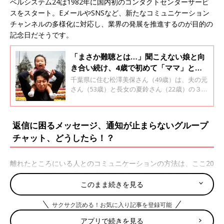
ベルシステム24は1982年に国内初のコンタクトセンターサービ
スをスタート。EメールやSNSなど、新たなコミュニケーション
チャンネルの多様化に対応し、業界の発展を推進するのが目的の
記念日だそうです。
「まさか難聴とは…」聞こえない娘と向
き合い続け、4歳で初めて「ママ」と呼
んでくれた日【体験談】
千葉県に住む松澤美保さん（49歳）は、夫の元
さん（53歳）と長女の夏鈴さん（22歳）の３人
家族。現在調理師として働く夏鈴さんは、生後
まもなく難聴と診断され、３歳で人工内耳を装
用する手術を受けました。幼い夏鈴さんと一緒
返信に困るメッセージ、通知が止まらないグループ
に、言葉の練習に取り組んだ美保さん。その子
チャット、どうしたら！？
育てについて話を聞きました。全２回のインタ
ビューの１回目です。
離れたところにいる人とのコミュニケーションの方法は、ここ20
年くらいで一気に発展して増えました。それにともなって、今ま
このまま続きを見る
でにないトラブルに悩まされることもあるわけで……。
口コミサイト『ウィメンズパーク』でもコミュニケーションツー
サクサク読める！お気に入り記事を登録可能
ルにまつわるトラブルの口コミが！
アプリで続きを見る
ママ友から返信に困るLINEやメッセージが届くことも。