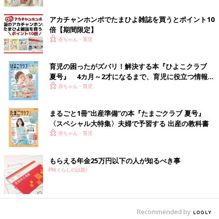
SNSで大バズりしているのが、こちらの木製コスメ。
アカチャンホンポでたまひよ雑誌を買うとポイント10
a_maru_maruさんのお子さんは、メイクをしたり、ネイルを塗
倍【期間限定】
る仕草をして、おままごと遊びを楽しんでいるそう♪ 色味もオシ
赤ちゃん・育児
ャレで、高見えするアイテムですよね！
育児の困ったがズバリ！解決する本『ひよこクラブ
楽しみながら数字も学べる♪ 釣りのおもちゃ
夏号』 4カ月～2才になるまで、育児に役立つ情報が
いっぱい！
赤ちゃん・育児
まるごと1冊“出産準備”の本『たまごクラブ 夏号』
〈スペシャル大特集〉夫婦で予習する 出産の教科書
赤ちゃん・育児
もらえる年金25万円以下の人が知るべき事
PR(くらしの話題)
Recommended by