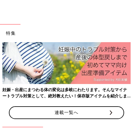
特集
出典：Instagramアカウント「kenchi.papa」
こちらはkenchi.papaさんが発見した、釣りのおもちゃ。お子さ
んが児童館で釣りのおもちゃにハマっていたそうで、「まさかキ
ャンドゥで売っているとは思わず、購入を決めた」とのこと！遊
びながら数字の勉強もできそうですね♪
リアルさが最高！サンドイッチつくるカード
妊娠・出産にまつわる体の変化は多岐にわたります。そんなマイナ
ートラブル対策として、絶対教えたい！保存版アイテムを紹介しま
す。
連載一覧へ