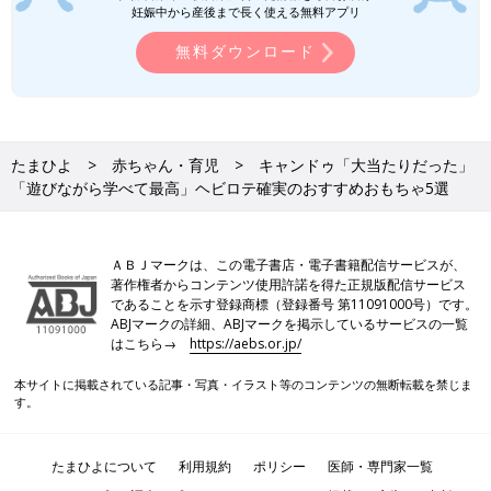
妊娠中から産後まで長く使える無料アプリ
ら、SNSで話題のおもちゃをご紹介します！マ
マ絶賛のものばかりなので、ぜひチェックして
無料ダウンロード
絵本・おもちゃに関する記事一覧
みてくださいね。
100均/100円の記事一覧
たまひよ
赤ちゃん・育児
キャンドゥ「大当たりだった」
「遊びながら学べて最高」ヘビロテ確実のおすすめおもちゃ5選
ＡＢＪマークは、この電子書店・電子書籍配信サービスが、
著作権者からコンテンツ使用許諾を得た正規版配信サービス
であることを示す登録商標（登録番号 第11091000号）です。
ABJマークの詳細、ABJマークを掲示しているサービスの一覧
はこちら→
https://aebs.or.jp/
本サイトに掲載されている記事・写真・イラスト等のコンテンツの無断転載を禁じま
す。
たまひよについて
利用規約
ポリシー
医師・専門家一覧