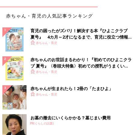
赤ちゃん・育児の人気記事ランキング
育児の困ったがズバリ！解決する本『ひよこクラブ
夏号』 4カ月～2才になるまで、育児に役立つ情報が
いっぱい！
赤ちゃん・育児
赤ちゃんのお世話まるわかり！『初めてのひよこクラ
ブ 夏号』〈巻頭大特集〉初めての授乳がうまくい
く！ おっぱい・ミルクの基本と夏のトラブル 解決テ
赤ちゃん・育児
ク
赤ちゃんが生まれたら！2冊の「たまひよ」
出典：Instagramアカウント「misachikuwa」
赤ちゃん・育児
こちらはmisachikuwaさんがキャンドゥで発見した、フェルトの
おままごと。ピザ、ハンバーガー、おにぎりを購入したんだそう
♪ 柔らかいフェルト素材なので、子どもも扱いやすそうですね◎
お墓の撤去にいくらかかる？墓じまい費用
PR(くらしの話題)
かわいい＆オシャレすぎて大バズり！木製コスメ