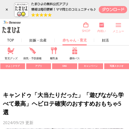
×
内祝い
SHOP
メニュー
TOP
妊娠・出産
赤ちゃん・育児
妊活
育児グッズ
病気・予防接種
離乳食
優待パス
ひよこクラブ
アプリ
SNS
キャンペーン
写真スタジオ
キャンドゥ「大当たりだった」「遊びながら学
べて最高」ヘビロテ確実のおすすめおもちゃ5
選
2024/09/29
更新