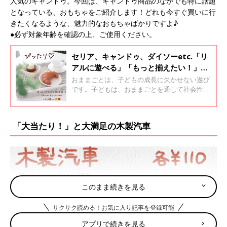
人気のキャンドゥ。今回は、キャンドゥ商品のなかでも特に話題
となっている、おもちゃをご紹介します！どれも今すぐ買いに行
きたくなるような、魅力的なおもちゃばかりですよ♪
●必ず対象年齢を確認の上、ご使用ください。
セリア、キャンドゥ、ダイソーetc.「リ
アルに遊べる」「もっと揃えたい！」現
役保育士も推す！コスパ最強プチプラお
おままごとは、子どもの成長に欠かせない遊び
もちゃ4選
です。子どもは、おままごとを通して社会性を
学び、コミュニケーション能力を身に付けてい
きます。他にも想像力を高めたり言葉の発達を
促したりと、たくさんの効果が得られるんで
「大当たり！」と大満足の木製汽車
す！今回は、プチプラで楽しめるおままごとア
イテムを紹介します。現役保育士がおすすめポ
イントや遊び方のヒントなどを解説するのでぜ
ひ参考にしてみてくださいね♪ ●小さいパーツ
は、誤飲にご注意ください。 ●対象年齢をご確
認の上、遊んでください。
このまま続きを見る
サクサク読める！お気に入り記事を登録可能
アプリで続きを見る