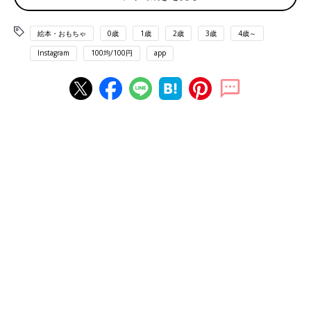
絵本・おもちゃ
0歳
1歳
2歳
3歳
4歳～
Instagram
100均/100円
app
出典：Instagramアカウント「muuuuu.b」
muuuuu.bさんが「大当たりだった」とおすすめするのは、キャ
ンドゥの木製汽車。先頭車両を1点と、フィギュアを乗せられそ
うな貨車を2点ゲットしたんだそうです♪ おもちゃの安全基準マ
ークもついているので、安心ですね◎
軽くて扱いやすい！フェルトのおままごと