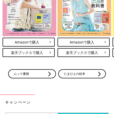
出典：Instagramアカウント「marutetete」
maruteteteさんがおすすめするのは、220円で販売されている
「サンドイッチつくるカード」。リアルなサンドイッチの具材が
描かれたカードで、おままごとにも使えるんだとか♪ 具材カード
Amazonで購入
Amazonで購入
の裏面と付属のナプキンカードには、食材の栄養素が書かれてい
るんだそうです！
楽天ブックスで購入
楽天ブックスで購入
3COINS「子どもが大興奮」「これは絶
対楽しいやつ」話題のおもちゃ4選
可愛いデザインのものが多く、子どもだけでな
ムック書籍
たまひよの絵本
くママたちからも大人気の3COINSのおもち
ゃ。今回はその中でもSNSで話題のアイテムを
ご紹介！子どもたちが喜びそうなものばかりな
ので、ぜひチェックしてみてくださいね。
キャンドゥで販売されているおもちゃは、オシャレなデザインや
クオリティの高いもの、遊びながら学べるものなど、バラエティ
キャンペーン
に富んだラインナップになっています。どれもプチプラなので、
気軽に購入できるのも魅力♪ ぜひお店でお気に入りのおもちゃを