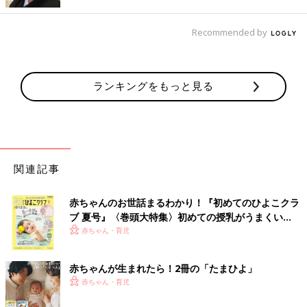
Recommended by
ランキングをもっと見る
関連記事
赤ちゃんのお世話まるわかり！『初めてのひよこクラ
ブ 夏号』〈巻頭大特集〉初めての授乳がうまくい
く！ おっぱい・ミルクの基本と夏のトラブル 解決テ
赤ちゃん・育児
ク
赤ちゃんが生まれたら！2冊の「たまひよ」
赤ちゃん・育児
出典：Instagramアカウント「a_maru_maru」