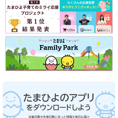
探してみてくださいね！
(文：今井あやか)
●小さいパーツは、誤飲にご注意ください。
●記事内容でご紹介している投稿、リンク先は、削除される場合
があります。あらかじめご了承ください。
●記事の内容は2024年9月の情報で、現在と異なる場合がありま
す。
●記事内の価格はすべて税込み、2024年9月時点のものです。
3COINS「買って大正解」「一緒に遊ぶ
ママも楽ちん♪」超使える外遊びグッズ5
選
暑さがやわらいでくると、公園など屋外で遊ば
せやすくなりますよね。そこで今回は、
3COINSの外遊びグッズをご紹介！定番の砂場
セットやシャボン玉グッズのほか、外遊びが快
適になる便利アイテムなどもそろっています。
超使えるものばかりなので、ぜひチェックして
3COINS「買って正解！」「子どもが集
みてくださいね♪
中して遊ぶ」話題のおもちゃ5選
生活雑貨やファショングッズだけでなく、ベビ
ー・キッズ向けのアイテムも充実している
妊娠日数や生後日数に合った情報を毎日お届け
3COINS。今回はそんな3COINSの商品の中か