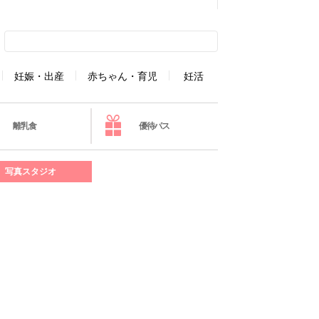
妊娠・出産
赤ちゃん・育児
妊活
離乳食
優待パス
写真スタジオ