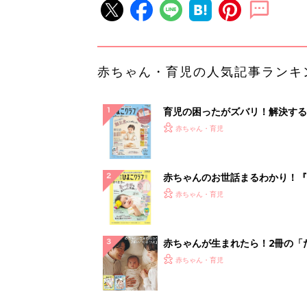
赤ちゃん・育児の人気記事ランキ
育児の困ったがズバリ！解決する
『ひよこクラブ 秋号』 4カ月～
赤ちゃん・育児
になるまで、育児に役立つ情報が
ぱい！
赤ちゃんのお世話まるわかり！『
てのひよこクラブ 夏号』〈巻頭
赤ちゃん・育児
集〉初めての授乳がうまくいく！
っぱい・ミルクの基本と夏のトラ
解決テク
赤ちゃんが生まれたら！2冊の「
ひよ」
赤ちゃん・育児