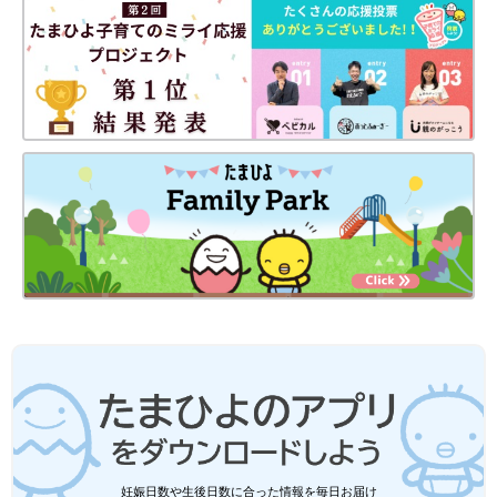
杏仁豆腐をあげたときも「んー、うっま、うっま」って、ひと口
ごとにうなずきながら食べていました。
それから娘が嫌いな歯磨きをするときは、思いきり「イー」とや
ってみせて、娘がまねして「イー」っとしたらそのすきに磨いて
しまう。泣いてしまうこともありますが、口を開けているんで奥
歯を磨くチャンス。頭をしっかり押さえて、シャカシャカ･･･と
やってしまいます。
――子どもをのせるのが上手なんですね。ではもしも、怒り過ぎ
てしまって落ち込んだとき、どう考えればいいと思いますか？
悩むママ・パパは多いのですが･･･。
松陰寺 うーん、反省してる時点で次は子どもとどうかかわれば
いいのかって考えていると思うんです。だからそんなに気にしな
くていいんじゃないでしょうか。答えが漫才っぽくなっていない
ですけど、育児はきれいごとばかりじゃうまくいきませんから
ね。
どんな形であってもかわいい娘にずっと頼られてい
妊娠日数や生後日数に合った情報を毎日お届け