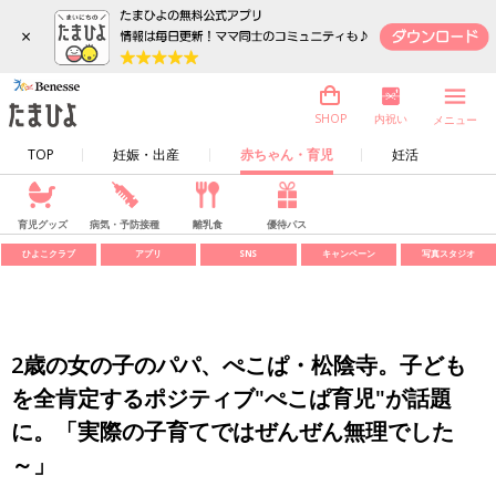
×
内祝い
SHOP
メニュー
TOP
妊娠・出産
赤ちゃん・育児
妊活
育児グッズ
病気・予防接種
離乳食
優待パス
ひよこクラブ
アプリ
SNS
キャンペーン
写真スタジオ
2歳の女の子のパパ、ぺこぱ・松陰寺。子ども
を全肯定するポジティブ"ぺこぱ育児"が話題
に。「実際の子育てではぜんぜん無理でした
～」