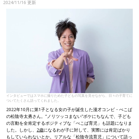
2024/11/16
更新
インタビューではスマホに撮りためた子どもの写真を見せながら、日々の子育てに
ついてたくさん語ってくれました。
2022年10月に第1子となる女の子が誕生した漫才コンビ・ぺこぱ
の松陰寺太勇さん。“ノリツッコまない”ボケにちなんで、子ども
の言動を全肯定するポジティブな「ぺこぱ育児」も話題になりま
した。しかし、
2歳
になるわが子に対して、実際には肯定ばかり
もしていられないとか。リアルな「松陰寺流育児」について語っ