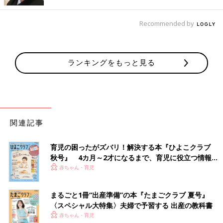
あとはテレビを見ながら1人で歌ったり踊ったり。Eテレ『おかあ
さんといっしょ』の『きんらきらぽん』という曲では、歌詞の
Recommended by
「ぽん」というところを言ったり言わなかったりするので、見守
るこっちとしてはギャンブル気分（笑）。「言うかな、言わない
かな･･･おぉ、言った」って楽しんじゃっています。
ランキングをもっと見る
愛犬「のすけ」とはまるできょうだい
関連記事
育児の困ったがズバリ！解決する本『ひよこクラブ
秋号』 4カ月～2才になるまで、育児に役立つ情報が
いっぱい！
赤ちゃん・育児
まるごと1冊“出産準備”の本『たまごクラブ 夏号』
〈スペシャル大特集〉夫婦で予習する 出産の教科書
赤ちゃん・育児