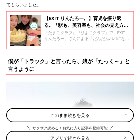
てもらいました。
【EXIT りんたろー。】育児を振り返
る。「駅も、美容室も、社会の見え方が
変わった」 ここでしか言えないモヤモ
『たまごクラブ』『ひよこクラブ』で、EXIT
ヤ・葛藤も告白
りんたろー。さんによる「だんだんパパになっ
ていく」が連載スタートから約1年を迎えまし
た。最終回となる第12回目は、赤ちゃん誕生か
ら生後9カ月まで、育児を通してのモチベーシ
僕が「トラック」と言ったら、娘が「たっく～」と
ョンの変化を振り返り！育児のモヤモヤ・葛藤
言うように
についても告白。また、妻・杏奈さんによるり
んたろー。パパへのジャッジも大公開します！
このまま続きを見る
サクサク読める！お気に入り記事を登録可能
アプリで続きを見る