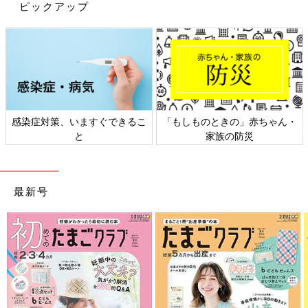
ピックアップ
感染症対策、いますぐできるこ
「もしものときの」赤ちゃん・
子どもが嫌がる歯磨き。まずは「イー」の口をまねさせるのが松陰寺流。
と
家族の防災
――『M-1グランプリ2019』出場後は、ぺこぱの漫才にちなんだ
子どもを全肯定する「ぺこぱ育児」が話題になりました。実際の
育児ではどう応用していますか？
最新号
松陰寺 SNSでも話題になっていましたね。いいな、おもしろい
なと思っていたんですが、実際には泣きまねしている娘に対し、
「涙出てへんやないか」とか、普通にツッコんでいます（笑）。
僕自身、家にいる時間が限られているので、ポジティブに変換し
ないといけないほど、育児をしんどいと思っていない、というの
もあるのかもしれませんが。
ただ実際の育児で子どもを全肯定するのは難しいですよね。
歯磨