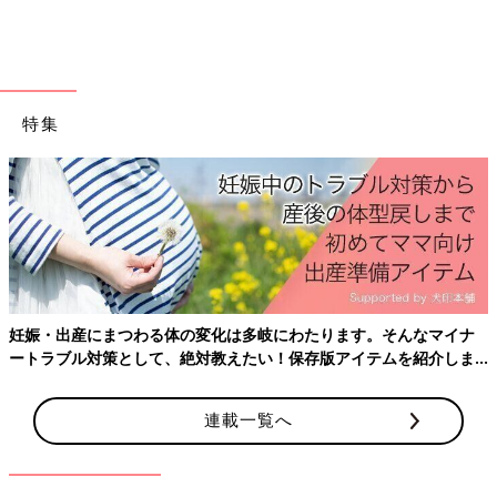
しても届かない位置で「ほらほら」って。「こんな高いところだ
と取れないだろう」って、いつもの仕返しみたいにやっていま
す。
――きょうだいみたいですね。
特集
松陰寺 娘が泣いたら真っ先に涙をふきに行くのものすけです
ね。娘は顔をべろべろなめられていて笑っちゃうんですが、2人
のきずなが伝わってきます。
実際には「ぺこぱ育児」なんて言っていられないこ
とがほとんど
妊娠・出産にまつわる体の変化は多岐にわたります。そんなマイナ
ートラブル対策として、絶対教えたい！保存版アイテムを紹介しま
す。
連載一覧へ