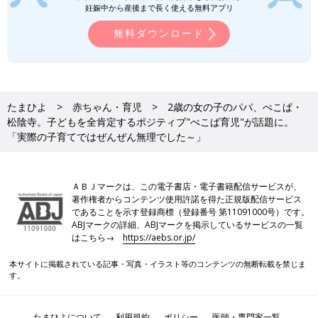
たい
妊娠中から産後まで長く使える無料アプリ
無料ダウンロード
たまひよ
赤ちゃん・育児
2歳の女の子のパパ、ぺこぱ・
松陰寺。子どもを全肯定するポジティブ"ぺこぱ育児"が話題に。
「実際の子育てではぜんぜん無理でした～」
ＡＢＪマークは、この電子書店・電子書籍配信サービスが、
著作権者からコンテンツ使用許諾を得た正規版配信サービス
であることを示す登録商標（登録番号 第11091000号）です。
ABJマークの詳細、ABJマークを掲示しているサービスの一覧
はこちら→
https://aebs.or.jp/
子どものお気に入り「ピンク」。飽きずにご機嫌で乗ってくれるそう。（松陰寺太
本サイトに掲載されている記事・写真・イラスト等のコンテンツの無断転載を禁じま
勇さんのInstagramより）
す。
――松陰寺さんのインスタグラムでは娘さんと三輪車でお散歩す
る様子がのっていましたね。
たまひよについて
利用規約
ポリシー
医師・専門家一覧