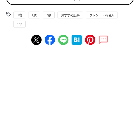
0歳
1歳
2歳
おすすめ記事
タレント・有名人
app
「子どものかわいさは生まれたときからずっと変わらない。マックスを更新し続け
ています」と松陰寺さん。
――娘さんが2歳になった今、育児で楽しいと感じていること
は？
松陰寺さん（以下敬称略） 最近はすごく妻や僕の言葉をまねす
るようになりました。娘は
保育園
に通っているんですが、自転車
に乗せて送って行くときに僕が「あ、トラックだよ」って言った
ら「たっく～」、「木があるよ」と言うと「きー」みたいに一生
懸命応えてくれるんです。あとは階段を上るときに「おいしょ、
おいしょ」ってずっと言っています。たぶんそれも大人がそうや
って声かけしているからなんですよね。
――もう「パパ」と言ってくれるんですか？