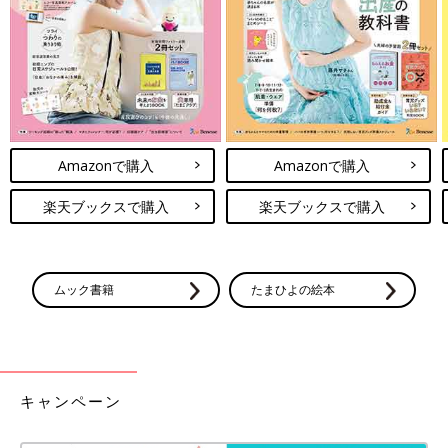
き
がイヤと言う子に「磨かなくてもいいだろう」とは言えませ
ん。
――歯磨きや寝るのがイヤ、○○を食べたくないなど、子どもが何
かをイヤがるときはどんなふうにコミュニケーションをとってい
ますか？
Amazonで購入
Amazonで購入
松陰寺 オーバーなリアクションで興味を引いています。
離乳初
期
のころですが、娘が離乳食をぜんぜん食べてくれなかったんで
楽天ブックスで購入
楽天ブックスで購入
す。それでひと口パクッと食べてみて「うっまっ！ 何これ」っ
てすごくおいしそうにしてみたら、娘は「この人、これを食べた
ら急に明るくなったぞ」って思ったのか、そこから離乳食を食べ
だしたんです。
ムック書籍
たまひよの絵本
今も、娘が偏食でごはんを食べないときに僕がちょっともらって
食べてみるっていうのをやっています。そして「え、このふりか
け、めっちゃうまいじゃん･･･もっとちょうだい」ってやると、
「だめ！ 私が食べるの」って急に食欲がわいたりしますね。
キャンペーン
そのせいか最近、娘のリアクションも大きくて（笑）。この前、