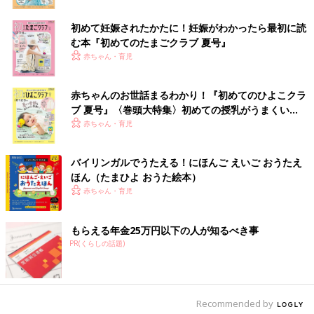
初めて妊娠されたかたに！妊娠がわかったら最初に読
む本『初めてのたまごクラブ 夏号』
ベッドの上で愛犬・のすけくんとお昼寝。まるできょうだいのような関係性。
赤ちゃん・育児
――松陰寺家にはママ、パパのほかにもう1匹、のすけくんとい
う犬の家族がいます。
赤ちゃんのお世話まるわかり！『初めてのひよこクラ
ブ 夏号』〈巻頭大特集〉初めての授乳がうまくい
松陰寺 のすけはジャックラッセルテリアという犬種の小型
く！ おっぱい・ミルクの基本と夏のトラブル 解決テ
赤ちゃん・育児
犬。娘が0歳のころ、お昼寝している娘を見守るように隣に座っ
ク
ていて、赤ちゃんを群れの一員として認識したのかな･･･と微笑
ましく思いました。
バイリンガルでうたえる！にほんご えいご おうたえ
ほん（たまひよ おうた絵本）
でもやっぱり、のすけは娘のことを「下」に見ていて。子どもっ
赤ちゃん・育児
て、なぜかお菓子を食べずにずっと手に持っていることがあるじ
ゃないですか。娘がそうしていると、のすけがパクッて取っちゃ
もらえる年金25万円以下の人が知るべき事
うんですよね。それで娘は号泣。大人に対しては絶対にやらない
PR(くらしの話題)
けれど、娘の持っているものは問答無用で食いに行くってい
う･･･。
娘は娘で、ベビーチェアに座って食事をしているとき、のすけの
Recommended by
ほうにりんごなんかを差し出すんです。絶対にのすけがジャンプ