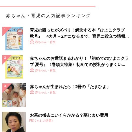
松陰寺 僕のこと「ママ」って呼んだりするんですよ。だれかを
赤ちゃん・育児の人気記事ランキング
呼ぶときは取りあえず「ママ」って感じで。ママとパパの違いが
まだはっきりしていないみたいです。
育児の困ったがズバリ！解決する本『ひよこクラブ
娘が何を言っているのかはよくわからないんですけど、いろいろ
秋号』 4カ月～2才になるまで、育児に役立つ情報が
話してくれるときは、「うん、うん」って相づちを打ちながら聞
いっぱい！
赤ちゃん・育児
いています。赤ちゃんを相手するというよりは、大人に接するの
と同じように「うん、うん･･･あー、それはママがおらんときは
赤ちゃんのお世話まるわかり！『初めてのひよこクラ
言わんほうがええで」という感じで。そうしたら、あるとき娘も
ブ 夏号』〈巻頭大特集〉初めての授乳がうまくい
人の話を聞きながら「うん、うん」とやっていたんです。これっ
く！ おっぱい・ミルクの基本と夏のトラブル 解決テ
赤ちゃん・育児
て僕のまね？って気づいたときは笑ってしまいました。
ク
赤ちゃんが生まれたら！2冊の「たまひよ」
――できることが増えると、
0歳
代とはまた違ったかわいらしさ
赤ちゃん・育児
がありますよね。
松陰寺 1～2歳代は、これまで以上に見ていて飽きないですよ
ね。娘と家の中でよくかくれんぼをしますが、「あれ？ どこに
お墓の撤去にいくらかかる？墓じまい費用
行ったん？」って探すと娘はカーテンの裏に隠れながらくすくす
PR(くらしの話題)
笑っていますもん。「隠れる気ねーじゃん」って。