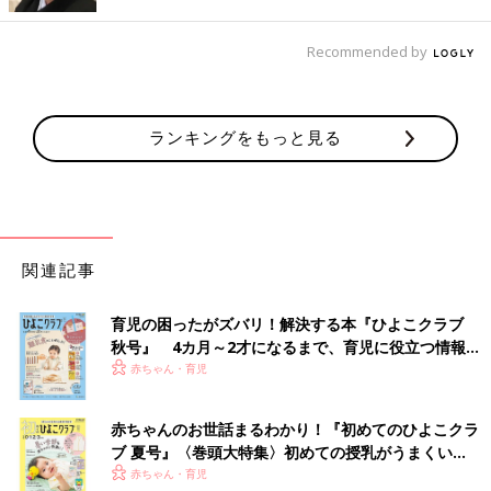
Recommended by
ランキングをもっと見る
関連記事
育児の困ったがズバリ！解決する本『ひよこクラブ
秋号』 4カ月～2才になるまで、育児に役立つ情報が
いっぱい！
赤ちゃん・育児
赤ちゃんのお世話まるわかり！『初めてのひよこクラ
ブ 夏号』〈巻頭大特集〉初めての授乳がうまくい
く！ おっぱい・ミルクの基本と夏のトラブル 解決テ
赤ちゃん・育児