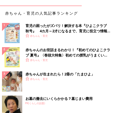
赤ちゃん・育児の人気記事ランキング
育児の困ったがズバリ！解決する本『ひよこクラブ
秋号』 4カ月～2才になるまで、育児に役立つ情報が
いっぱい！
赤ちゃん・育児
出典：Instagramアカウント「chim___ie」
chim___ieさんはダイソーで「クリアボール（2個セット）」やド
赤ちゃんのお世話まるわかり！『初めてのひよこクラ
ライフラワーなどの材料を合計330円で購入し、オリジナルのオ
ブ 夏号』〈巻頭大特集〉初めての授乳がうまくい
ーナメントを作ったのだそう。想像以上に可愛くできたそうで、
く！ おっぱい・ミルクの基本と夏のトラブル 解決テ
赤ちゃん・育児
追加で作る予定なんだとか♪ 自分好みのオーナメントがプチプラ
ク
で作れるのはうれしいですよね。
赤ちゃんが生まれたら！2冊の「たまひよ」
可愛くて値段もお手頃♪ LAKOLE（ラコレ）の「ク
赤ちゃん・育児
リアオーナメント」
お墓の撤去にいくらかかる？墓じまい費用
PR(くらしの話題)