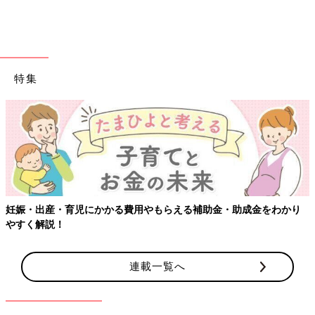
特集
出典：Instagramアカウント「pom.2134」
pom.2134さんがダイソーで購入したのは「ガラスオーナメント
（ゴールド）」。ツリーに付けるととても可愛くなりそうで、飾
るのが楽しみなんだとか♪ こちらは220円商品で、紐は
IKEA
のア
妊娠・出産・育児にかかる費用やもらえる補助金・助成金をわかり
イテムとのこと。
やすく解説！
大きめで存在感あり！IKEA（イケア）のペーパーオ
連載一覧へ
ーナメント