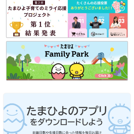
出典：Instagramアカウント「___s.home___」
こちらは___s.home___さんがniko and …（ニコアンド）でゲット
した星とリースのオーナメント。よく見るとビーズでできている
んです！星とリースという組み合わせに店頭で一目惚れしたんだ
妊娠日数や生後日数に合った情報を毎日お届け