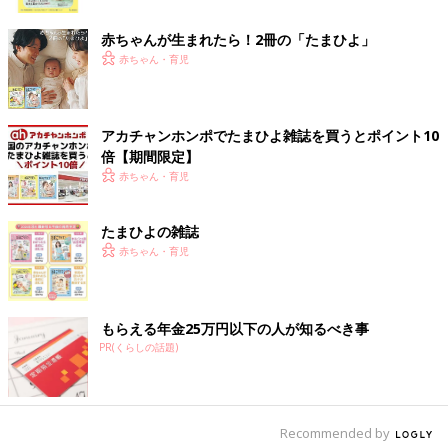
ク
出典：Instagramアカウント「yua_noie」
こちらはyua_noieさんがお気に入りだという、LAKOLE（ラコ
赤ちゃんが生まれたら！2冊の「たまひよ」
レ）の「クリアオーナメント」。大きめサイズでクリアなデザイ
赤ちゃん・育児
ンのものを探していたときに、ちょうど見つけたのだとか。可愛
くて値段もお手頃で、他にもたくさん購入してしまったとのこと
◎
アカチャンホンポでたまひよ雑誌を買うとポイント10
倍【期間限定】
飾るのが楽しみ♪ 220円でゲットしたダイソーの
赤ちゃん・育児
「ガラスオーナメント（ゴールド）」
たまひよの雑誌
赤ちゃん・育児
もらえる年金25万円以下の人が知るべき事
PR(くらしの話題)
Recommended by