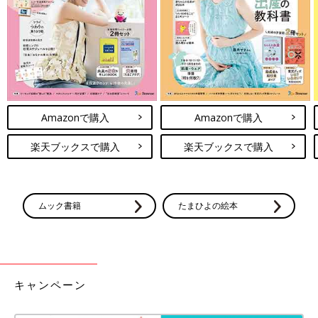
出典：Instagramアカウント「cky.home」
こちらはcky.homeさんがIKEA（イケア）で購入した
「VINTERFINT ツリーオーナメント」。紙製のようですが、大き
めで存在感があるのだそう。白くてシンプルなので、どんな
イン
テリア
にも合わせやすそうですよね。6個セットで499円なのも
Amazonで購入
Amazonで購入
魅力的なのだとか◎
楽天ブックスで購入
楽天ブックスで購入
可愛すぎて一目惚れ！niko and …（ニコアンド）の
星＆リースのオーナメント
ムック書籍
たまひよの絵本
キャンペーン