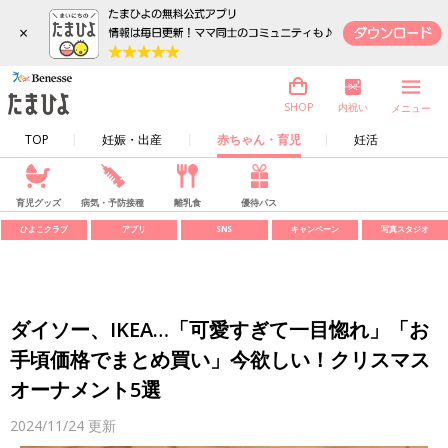
×
内祝い
SHOP
メニュー
TOP
妊娠・出産
赤ちゃん・育児
妊活
育児グッズ
病気・予防接種
離乳食
優待パス
ひよこクラブ
アプリ
SNS
キャンペーン
写真スタジオ
ダイソー、IKEA…「可愛すぎて一目惚れ」「お
手頃価格でまとめ買い」今欲しい！クリスマス
オーナメント5選
2024/11/24
更新