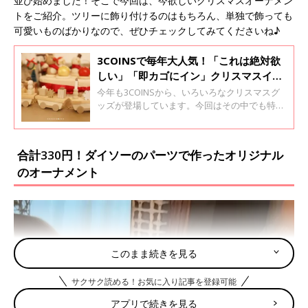
並び始めました！そこで今回は、今欲しいクリスマスオーナメン
トをご紹介。ツリーに飾り付けるのはもちろん、単独で飾っても
可愛いものばかりなので、ぜひチェックしてみてくださいね♪
3COINSで毎年大人気！「これは絶対欲
しい」「即カゴにイン」クリスマスイン
テリアグッズ5選
今年も3COINSから、いろいろなクリスマスグ
ッズが登場しています。今回はその中でも特に
大人気のインテリアグッズをご紹介！オーナメ
ントや、光るオブジェなど可愛すぎるアイテム
ばかりなので、ぜひチェックしてみてください
合計330円！ダイソーのパーツで作ったオリジナル
ね。
のオーナメント
このまま続きを見る
サクサク読める！お気に入り記事を登録可能
アプリで続きを見る