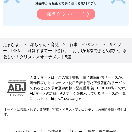
とか♪ お隣の虹のオーナメントはフライングタイガーで購入した
妊娠中から産後まで長く使える無料アプリ
ものだそう。相性もバッチリですね。
無料ダウンロード
ダイソー★2025年カレンダー「ディズニ
ー・サンリオコラボが激かわ！」「高品
質で感動レベル！」おすすめ4選
ダイソーから、2025年のカレンダーが発売され
ています！予定が書きやすい実用的なものか
たまひよ
赤ちゃん・育児
行事・イベント
ダイソ
ら、ディズニーやサンリオなどの激かわコラボ
ー、IKEA…「可愛すぎて一目惚れ」「お手頃価格でまとめ買い」今
まで、種類も多くて、ついたくさん買いたくな
欲しい！クリスマスオーナメント5選
っちゃうほど♪ 今回はそんなダイソーの、おす
今回は、今欲しいクリスマスオーナメントをご紹介しました。ど
すめカレンダーをご紹介します。
れも可愛くてクリスマスシーズンが楽しくなりそうなアイテムば
かりでしたよね。気になるものがあれば、各店舗やオンラインシ
ＡＢＪマークは、この電子書店・電子書籍配信サービスが、
ョップでチェックしてみてくださいね♪
著作権者からコンテンツ使用許諾を得た正規版配信サービス
(文：mayu)
であることを示す登録商標（登録番号 第11091000号）です。
ABJマークの詳細、ABJマークを掲示しているサービスの一覧
●記事内の価格はすべて税込み、2024年11月時点のものです。
はこちら→
https://aebs.or.jp/
●記事内容でご紹介している投稿、リンク先は、削除される場合
があります。あらかじめご了承ください。
本サイトに掲載されている記事・写真・イラスト等のコンテンツの無断転載を禁じま
す。
●記事の内容は2024年11月の情報で、現在と異なる場合がありま
す。
たまひよについて
利用規約
ポリシー
医師・専門家一覧