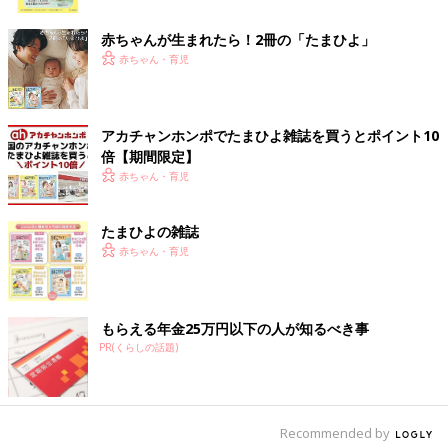
ク
って
授乳
につき合ってくれたからなんだと思っています。
赤ちゃんが生まれたら！2冊の「たまひよ」
ただ、すぐには戻らないので、妊娠期間の10カ月と同じぐらいの
赤ちゃん・育児
期間をかけて戻していきました。あとは、離乳食が始まると、子
どもたちが食べればそれだけ、必要な母乳の量も減っていくの
で、その分を計算して、調整しながら食べていました。
アカチャンホンポでたまひよ雑誌を買うとポイント10
倍【期間限定】
それから、夜中におなかがすいて何度か起きても、夜食を食べる
赤ちゃん・育児
ことは絶対にしなかったですね。そこを解禁してしまうと、胃袋
が夜中もずっと働いてしまうので、そこは気をつけていました。
たまひよの雑誌
あとは、姿勢もすごく大事なんです。授乳をすると、どうしても
赤ちゃん・育児
猫背になってしまいがちなので、骨盤を立てるような体勢で、腹
筋を使っていることを意識しながら授乳をしていました。ひざと
腕の間に厚みのあるクッションを置いて、赤ちゃんの頭の位置を
もらえる年金25万円以下の人が知るべき事
少し上げると、おっぱいも引っ張られないので伸びないんです
PR(くらしの話題)
よ。それに、赤ちゃんもしっかりパクッと乳首をくわえられるん
ですね。
あとは、椅子に座って授乳するときに、足の高さをあげると自然
Recommended by