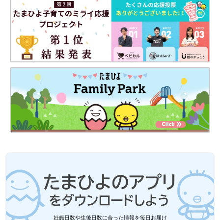
ことです。
母は、正社員で朝から晩まで働いて、ごはんだけ作りに帰って、
また仕事に行ってしまうような生活だったんです。だから、私た
ちの入学式や卒業式、運動会などにはいっさい来られませんでし
た。でも、母が一生懸命に働いているとわかっていたので、寂し
いとは思わなかったです。そして、その代わりなのか、今は孫た
ちのイベントにすべて参加してくれています。
母は1人で私と兄を育ててくれたんですが、私の場合は母がしっ
かりサポートをしてくれるので、それは本当にありがたいです
ね。
――娘さんたちへの性教育を考えることはありますか？
熊田 ママあるあるだと思うんですけど、後追いとかがすごく
て、トイレを開けっぱなしでせざるを得なくて。それが3人続い
ていたので、何年か開けっぱなしにしていたんです。それで、生
理でトイレが赤く染まっているときに、娘たちに「えっ！」とび
っくりされました。そこで、「これはね、月に1回ぐらいあるん
妊娠日数や生後日数に合った情報を毎日お届け
だけど、全然痛くないんだよ。赤ちゃんを包むはずの袋だったも