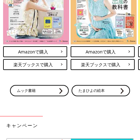
子どもたちに対しては、「これから先も世界に1人だけのパパだ
から、会いたいときにいつでも会いに行っていいよ」と話してい
ます。行きたかったら行けばいいし、嫌だったらすぐに迎えにい
くから、自由に選んでほしいと思っているんです。
子どもたちには、離婚についてもきちんと話しました。「ママと
パパは結婚して一緒に暮らしていたけど、大きなけんかをしちゃ
Amazonで購入
Amazonで購入
って、ママとパパは夫婦ではなくなったの。でも、あなたたちの
ママとパパであることは変わりないから、何かあったら、ママで
楽天ブックスで購入
楽天ブックスで購入
もいいしパパでもいいし、パパ方のおじいちゃんおばあちゃん
も、だれに相談してもいいんだよ」と伝えています。
――熊田さん自身も母子家庭で育ったということで、お母さまと
ムック書籍
たまひよの絵本
の関係で思うところはありますか？
熊田 パパとママが同じ屋根の下で子育てするのがいい形だとは
思います。私も母も、それを理想にして生きてきたのですが、結
果的にダメになってしまったんですよね。母の背中を見てきて思
キャンペーン
うのは、シングルマザーになるということは、家のことと稼ぐこ
との両方を1人でこなさなければならず、とてもハードだという