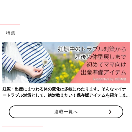
と赤ちゃんの位置も上がるので、足元に辞書のような厚みのある
ものを置いて、そこに足をのせていました。
こんな感じで、「子育ても全部、エクササイズだ」と発想を転換
してやっていました。「抱っこ！」と言われたら、こんなにかわ
特集
いいウエイトはないなと思っていましたね。抱っこも、私が右利
きなので、左の腰に当てて抱っこしてしまう癖があったんです
が、何もすることがなかったら、右側で抱っこをするようにする
など、左右の抱っこを意識していました。授乳も抱っこの際も、
左右のバランスには気をつけていましたね。
離婚をしても、3人にとってのママとパパはずっと
変わらないよと伝えた
妊娠・出産にまつわる体の変化は多岐にわたります。そんなマイナ
ートラブル対策として、絶対教えたい！保存版アイテムを紹介しま
す。
連載一覧へ