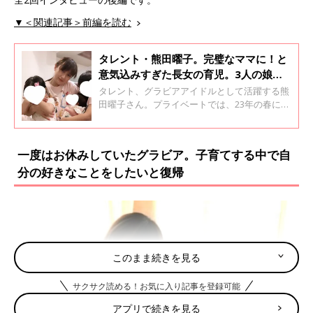
▼＜関連記事＞前編を読む
タレント・熊田曜子。完璧なママに！と
意気込みすぎた長女の育児。3人の娘の
ママの素顔とグラビアの仕事との葛藤も
タレント、グラビアアイドルとして活躍する熊
田曜子さん。プライベートでは、23年の春に離
婚を発表し、現在はシングルマザーとして、3
人の女の子のママでもあります。子どもたちの
出産秘話や母乳育児のこと、頑張りすぎていた
一度はお休みしていたグラビア。子育てする中で自
という初めての子育てについて話を聞きまし
分の好きなことをしたいと復帰
た。 全2回インタビューの前編です。
このまま続きを見る
サクサク読める！お気に入り記事を登録可能
アプリで続きを見る