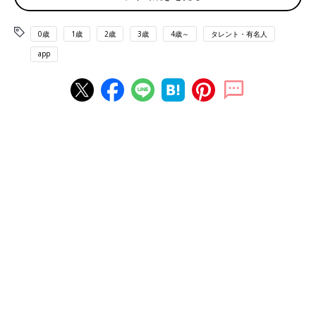
0歳
1歳
2歳
3歳
4歳～
タレント・有名人
app
三女が生まれたときの親子写真。
――母親になって、自分の中で変わったなと思うところはありま
すか？
熊田曜子さん（以下敬称略） もともと、ちょっとでも時間があ
ったら、何かしていたいタイプだったんですけど、それがより強
くなりましたね。一気にまとめてやることが増えました。たとえ
ば、廊下を一度歩くだけでも、右手で何かをしながら、左手で落
ちているものを拾ったりと、2つのことが同時にできるようにな
りましたね。
子どもが増えるにつれて、その傾向が強くなりました。1人を抱
っこしながら、もう1人をトントンして、3人目になると、どこか