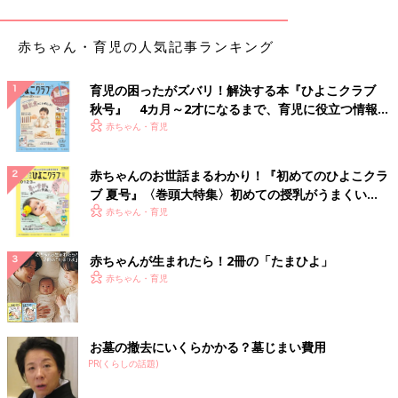
ママに触れていたいだろうからと、足まで使うように（笑）
以前は子どもたちとベッドで寝ていたんですが、みんながママの
赤ちゃん・育児の人気記事ランキング
横がいいと言ってくれるので私が真ん中になると、必ずベッドか
ら落ちちゃう子がいるんです。それで、布団を何枚も敷いたほう
育児の困ったがズバリ！解決する本『ひよこクラブ
がいいということがわかって、それからは和室に布団を敷いてみ
秋号』 4カ月～2才になるまで、育児に役立つ情報が
んなで川の字で寝ています。
いっぱい！
赤ちゃん・育児
――グラビアの仕事も長くされていますが、仕事に対しての考え
赤ちゃんのお世話まるわかり！『初めてのひよこクラ
方も変わりましたか？
ブ 夏号』〈巻頭大特集〉初めての授乳がうまくい
く！ おっぱい・ミルクの基本と夏のトラブル 解決テ
赤ちゃん・育児
熊田 グラビアの仕事は、ずっと続けたいと公言はしているので
ク
すが、実は、長女を出産したあとにお休みをしているんです。そ
のとき、「育児はこうであるべき」とか「母親はこうであるべ
赤ちゃんが生まれたら！2冊の「たまひよ」
き」と、自分自身で決めつけてしまっていたところがあって。母
赤ちゃん・育児
親たるもの、水着で仕事をするなんてありえないと、自分の中で
そういう思いがあったので、グラビアはいっさいしていなかった
んです。
お墓の撤去にいくらかかる？墓じまい費用
PR(くらしの話題)
ただ、2人目を産んだあとに、「〇〇ちゃんのママ」とか「〇〇
さんの奥さん」としか呼ばれなくなってきて、そこから、自分の