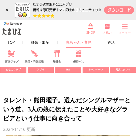
×
内祝い
SHOP
メニュー
TOP
妊娠・出産
赤ちゃん・育児
妊活
育児グッズ
病気・予防接種
離乳食
優待パス
ひよこクラブ
アプリ
SNS
キャンペーン
写真スタジオ
タレント・熊田曜子。選んだシングルマザーと
いう道。3人の娘に伝えたことや大好きなグラ
ビアという仕事に向き合って
2024/11/16
更新