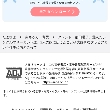
妊娠中から産後まで長く使える無料アプリ
のが、赤ちゃんがいないから、じゃあもういりませんねと言って
出てきただけ。みんなも赤ちゃんが産めるような年齢になった
無料ダウンロード
ら、こういうことがあるんだよ」と伝えました。
ただ、うちで生理のことを話すのが当たり前だったからこそ、子
どもたちがママが生理中だと他人にポロッと話してしまったとき
たまひよ
赤ちゃん・育児
タレント・熊田曜子。選んだシ
に、そのあたりのことをきちんと伝えていなかったなと後悔しま
ングルマザーという道。3人の娘に伝えたことや大好きなグラビアと
した。
いう仕事に向き合って
その後子どもたちには、「生理のことは、家族の中ではいいけ
ど、家族じゃない人には、ナイーブな話だから、あまり言わない
でね」と伝えました。
ＡＢＪマークは、この電子書店・電子書籍配信サービスが、
著作権者からコンテンツ使用許諾を得た正規版配信サービス
であることを示す登録商標（登録番号 第11091000号）です。
あとは、おふろ入るときも、水鉄砲でおっぱいやおしりに当てる
ABJマークの詳細、ABJマークを掲示しているサービスの一覧
遊びをしていたのですが、「それはもうやめようね」と。そのと
はこちら→
https://aebs.or.jp/
きに私の仕事についても説明したのですが、「水着で隠れている
ところはすごく大事なところで、そこをあなたが触ってもいけな
本サイトに掲載されている記事・写真・イラスト等のコンテンツの無断転載を禁じま
す。
いし、触ってくる人がいてもおかしいから、そういうことがあっ
たらすぐに教えてね」と言いました。子どもたちは「わかった」
と理解してくれましたね。
たまひよについて
利用規約
ポリシー
医師・専門家一覧