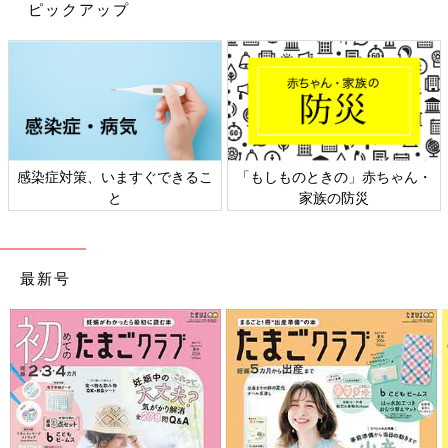
ピックアップ
七五三の家族写真。
感染症対策、いますぐできるこ
「もしものときの」赤ちゃん・
と
家族の防災
――シングルマザーを選択したときの、熊田さんの気持ちや、子
どもたちの様子はどうでしたか？
熊田 昨年の春に、正式に離婚をしたのですが、その前から別居
最新号
をしていたので、離婚をしたからと言って、大きくは変わってい
ないです。子どもたちは私と一緒に住んでいて、定期的にパパに
会っています。
元夫とは、今も連絡を頻繁に取っていますね。子どもたちの学校
のことを話したり、イベントごとには必ず来てもらうので、それ
を連絡している感じです。