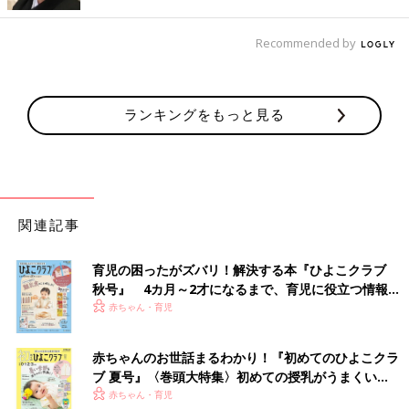
人生について再び考え始めました。子育てって、子どもたちがひ
とり立ちすることがゴールだと思っているので、それぞれが2
0歳
Recommended by
を越えれば、いったん親の役目は終わりかなと思うんです。じゃ
あ、そのあとの人生をどうするんだろう･･･と思ったときに、自
分のやりたいことをやっていきたいなと。私にとってのそれは、
ランキングをもっと見る
大好きなグラビアだったんですね。それで、2人目を出産したあ
とから、またグラビアに復帰させてもらいました。
――グラビアタレントとして、体型にはかなり気をつかっている
と思いますが、妊娠や出産を経験して体型に変化はありました
か？
関連記事
熊田 だいぶ変化しましたね。長女を妊娠したときは16キロ、二
育児の困ったがズバリ！解決する本『ひよこクラブ
女は14キロ、三女は18キロまで増えました。でも、その戻し方
秋号』 4カ月～2才になるまで、育児に役立つ情報が
も、子どもたちが本当に親孝行だと思うんですけど、完全母乳だ
いっぱい！
赤ちゃん・育児
とカロリー消費がとにかくすごいんです。
赤ちゃんのお世話まるわかり！『初めてのひよこクラ
多いときは、700キロカロリーも吸ってくれるみたいで、それっ
ブ 夏号』〈巻頭大特集〉初めての授乳がうまくい
て、ジムに行って頑張って2時間ぐらい走っても消費できないぐ
く！ おっぱい・ミルクの基本と夏のトラブル 解決テ
赤ちゃん・育児
らいのカロリー。だから、体型を戻せたのは、子どもたちが頑張