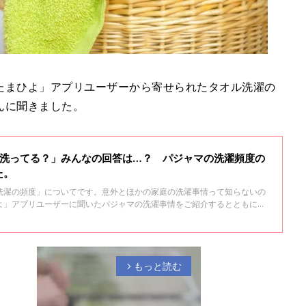
たまひよ」アプリユーザーから寄せられたタオル洗濯の
んに聞きました。
回洗ってる？」みんなの回答は…？ パジャマの洗濯頻度の
た。
洗濯の頻度」についてです。意外とほかの家庭の洗濯事情って知らないの
よ」アプリユーザーに聞いたパジャマの洗濯事情をご紹介するとともに、
 LECK（フレディ レック）」の鈴木新さんにアドバイスをいただきまし
もっと読む
arrow_forward_ios