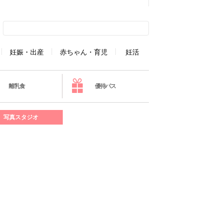
妊娠・出産
赤ちゃん・育児
妊活
離乳食
優待パス
写真スタジオ