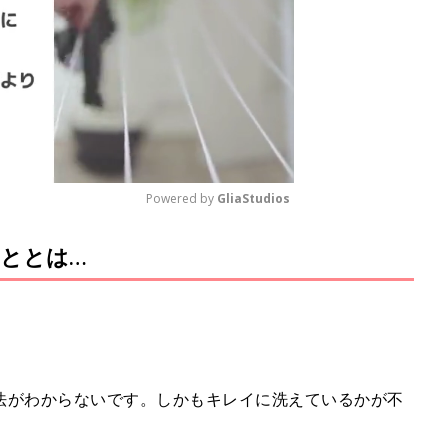
Powered by 
GliaStudios
ととは…
M
u
t
e
法がわからないです。しかもキレイに洗えているかが不