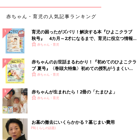
赤ちゃん・育児の人気記事ランキング
育児の困ったがズバリ！解決する本『ひよこクラブ
秋号』 4カ月～2才になるまで、育児に役立つ情報が
いっぱい！
赤ちゃん・育児
ピカチュウ＆ルンパッパ わくわく！モンポケステージ
赤ちゃんのお世話まるわかり！『初めてのひよこクラ
ブ 夏号』〈巻頭大特集〉初めての授乳がうまくい
く！ おっぱい・ミルクの基本と夏のトラブル 解決テ
赤ちゃん・育児
ク
赤ちゃんが生まれたら！2冊の「たまひよ」
赤ちゃん・育児
お墓の撤去にいくらかかる？墓じまい費用
PR(くらしの話題)