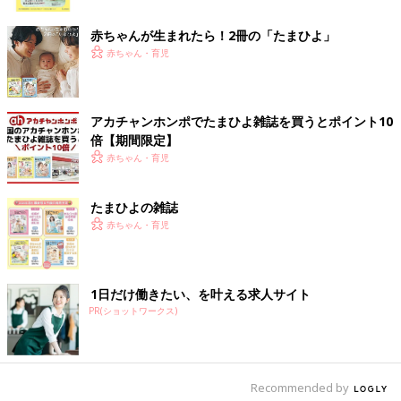
ク
赤ちゃんが生まれたら！2冊の「たまひよ」
赤ちゃん・育児
アカチャンホンポでたまひよ雑誌を買うとポイント10
ハロウィンスペシャル特典
倍【期間限定】
赤ちゃん・育児
ハロウィンの仮装をしてたまひよブースに来てくださった方には
プチギフトをプレゼント！
たまひよの雑誌
スタッフに合言葉を伝えてね♪
赤ちゃん・育児
1日だけ働きたい、を叶える求人サイト
PR(ショットワークス)
Recommended by