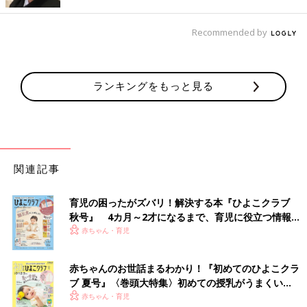
Recommended by
©2019 Pokémon/Nintendo/Creatures/GAME FREAK.
ランキングをもっと見る
メリーズ赤ちゃんスーパーはいはい競走
泣いたり笑ったり脱線したり。赤ちゃんのかわいい姿が満載の大
人気プログラム！ ぜひ参加してください。
※参加は抽選になります。
関連記事
育児の困ったがズバリ！解決する本『ひよこクラブ
秋号』 4カ月～2才になるまで、育児に役立つ情報が
いっぱい！
赤ちゃん・育児
赤ちゃんのお世話まるわかり！『初めてのひよこクラ
ブ 夏号』〈巻頭大特集〉初めての授乳がうまくい
く！ おっぱい・ミルクの基本と夏のトラブル 解決テ
赤ちゃん・育児