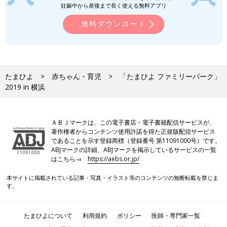
たまちゃんひよちゃん撮影会
妊娠中から産後まで長く使える無料アプリ
無料ダウンロード
たまちゃんとひよちゃんと一緒に、写真を撮りませんか？来場の
記念におすすめですよ。
※撮影にはご自身のカメラが必要です。
たまひよ
赤ちゃん・育児
「たまひよ ファミリーパーク」
2019 in 横浜
ＡＢＪマークは、この電子書店・電子書籍配信サービスが、
著作権者からコンテンツ使用許諾を得た正規版配信サービス
であることを示す登録商標（登録番号 第11091000号）です。
ABJマークの詳細、ABJマークを掲示しているサービスの一覧
はこちら→
https://aebs.or.jp/
本サイトに掲載されている記事・写真・イラスト等のコンテンツの無断転載を禁じま
す。
たまひよについて
利用規約
ポリシー
医師・専門家一覧