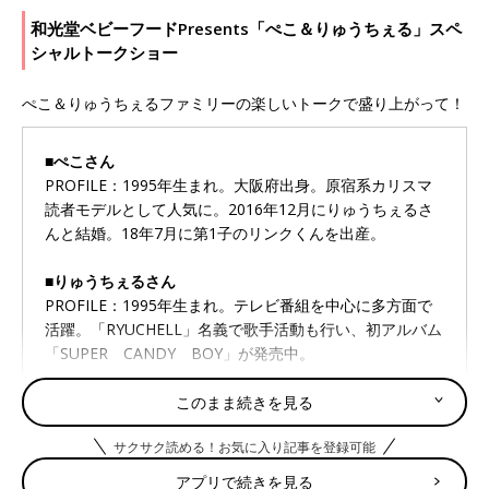
和光堂ベビーフードPresents「ぺこ＆りゅうちぇる」スペ
シャルトークショー
ぺこ＆りゅうちぇるファミリーの楽しいトークで盛り上がって！
■ぺこさん
PROFILE：1995年生まれ。大阪府出身。原宿系カリスマ
読者モデルとして人気に。2016年12月にりゅうちぇるさ
んと結婚。18年7月に第1子のリンクくんを出産。
■りゅうちぇるさん
PROFILE：1995年生まれ。テレビ番組を中心に多方面で
活躍。「RYUCHELL」名義で歌手活動も行い、初アルバム
「SUPER CANDY BOY」が発売中。
このまま続きを見る
しまじろうスペシャルダンスショー
サクサク読める！お気に入り記事を登録可能
「こどもちゃれんじ」でおなじみのしまじろうと仲間たちの楽し
アプリで続きを見る