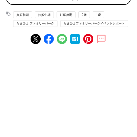
いショーです。一緒に歌ったり、踊ったりできるものばかり♪
しまじろうたちと一緒に盛り上がろう！
妊娠初期
妊娠中期
妊娠後期
0歳
1歳
※観覧席数に限りがございます。
たまひよ ファミリーパーク
たまひよファミリーパークイベントレポート