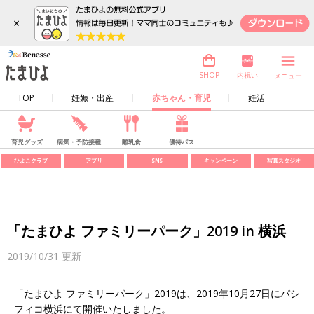
×
内祝い
SHOP
メニュー
TOP
妊娠・出産
赤ちゃん・育児
妊活
育児グッズ
病気・予防接種
離乳食
優待パス
ひよこクラブ
アプリ
SNS
キャンペーン
写真スタジオ
「たまひよ ファミリーパーク」2019 in 横浜
2019/10/31
更新
「たまひよ ファミリーパーク」2019は、2019年10月27日にパシ
フィコ横浜にて開催いたしました。