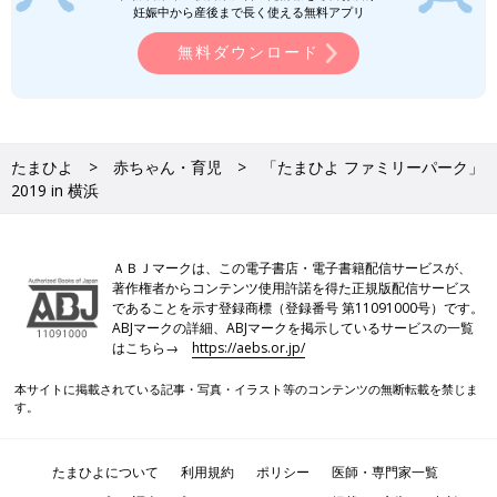
たまちゃんひよちゃん撮影会
妊娠中から産後まで長く使える無料アプリ
無料ダウンロード
たまちゃんとひよちゃんと一緒に、写真を撮りませんか？来場の
記念におすすめですよ。
※撮影にはご自身のカメラが必要です。
たまひよ
赤ちゃん・育児
「たまひよ ファミリーパーク」
2019 in 横浜
ＡＢＪマークは、この電子書店・電子書籍配信サービスが、
著作権者からコンテンツ使用許諾を得た正規版配信サービス
であることを示す登録商標（登録番号 第11091000号）です。
ABJマークの詳細、ABJマークを掲示しているサービスの一覧
はこちら→
https://aebs.or.jp/
本サイトに掲載されている記事・写真・イラスト等のコンテンツの無断転載を禁じま
す。
たまひよについて
利用規約
ポリシー
医師・専門家一覧