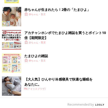
ク
赤ちゃんが生まれたら！2冊の「たまひよ」
赤ちゃん・育児
アカチャンホンポでたまひよ雑誌を買うとポイント10
ハロウィンスペシャル特典
倍【期間限定】
赤ちゃん・育児
ハロウィンの仮装をしてたまひよブースに来てくださった方には
プチギフトをプレゼント！
たまひよの雑誌
スタッフに合言葉を伝えてね♪
赤ちゃん・育児
【大人気】ひんやり冷感寝具で快適な睡眠を
あなたに。
PR(アイリスプラザ)
Recommended by