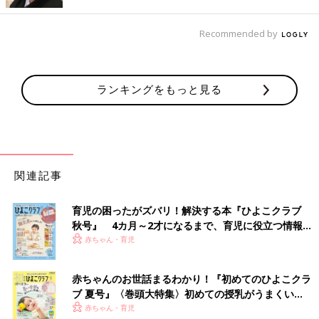
Recommended by
©2019 Pokémon/Nintendo/Creatures/GAME FREAK.
ランキングをもっと見る
メリーズ赤ちゃんスーパーはいはい競走
泣いたり笑ったり脱線したり。赤ちゃんのかわいい姿が満載の大
人気プログラム！ ぜひ参加してください。
※参加は抽選になります。
関連記事
育児の困ったがズバリ！解決する本『ひよこクラブ
秋号』 4カ月～2才になるまで、育児に役立つ情報が
いっぱい！
赤ちゃん・育児
赤ちゃんのお世話まるわかり！『初めてのひよこクラ
ブ 夏号』〈巻頭大特集〉初めての授乳がうまくい
く！ おっぱい・ミルクの基本と夏のトラブル 解決テ
赤ちゃん・育児