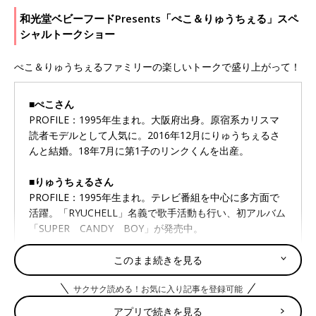
和光堂ベビーフードPresents「ぺこ＆りゅうちぇる」スペ
シャルトークショー
ぺこ＆りゅうちぇるファミリーの楽しいトークで盛り上がって！
■ぺこさん
PROFILE：1995年生まれ。大阪府出身。原宿系カリスマ
読者モデルとして人気に。2016年12月にりゅうちぇるさ
んと結婚。18年7月に第1子のリンクくんを出産。
■りゅうちぇるさん
PROFILE：1995年生まれ。テレビ番組を中心に多方面で
活躍。「RYUCHELL」名義で歌手活動も行い、初アルバム
「SUPER CANDY BOY」が発売中。
このまま続きを見る
しまじろうスペシャルダンスショー
サクサク読める！お気に入り記事を登録可能
「こどもちゃれんじ」でおなじみのしまじろうと仲間たちの楽し
アプリで続きを見る