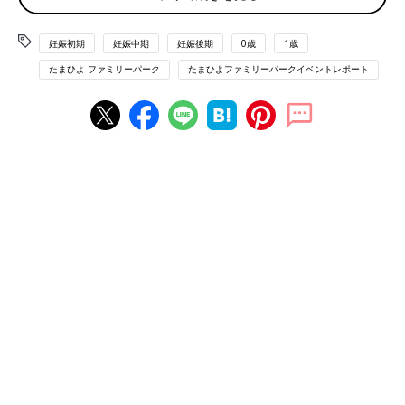
いショーです。一緒に歌ったり、踊ったりできるものばかり♪
しまじろうたちと一緒に盛り上がろう！
妊娠初期
妊娠中期
妊娠後期
0歳
1歳
※観覧席数に限りがございます。
たまひよ ファミリーパーク
たまひよファミリーパークイベントレポート