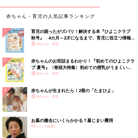
赤ちゃん・育児の人気記事ランキング
育児の困ったがズバリ！解決する本『ひよこクラブ
秋号』 4カ月～2才になるまで、育児に役立つ情報が
いっぱい！
赤ちゃん・育児
ピカチュウ＆ルンパッパ わくわく！モンポケステージ
赤ちゃんのお世話まるわかり！『初めてのひよこクラ
ブ 夏号』〈巻頭大特集〉初めての授乳がうまくい
く！ おっぱい・ミルクの基本と夏のトラブル 解決テ
赤ちゃん・育児
ク
赤ちゃんが生まれたら！2冊の「たまひよ」
赤ちゃん・育児
お墓の撤去にいくらかかる？墓じまい費用
PR(くらしの話題)