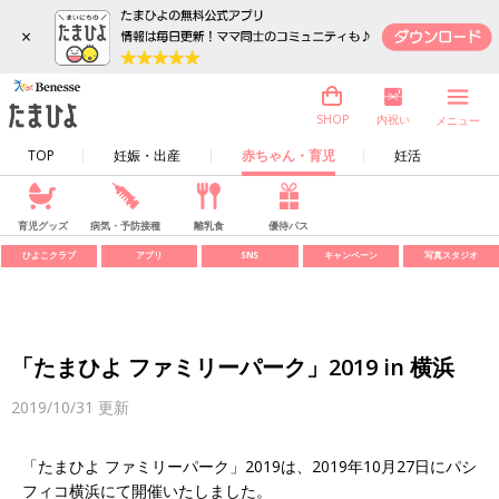
×
内祝い
SHOP
メニュー
TOP
妊娠・出産
赤ちゃん・育児
妊活
育児グッズ
病気・予防接種
離乳食
優待パス
ひよこクラブ
アプリ
SNS
キャンペーン
写真スタジオ
「たまひよ ファミリーパーク」2019 in 横浜
2019/10/31
更新
「たまひよ ファミリーパーク」2019は、2019年10月27日にパシ
フィコ横浜にて開催いたしました。