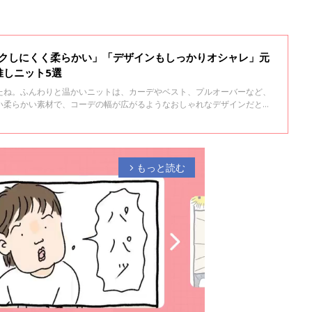
チクしにくく柔らかい」「デザインもしっかりオシャレ」元
推しニット5選
たね。ふんわりと温かいニットは、カーデやベスト、プルオーバーなど、
い柔らかい素材で、コーデの幅が広がるようなおしゃれなデザインだと嬉
アパレル店員ライターが、この秋冬激推しのニットと、おすすめの素材や
お伝えします♪
もっと読む
arrow_forward_ios