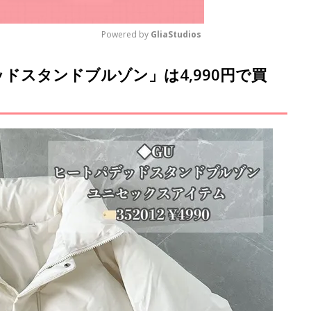
Powered by 
GliaStudios
ドスタンドブルゾン」は4,990円で買
M
u
t
e