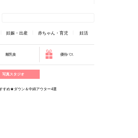
妊娠・出産
赤ちゃん・育児
妊活
離乳食
優待パス
写真スタジオ
おすすめ★ダウン＆中綿アウター4選