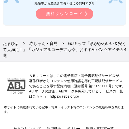
妊娠中から産後まで長く使える無料アプリ
無料ダウンロード
たまひよ
赤ちゃん・育児
GUキッズ「形がかわいい＆安く
て大満足！」「カジュアルコーデにも◎」おすすめパンツアイテム4
選
ＡＢＪマークは、この電子書店・電子書籍配信サービスが、
著作権者からコンテンツ使用許諾を得た正規版配信サービス
であることを示す登録商標（登録番号 第11091000号）です。
ABJマークの詳細、ABJマークを掲示しているサービスの一覧
はこちら→
https://aebs.or.jp/
本サイトに掲載されている記事・写真・イラスト等のコンテンツの無断転載を禁じま
す。
たまひよについて
利用規約
ポリシー
医師・専門家一覧