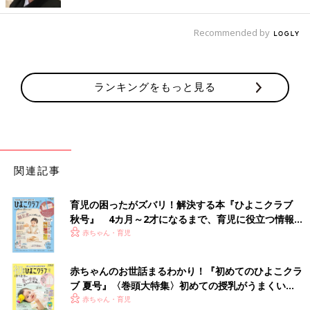
Recommended by
ランキングをもっと見る
出典：Instagramアカウント「mnc__mm12」
関連記事
こちらは「バレルレッグジーンズ」です。moekoさんはデニム
をよくはくそうで、お子さんとおそろいで着られて大満足の様子
♪ 形がかわいくお買い得価格なので、色違いでもう一本買おうか
育児の困ったがズバリ！解決する本『ひよこクラブ
と迷っているんだとか。ほどよいゆったり具合も良いですよね。
秋号』 4カ月～2才になるまで、育児に役立つ情報が
いっぱい！
赤ちゃん・育児
ふんわりシルエットのデニムで、おしゃれなカジュ
アルコーデ！
赤ちゃんのお世話まるわかり！『初めてのひよこクラ
ブ 夏号』〈巻頭大特集〉初めての授乳がうまくい
く！ おっぱい・ミルクの基本と夏のトラブル 解決テ
赤ちゃん・育児