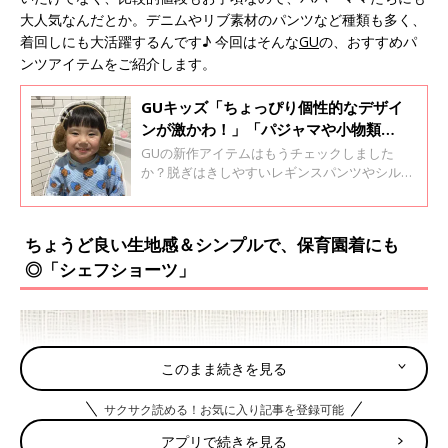
大人気なんだとか。デニムやリブ素材のパンツなど種類も多く、
着回しにも大活躍するんです♪ 今回はそんな
GU
の、おすすめパ
ンツアイテムをご紹介します。
GUキッズ「ちょっぴり個性的なデザイ
ンが激かわ！」「パジャマや小物類
も！」この冬大活躍★新作アイテム4選
GUの新作アイテムはもうチェックしました
か？脱ぎはきしやすいレギンスパンツやシルエ
ットがかっこいいデニムパンツ、ほかには無い
デザインのイヤーマフなど、ぜひともゲットし
てほしいものばかり！今回はそんなGUの、冬
ちょうど良い生地感＆シンプルで、保育園着にも
に大活躍する新作アイテムをご紹介します。
◎「シェフショーツ」
このまま続きを見る
サクサク読める！お気に入り記事を登録可能
アプリで続きを見る