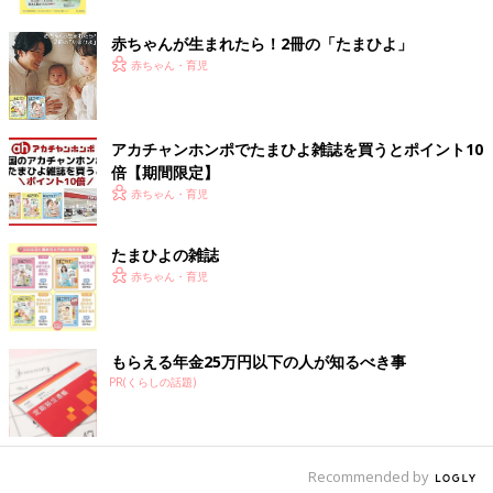
ク
赤ちゃんが生まれたら！2冊の「たまひよ」
赤ちゃん・育児
アカチャンホンポでたまひよ雑誌を買うとポイント10
倍【期間限定】
赤ちゃん・育児
たまひよの雑誌
赤ちゃん・育児
もらえる年金25万円以下の人が知るべき事
PR(くらしの話題)
出典：Instagramアカウント「t.wwwwwa」
towaさんは、こちらのデニムパンツを購入。ふんわりとしたシ
Recommended by