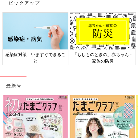
ピックアップ
感染症対策、いますぐできるこ
「もしものときの」赤ちゃん・
と
家族の防災
出典：Instagramアカウント「riharutomakuru」
riharutomakuruさんは、こちらのブラックデニムを購入。ワイド
な形がおしゃれですよね！すそ部分がきゅっとしぼられているの
で、ワイドタイプでも足さばきが良さそう♪ どんなトップスとも
最新号
相性バッチリですね。
GUキッズ「ちょっとしたお出かけでも
キマる！」「スウェット・ニット帽・ア
ウターも！」冬に大活躍★あったかアイ
GUから、冬にあると大活躍してくれる「あっ
テム4選
たかアイテム」が販売されています！ほどよい
厚みがうれしいスウェットやおしゃれコーデに
はかかせないニット帽、おしりまで隠れる長め