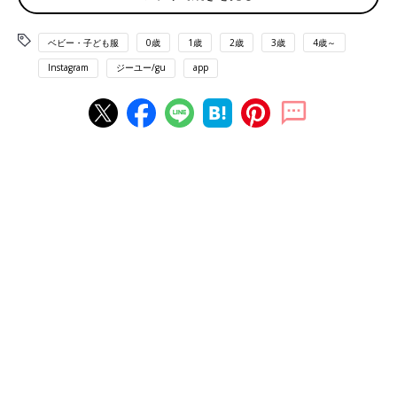
ベビー・子ども服
0歳
1歳
2歳
3歳
4歳～
Instagram
ジーユー/gu
app
出典：Instagramアカウント「kodomofuku_love」
soraさんは、シェフショーツを購入。ちょうど良い生地感＆シン
プルで、
保育園
着にもピッタリとのこと。ウエスト部分がゴムタ