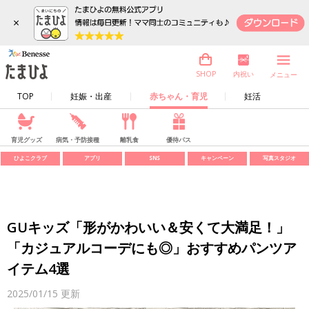
×
内祝い
SHOP
メニュー
TOP
妊娠・出産
赤ちゃん・育児
妊活
育児グッズ
病気・予防接種
離乳食
優待パス
ひよこクラブ
アプリ
SNS
キャンペーン
写真スタジオ
GUキッズ「形がかわいい＆安くて大満足！」
「カジュアルコーデにも◎」おすすめパンツア
イテム4選
2025/01/15
更新