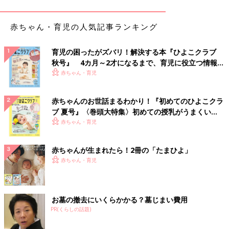
イプなので、これなら脱ぎはきもラクラク♪ 色違いで何枚あって
も使えそうですよね。
赤ちゃん・育児の人気記事ランキング
形がかわいい＆安くて大満足！「バレルレッグジー
育児の困ったがズバリ！解決する本『ひよこクラブ
ンズ」
秋号』 4カ月～2才になるまで、育児に役立つ情報が
いっぱい！
赤ちゃん・育児
赤ちゃんのお世話まるわかり！『初めてのひよこクラ
ブ 夏号』〈巻頭大特集〉初めての授乳がうまくい
く！ おっぱい・ミルクの基本と夏のトラブル 解決テ
赤ちゃん・育児
ク
赤ちゃんが生まれたら！2冊の「たまひよ」
赤ちゃん・育児
お墓の撤去にいくらかかる？墓じまい費用
PR(くらしの話題)