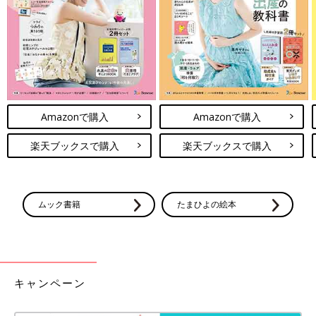
丈のアウターなど、どれも欲しくなるものばか
GUのパンツアイテムは、どれもオシャレでしたね！はき心地が
り♪ 今回はそんなGUの、冬のおすすめアイテ
良いものばかりなので、お子さんたちも気持ちよくはいてくれそ
ムをご紹介します。
う♪ シンプルな形が多いので着回しにも◎。気になる商品があれ
ば、ぜひチェックしてみてください。
(文・水川ちさ)
●記事内容でご紹介している投稿、リンク先は、削除される場合
があります。あらかじめご了承ください。
Amazonで購入
Amazonで購入
●記事の内容は2024年12月の情報で、現在と異なる場合がありま
す。
楽天ブックスで購入
楽天ブックスで購入
GUキッズ「ゆったり具合がちょうどイ
イ！」「毎年買うほどお気に入り♪」冬
ムック書籍
たまひよの絵本
のお出かけにおすすめ★おしゃれアイテ
GUの冬アイテムはもうチェックしましたか？
ム5選
冬の公園遊びにも最適なゆったりパンツや、お
出かけしたくなるほど可愛いファーのついたセ
ットアップなど、見た目もおしゃれ！今回はそ
んなGUの、冬のお出かけにおすすめな冬アイ
テムをご紹介します。
GUキッズ「1,000円以下で買える！」
キャンペーン
「秋冬コーデのポイントに！」コスパ最
強★おすすめアイテム5選
秋冬コーデが楽しい時期になりましたね♪ 長袖