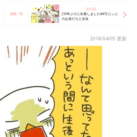
次の話
連載一覧
[10年ぶりに出産しました#47] にぃに
のお友だちと次女
2018/04/05
更新