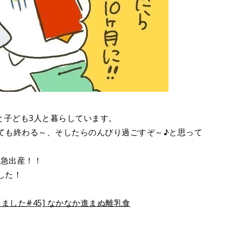
と子ども3人と暮らしています。
ても終わる～、そしたらのんびり過ごすぞ～♪と思って
緊急出産！！
した！
しました#45] なかなか進まぬ離乳食