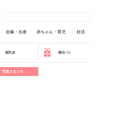
妊娠・出産
赤ちゃん・育児
妊活
離乳食
優待パス
写真スタジオ