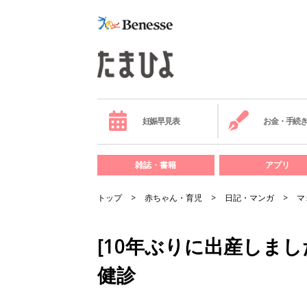
妊娠早見表
お金・手続
雑誌・書籍
アプリ
トップ
赤ちゃん・育児
日記・マンガ
マ
[10年ぶりに出産しまし
健診