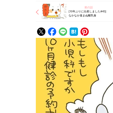
前の話
[10年ぶりに出産しました#45]
なかなか進まぬ離乳食