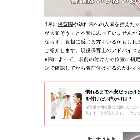
4月に
保育園
や幼稚園への入園を控えた
が大変そう」と不安に思っていませんか
ならず、負担に感じる方もいるかもしれ
ご紹介します。現役保育士のアドバイス
●園によって、名前の付け方や位置に指
ンで確認してから名前付けするのがおす
慣れるまで不安だったけど
を付けたい声かけは？
保育園や幼稚園に入園したばか
見することがあります。「たま
育士・幼稚園教諭の資格を持ち