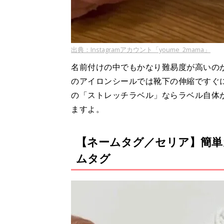
出典：Instagramアカウント「youme_2mama」
名前付けの中でもかなり難易度が高いの
のアイロンシールでは靴下の伸縮ですぐ
の「ストレッチラベル」ならラベル自体
ますよ。
【ネームタグ／セリア】簡単
ムタグ