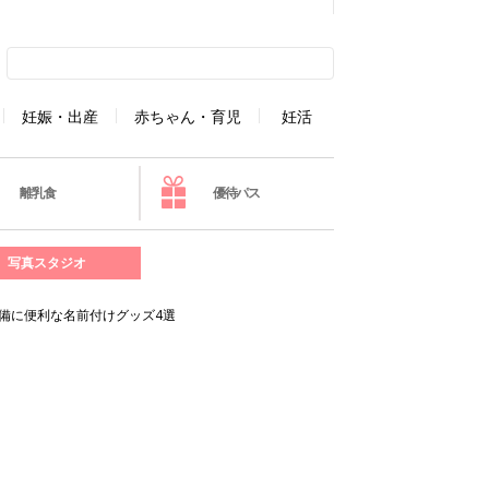
妊娠・出産
赤ちゃん・育児
妊活
離乳食
優待パス
写真スタジオ
準備に便利な名前付けグッズ4選