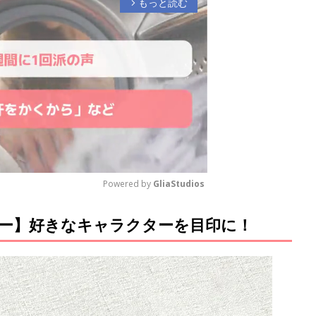
もっと読む
arrow_forward_ios
Powered by 
GliaStudios
ー】好きなキャラクターを目印に！
M
u
t
e