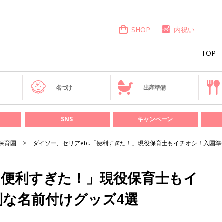
SHOP
内祝い
TOP
き
名づけ
出産準備
SNS
キャンペーン
保育園
ダイソー、セリアetc.「便利すぎた！」現役保育士もイチオシ！入園
.「便利すぎた！」現役保育士もイ
利な名前付けグッズ4選