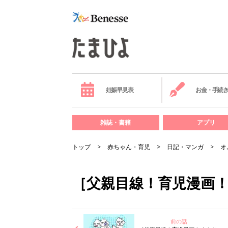
妊娠早見表
お金・手続
雑誌・書籍
アプリ
トップ
赤ちゃん・育児
日記・マンガ
オ
［父親目線！育児漫画
前の話