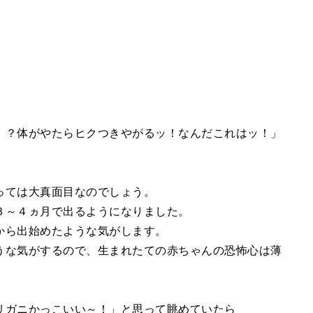
！？体がやたらヒクつきやがるッ！なんだこれはッ！」
っては大真面目なのでしょう。
３～４ヵ月で出るようになりました。
から出始めたような気がします。
うな気がするので、生まれたての赤ちゃんの恐怖心は薄
リガニかっこいい～！」と思って眺めていたら