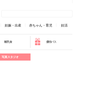
妊娠・出産
赤ちゃん・育児
妊活
離乳食
優待パス
写真スタジオ