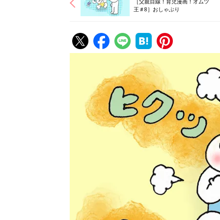
［父親目線！育児漫画！オムツ
王＃8］おしゃぶり