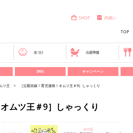
SHOP
内祝い
TOP
き
名づけ
出産準備
SNS
キャンペーン
ムツ王
［父親目線！育児漫画！オムツ王＃9］しゃっくり
！オムツ王＃9］しゃっくり
次の話