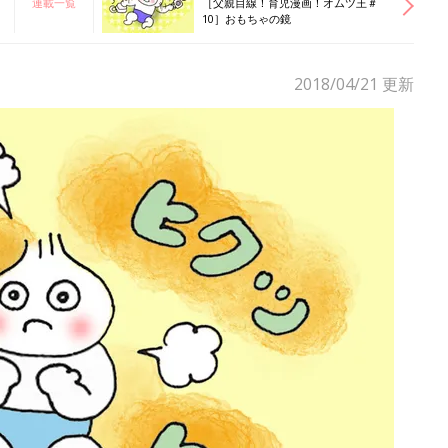
連載一覧
［父親目線！育児漫画！オムツ王＃
10］おもちゃの鏡
2018/04/21
更新