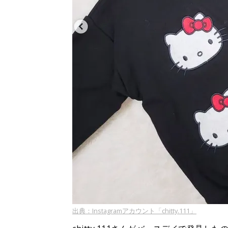
出典：Instagramアカウント「chitty.111」