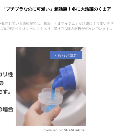
」「プチプラなのに可愛い」超話題！冬に大活躍のくまア
を販売している西松屋では、最近「くまアイテム」が話題に！可愛いデザ
なのに実用性やオシャレさもあり、SNSでも購入報告が相次いでいます。
で、冬に活躍するアイテムをご紹介します♪
もっと読む
arrow_forward_ios
Powered by 
GliaStudios