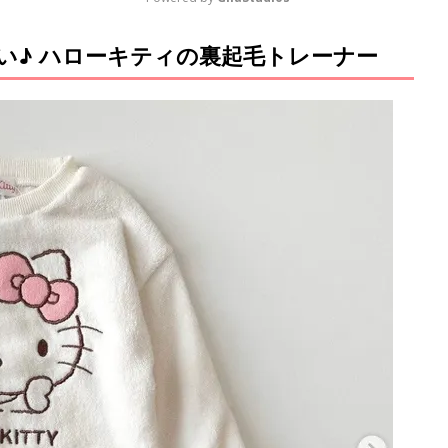
い♪ ハローキティの裏起毛トレーナー
M
u
t
e