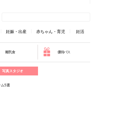
妊娠・出産
赤ちゃん・育児
妊活
離乳食
優待パス
写真スタジオ
ム5選