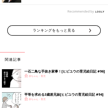
に見えます。
お兄ちゃんも動物好きで、小さいころは動物に話しかけていたけ
Recommended by
れど、もうそんな姿はほとんど見なくなったかも。
そう思うとムスメと動物とのコミュニケーションがとっても貴重
なように思えます。
ランキングをもっと見る
ずっと見ていたいなぁ。
次回もお楽しみに♪
・
[ヒビユウの育児絵日記]の記事一覧
・
たまひよONLINE連載中の育児マンガ一覧はこちら
関連記事
[ヒビユウ]
５歳息子と２歳娘のママ。現在は専業主婦。
一石二鳥な手抜き家事！[ヒビユウの育児絵日記 #96]
子ども２人と夫との日々を絵日記にしてインスタグラム
赤ちゃん・育児
(
@hibi_yuu
)
にて公開中。
■ブログ
hibi家です。ヒビユウの育児絵日記
平等を求める3歳差兄妹[ヒビユウの育児絵日記 #94]
■書籍
赤ちゃん・育児
『hibi家のムスコとムスメ』
『hibi家のムスコとムスメ 妹よ、兄ちゃんについてこい編』
発