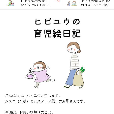
[ヒビユウの育児絵日
一覧
[ヒビユウの育児絵日記
記 #15] オレたち家出
#17] 母、ムスコに翻弄
するから！
される。
こんにちは、ヒビユウと申します。
ムスコ（５歳）とムスメ（
２歳
）のお母さんです。
今回は、お買い物帰りのこと。