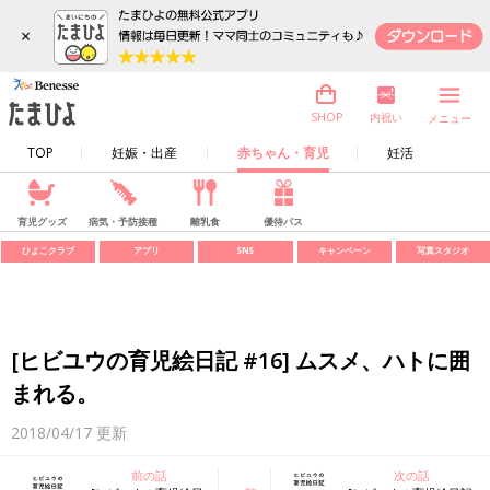
×
内祝い
SHOP
メニュー
TOP
妊娠・出産
赤ちゃん・育児
妊活
育児グッズ
病気・予防接種
離乳食
優待パス
ひよこクラブ
アプリ
SNS
キャンペーン
写真スタジオ
[ヒビユウの育児絵日記 #16] ムスメ、ハトに囲
まれる。
2018/04/17
更新
前の話
次の話