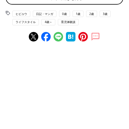
ヒビユウ
日記・マンガ
0歳
1歳
2歳
3歳
ライフスタイル
4歳～
育児体験談