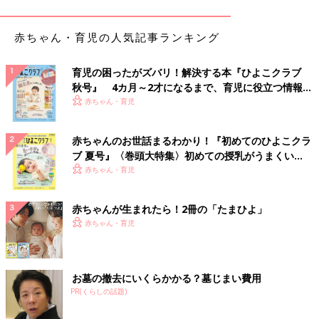
赤ちゃん・育児の人気記事ランキング
育児の困ったがズバリ！解決する本『ひよこクラブ
秋号』 4カ月～2才になるまで、育児に役立つ情報が
いっぱい！
赤ちゃん・育児
赤ちゃんのお世話まるわかり！『初めてのひよこクラ
ブ 夏号』〈巻頭大特集〉初めての授乳がうまくい
く！ おっぱい・ミルクの基本と夏のトラブル 解決テ
赤ちゃん・育児
ハトにスーパーに行くよう、真剣に言っていました。笑
ク
赤ちゃんが生まれたら！2冊の「たまひよ」
小さい子が動物に話しかけている様子ってホッコリしますよね。
赤ちゃん・育児
ムスメはよく、お向かいさんちのネコちゃんにも
「今からおでかけしてくるねー、バイバーイ！」
「こんにちは！ネコちゃん、どこ行くの？」
お墓の撤去にいくらかかる？墓じまい費用
などと話しかけています。
PR(くらしの話題)
ネコちゃんも時々返事をくれるので、会話が成り立っているよう