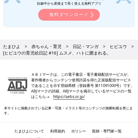
妊娠中から産後まで長く使える無料アプリ
無料ダウンロード
たまひよ
赤ちゃん・育児
日記・マンガ
ヒビユウ
[ヒビユウの育児絵日記 #16] ムスメ、ハトに囲まれる。
ＡＢＪマークは、この電子書店・電子書籍配信サービスが、
著作権者からコンテンツ使用許諾を得た正規版配信サービス
であることを示す登録商標（登録番号 第11091000号）です。
ABJマークの詳細、ABJマークを掲示しているサービスの一覧
はこちら→
https://aebs.or.jp/
本サイトに掲載されている記事・写真・イラスト等のコンテンツの無断転載を禁じま
す。
たまひよについて
利用規約
ポリシー
医師・専門家一覧