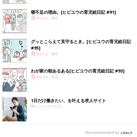
売中。
寝不足の理由。[ヒビユウの育児絵日記 #91]
赤ちゃん・育児
前の話
次の話
[ヒビユウの育児絵日
一覧
[ヒビユウの育児絵日記
記 #15] オレたち家出
#17] 母、ムスコに翻弄
するから！
される。
グッとこらえて見守るとき。[ヒビユウの育児絵日記
#95]
赤ちゃん・育児
わが家の朝あるある[ヒビユウの育児絵日記 #93]
赤ちゃん・育児
1日だけ働きたい、を叶える求人サイト
PR(ショットワークス)
Recommended by