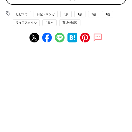
ヒビユウ
日記・マンガ
0歳
1歳
2歳
3歳
ライフスタイル
4歳～
育児体験談