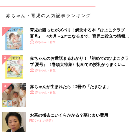
赤ちゃん・育児の人気記事ランキング
育児の困ったがズバリ！解決する本『ひよこクラブ
夏号』 4カ月～2才になるまで、育児に役立つ情報が
いっぱい！
赤ちゃん・育児
赤ちゃんのお世話まるわかり！『初めてのひよこクラ
ブ 夏号』〈巻頭大特集〉初めての授乳がうまくい
く！ おっぱい・ミルクの基本と夏のトラブル 解決テ
赤ちゃん・育児
いちいち期待してしまう私。
ク
赤ちゃんが生まれたら！2冊の「たまひよ」
「うちの子天才かも！
赤ちゃん・育児
きっと将来は◯◯ね！！
今から◯◯教室に通わせた方がいいかしら！？」
…な～んて、みなさんも妄想を繰り広げちゃうことないですか？
お墓の撤去にいくらかかる？墓じまい費用
PR(くらしの話題)
思い返せばムスコが生まれてから、ことごとく妄想を暴走させて