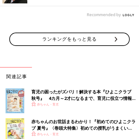
きました。
ハイハイ・立っちが早かったので、将来陸上選手として活躍する
姿を思い描いたり、お風呂やシャワーを嫌がることが無かったの
Recommended by
で「将来は水泳選手ね！！」と思ったり…数えきれないほどの夢
を見せてもらっています。笑
ランキングをもっと見る
一方で、２歳のムスメに関してはなぜか現実的。
もちろんムスメが色々なことに取り組む姿や日々の成長はムスコ
同様嬉しいものですが、「将来はもしや…！？」とは考えたこと
は無く…。同性だからそうなのか？ それともムスコが長子だから
いろいろ気になってしまうのか…？ 何にせよムスコに変なプレッ
シャーを与えてしまわぬよう気をつけようと思います。笑
関連記事
次回もお楽しみに♪
育児の困ったがズバリ！解決する本『ひよこクラブ
・
[ヒビユウの育児絵日記]の記事一覧
秋号』 4カ月～2才になるまで、育児に役立つ情報が
・
たまひよONLINE連載中の育児マンガ一覧はこちら
いっぱい！
赤ちゃん・育児
[ヒビユウ]
赤ちゃんのお世話まるわかり！『初めてのひよこクラ
5才息子と2才娘のママ。現在は専業主婦。
ブ 夏号』〈巻頭大特集〉初めての授乳がうまくい
子ども２人と夫との日々を絵日記にしてインスタグラム
く！ おっぱい・ミルクの基本と夏のトラブル 解決テ
赤ちゃん・育児
(
@hibi_yuu
)