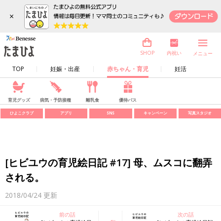
×
内祝い
SHOP
メニュー
TOP
妊娠・出産
赤ちゃん・育児
妊活
育児グッズ
病気・予防接種
離乳食
優待パス
ひよこクラブ
アプリ
SNS
キャンペーン
写真スタジオ
[ヒビユウの育児絵日記 #17] 母、ムスコに翻弄
される。
2018/04/24
更新
前の話
次の話