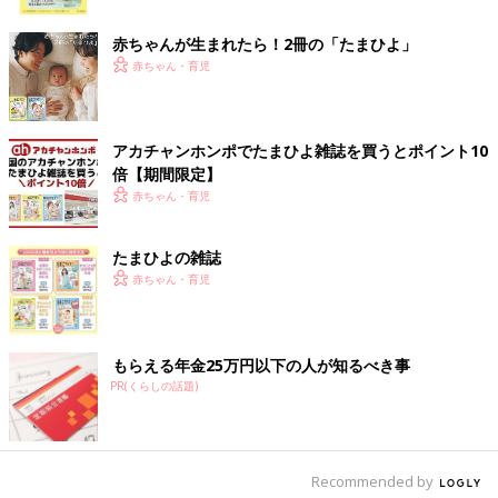
ク
にて公開中。
■ブログ
hibi家です。ヒビユウの育児絵日記
赤ちゃんが生まれたら！2冊の「たまひよ」
■書籍
赤ちゃん・育児
『hibi家のムスコとムスメ』
『hibi家のムスコとムスメ 妹よ、兄ちゃんについてこい編』
発
売中。
アカチャンホンポでたまひよ雑誌を買うとポイント10
倍【期間限定】
前の話
次の話
赤ちゃん・育児
[ヒビユウの育児絵日
一覧
[ヒビユウの育児絵日記
記 #16] ムスメ、ハト
#18] 自己主張するムス
に囲まれる。
メ。
たまひよの雑誌
赤ちゃん・育児
もらえる年金25万円以下の人が知るべき事
PR(くらしの話題)
Recommended by