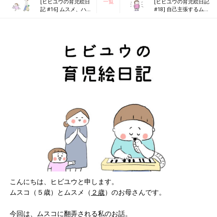
[ヒビユウの育児絵日
一覧
[ヒビユウの育児絵日記
記 #16] ムスメ、ハト
#18] 自己主張するムス
に囲まれる。
メ。
こんにちは、ヒビユウと申します。
ムスコ（５歳）とムスメ（
２歳
）のお母さんです。
今回は、ムスコに翻弄される私のお話。