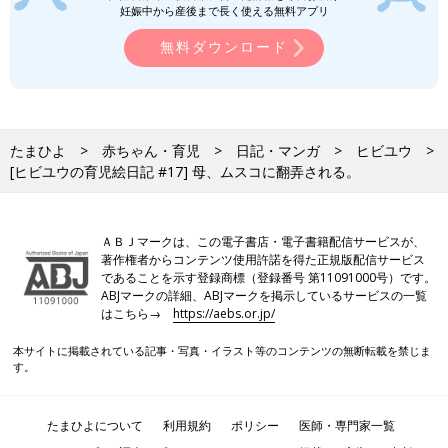
妊娠中から産後まで長く使える無料アプリ
無料ダウンロード
たまひよ
赤ちゃん・育児
日記・マンガ
ヒビユウ
[ヒビユウの育児絵日記 #17] 母、ムスコに翻弄される。
ＡＢＪマークは、この電子書店・電子書籍配信サービスが、
著作権者からコンテンツ使用許諾を得た正規版配信サービス
であることを示す登録商標（登録番号 第11091000号）です。
ABJマークの詳細、ABJマークを掲示しているサービスの一覧
はこちら→
https://aebs.or.jp/
本サイトに掲載されている記事・写真・イラスト等のコンテンツの無断転載を禁じま
す。
たまひよについて
利用規約
ポリシー
医師・専門家一覧