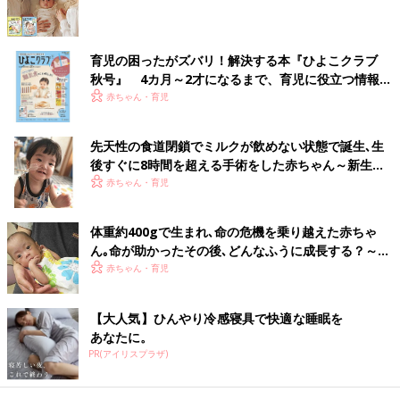
スからの解放されるだけでなく、育児が相当ラクになることでし
ょう。そして、「飲みすぎの泣き」もあるということを頭に入れ
て赤ちゃんのお世話に向き合ってみましょう。（取材・文：ひよ
こクラブ編集部）
育児の困ったがズバリ！解決する本『ひよこクラブ
秋号』 4カ月～2才になるまで、育児に役立つ情報が
いっぱい！
赤ちゃん・育児
お話：橋本武夫先生（社会福祉法人若楠・若楠児童発達支援セン
ター長）
先天性の食道閉鎖でミルクが飲めない状態で誕生､生
後すぐに8時間を超える手術をした赤ちゃん～新生児
※この記事は「たまひよONLINE」で過去に公開されたもので
医療の現場から～【新生児科医･豊島勝昭】
赤ちゃん・育児
す。
●記事の内容は記事執筆当時の情報であり、現在と異なる場合が
体重約400gで生まれ､命の危機を乗り越えた赤ちゃ
あります。
ん｡命が助かったその後､どんなふうに成長する？～新
生児医療の現場から～【新生児科医・豊島勝昭】
赤ちゃん・育児
【大人気】ひんやり冷感寝具で快適な睡眠を
あなたに。
PR(アイリスプラザ)