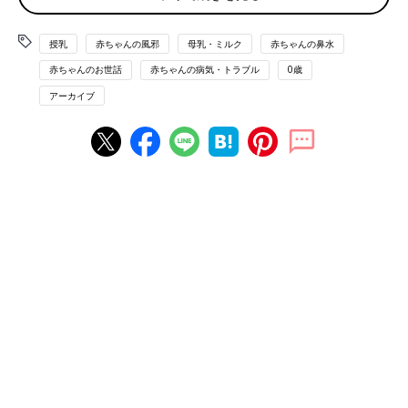
いんしょうこうぐん）」を起こしてしまうのです。
授乳
赤ちゃんの風邪
母乳・ミルク
赤ちゃんの鼻水
「母乳だけの育児でも、頻回授乳や泣いたらおっぱい、という指
導のもとで、母乳分泌が異常に増えて、逆に飲みすぎによる問題
赤ちゃんのお世話
赤ちゃんの病気・トラブル
0歳
が増えているよう」と、橋本先生は言います。
アーカイブ
赤ちゃんの胃は大人の胃のようにくびれがなく、ま
っすぐなのが特徴
どうして、飲み過ぎが鼻詰まりの症状を起こすのでしょうか？
赤ちゃんの胃は大人の胃と違ってくびれがなくまっすぐなのが特
徴です。そして胃の入り口にある噴門という部分の筋肉が未熟な
ので、ちょっとした動きで母乳やミルクをはき戻ししやすいので
す。小さい胃に容量以上の母乳やミルクが入ってきた場合、口に
戻って少量が口からタラ～っとたれる「いつ乳」という状態にな
り、口からだけでなく鼻から出ることもあるので、繰り返すと鼻
詰まりやゼロゼロにつながるのです。
「すなわち飲みすぎると、飲みすぎた母乳やミルクを口から少し
ずつあふれ出す“いつ乳”に始まり、鼻閉、ゼロゼロ、よくいきん