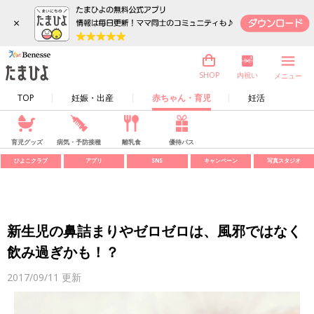
×
内祝い
SHOP
メニュー
TOP
妊娠・出産
赤ちゃん・育児
妊活
育児グッズ
病気・予防接種
離乳食
優待パス
ひよこクラブ
アプリ
SNS
キャンペーン
写真スタジオ
新生児の鼻詰まりやゼロゼロは、風邪ではなく
飲み過ぎかも！？
2017/09/11
更新