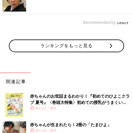
生後1カ月前後の赤ちゃんは、1日30～40gの体重増加が標準です
が、1日平均50g以上の体重増加をしていて、鼻詰まりやゼロゼ
Recommended by
ロが見られたら、「飲みすぎ」を疑ってみてもいいかもしれませ
ん。
ランキングをもっと見る
1カ月健診やそのほかの受診などで症状を伝え「過飲症候群」と
言われたら、「泣いたらすぐ授乳」ではなく、抱っこしてあやし
てあげたり、授乳以外の気分転換をしてみましょう。満腹中枢の
発達は生後2～3カ月ごろと言われていて、それまでは授乳をすれ
ば吐いてでも飲み続けます。「もうおなかいっぱいだよ」と言え
ない赤ちゃんなので、様子をみながら対応してあげましょう。
関連記事
初めての育児をしているママたちにとって、「おなかがすいての
赤ちゃんのお世話まるわかり！『初めてのひよこクラ
泣き」「かまってほしいの泣き」「おしりが汚れての泣き」「暑
ブ 夏号』〈巻頭大特集〉初めての授乳がうまくい
い、寒いでの泣き」が見分けられるようになるには、少し時間が
く！ おっぱい・ミルクの基本と夏のトラブル 解決テ
赤ちゃん・育児
かかるかもしれません。泣いたら抱っこしたり授乳したりを続け
ク
ながら、赤ちゃんの「泣き」の理由が少しずつわかるようになっ
赤ちゃんが生まれたら！2冊の「たまひよ」
ていくといいですね。それがわかるようになれば、泣きのストレ
赤ちゃん・育児