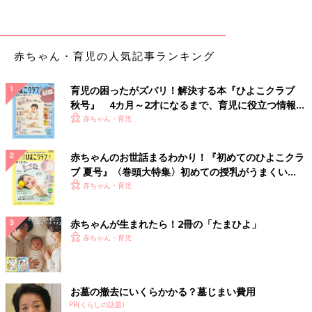
だりという症状が出てきます。そこで受診をすると多くは風邪と
診断されて風邪薬が処方されることがありますが、過飲症候群の
場合、薬では症状が改善しません」と、橋本先生。
赤ちゃん・育児の人気記事ランキング
「おなかがパンパンになって、うんちを出したいからいきみ、そ
れが数日から数週間続くとおなかがますます膨満し、呼吸も苦し
いので反り返るように泣くようになります。またうんちは便秘気
育児の困ったがズバリ！解決する本『ひよこクラブ
味のこともありますが、少量の水分が多いジュルジュルのうんち
秋号』 4カ月～2才になるまで、育児に役立つ情報が
を頻回に出すこともあり、肛門まわりのかぶれ（肛囲皮膚炎）も
いっぱい！
赤ちゃん・育児
起こしやすいです」とのこと。
大人だって食べ過ぎたら何かしら体調が悪くなりますが、赤ちゃ
赤ちゃんのお世話まるわかり！『初めてのひよこクラ
んも同じです。
ブ 夏号』〈巻頭大特集〉初めての授乳がうまくい
く！ おっぱい・ミルクの基本と夏のトラブル 解決テ
赤ちゃん・育児
「おなかがパンパンだったりおへそが突出（いわゆる出べそ）し
ク
ていたり、赤ちゃんが苦しそうにしていたら、風邪ではなく飲み
赤ちゃんが生まれたら！2冊の「たまひよ」
過ぎを疑ってみましょう。よく飲んでますね！ではなく、この赤
赤ちゃん・育児
ちゃんのつらそうな症状のことをもっと知ってほしい…」と、橋
本先生は力説します。
満腹中枢が発達する生後２～３カ月ごろまでは気を
お墓の撤去にいくらかかる？墓じまい費用
つけて
PR(くらしの話題)