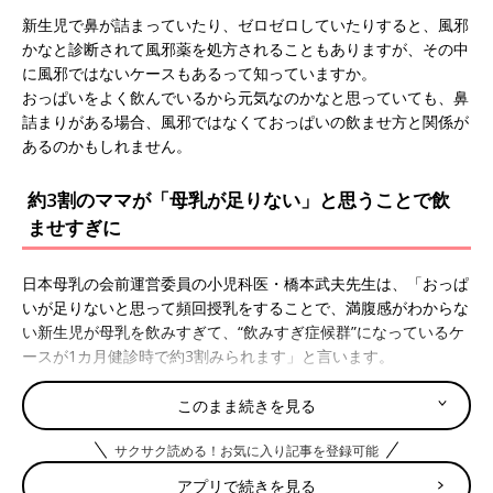
新生児で鼻が詰まっていたり、ゼロゼロしていたりすると、風邪
かなと診断されて風邪薬を処方されることもありますが、その中
に風邪ではないケースもあるって知っていますか。
おっぱいをよく飲んでいるから元気なのかなと思っていても、鼻
詰まりがある場合、風邪ではなくておっぱいの飲ませ方と関係が
あるのかもしれません。
約3割のママが「母乳が足りない」と思うことで飲
ませすぎに
日本母乳の会前運営委員の小児科医・橋本武夫先生は、「おっぱ
いが足りないと思って頻回授乳をすることで、満腹感がわからな
い新生児が母乳を飲みすぎて、“飲みすぎ症候群”になっているケ
ースが1カ月健診時で約3割みられます」と言います。
以前はミルク授乳の赤ちゃんによくみられていたとのことです
このまま続きを見る
が、最近では母乳育児の赤ちゃんが、授乳後に赤ちゃんが泣くと
サクサク読める！お気に入り記事を登録可能
「おっぱいが足りないのでは？」という不安からママがミルクを
追加してしまうことなどから、飲み過ぎの状態「過飲症候群（か
アプリで続きを見る