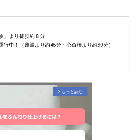
駅」より徒歩約８分
行中！（難波より約45分・心斎橋より約30分）
もっと読む
arrow_forward_ios