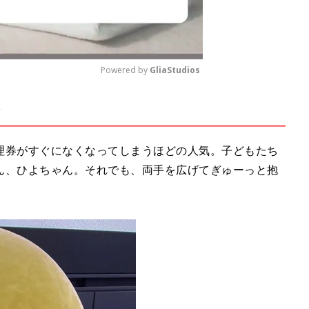
Powered by 
GliaStudios
M
u
t
理券がすぐになくなってしまうほどの人気。子どもたち
e
ん、ひよちゃん。それでも、両手を広げてぎゅーっと抱