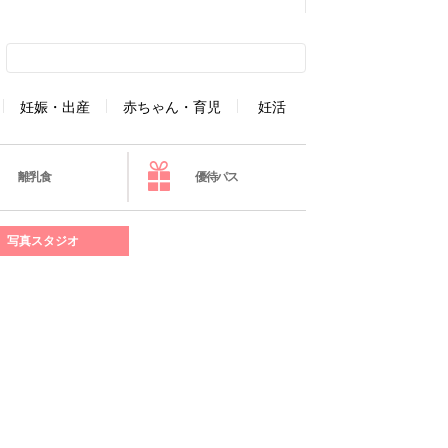
妊娠・出産
赤ちゃん・育児
妊活
離乳食
優待パス
写真スタジオ