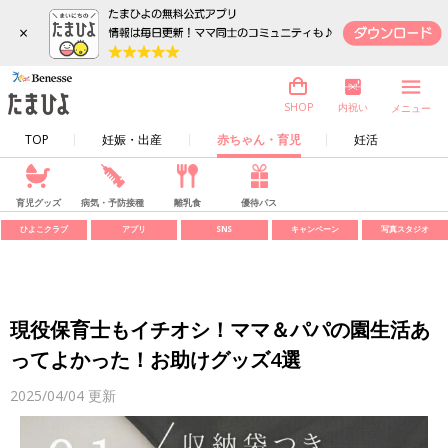
×
内祝い
SHOP
メニュー
TOP
妊娠・出産
赤ちゃん・育児
妊活
育児グッズ
病気・予防接種
離乳食
優待パス
ひよこクラブ
アプリ
SNS
キャンペーン
写真スタジオ
現役保育士もイチオシ！ママ＆パパの園生活あ
ってよかった！お助けグッズ4選
2025/04/04
更新