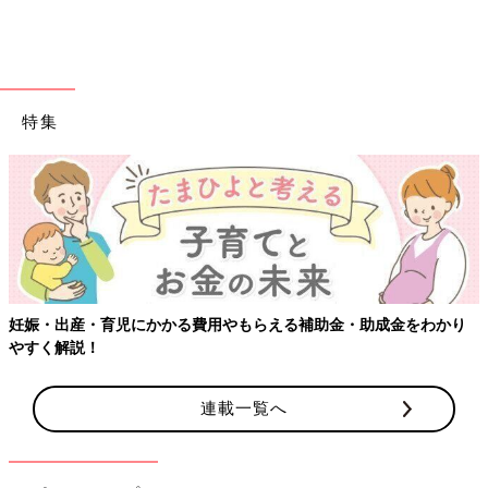
自分はかぶっていないという方も。子どもを守るためには、まず
大人の安全を確保しなくてはなりません。まいちさんは、手持ち
の帽子にセットするだけでヘルメットになる「インナーヘルメッ
ト」を愛用しているそう。デザイン的にヘルメットを敬遠してい
た方も取り入れやすいですね。へルメットを嫌がる子どもも、お
特集
気に入りの帽子にセットすれば納得してかぶれるようになるかも
しれませんね！
【電動爪やすり】毎週必須の爪切りもノーストレ
ス！
妊娠・出産・育児にかかる費用やもらえる補助金・助成金をわかり
やすく解説！
連載一覧へ