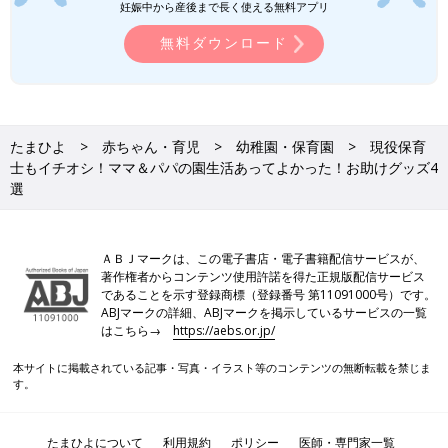
妊娠中から産後まで長く使える無料アプリ
の先小学校以降も必要になる携帯スリッパもチェックしておきま
しょう！「外靴は袋に入れて持ち歩いてください」と言われるこ
無料ダウンロード
とも。ななこさんが愛用している収納袋付きの携帯スリッパな
ら、スマートに外靴を持ち運べるだけでなく袋を忘れる心配もな
くて安心です！
たまひよ
赤ちゃん・育児
幼稚園・保育園
現役保育
急病、仕事との両立、お迎え、入園を控
士もイチオシ！ママ＆パパの園生活あってよかった！お助けグッズ4
えて不安…。保育園・幼稚園入園のため
選
の事前準備４
保育園・幼稚園の入園前は、子どもの健康や仕
事との両立など不安がいっぱい。そこで「たま
ひよ」アプリユーザーに心配事を聞くととも
に、子育てアドバイザーの高祖常子さんに入園
ＡＢＪマークは、この電子書店・電子書籍配信サービスが、
前の不安を解消するためにできることについて
著作権者からコンテンツ使用許諾を得た正規版配信サービス
便利グッズの力を借りながらスムーズに暮らせる工
教えてもらいました。
であることを示す登録商標（登録番号 第11091000号）です。
夫を！
ABJマークの詳細、ABJマークを掲示しているサービスの一覧
はこちら→
https://aebs.or.jp/
毎日の送迎に行事にと忙しい日々のなかで、思うようにすすまな
本サイトに掲載されている記事・写真・イラスト等のコンテンツの無断転載を禁じま
す。
いことやうっかり忘れてしまうこともたくさんあると思います。
特に新年度は、大人も子どももばたついて余裕がなくなりがち。
そんな時こそ便利グッズの力を借りて、ゆとりを持って暮らせる
たまひよについて
利用規約
ポリシー
医師・専門家一覧