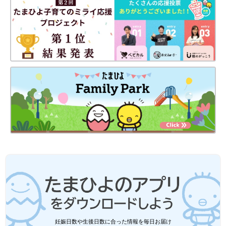
出典：Instagramアカウント「nanako_mum」
妊娠日数や生後日数に合った情報を毎日お届け
園の行事等で保護者も上履きを持参することがありますよね。こ