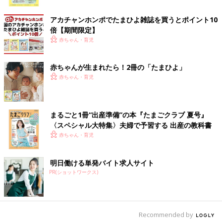
ク
アカチャンホンポでたまひよ雑誌を買うとポイント10
倍【期間限定】
赤ちゃん・育児
赤ちゃんが生まれたら！2冊の「たまひよ」
赤ちゃん・育児
まるごと1冊“出産準備”の本『たまごクラブ 夏号』
〈スペシャル大特集〉夫婦で予習する 出産の教科書
赤ちゃん・育児
明日働ける単発バイト求人サイト
PR(ショットワークス)
出典：Instagramアカウント「maichimom」
2023年に、大人も含め自転車に乗る際にはヘルメットの着用が
努力義務化されています。子どもにはヘルメットをかぶせるけど
Recommended by