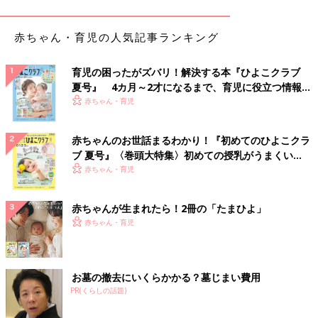
赤ちゃん・育児の人気記事ランキング
育児の困ったがズバリ！解決する本『ひよこクラブ
夏号』 4カ月～2才になるまで、育児に役立つ情報が
いっぱい！
赤ちゃん・育児
赤ちゃんのお世話まるわかり！『初めてのひよこクラ
ブ 夏号』〈巻頭大特集〉初めての授乳がうまくい
く！ おっぱい・ミルクの基本と夏のトラブル 解決テ
赤ちゃん・育児
出典：Instagramアカウント「kuu_mama_ikuji」
ク
歩き始めの子やイヤイヤ期で靴をはきたくない子との外出など
赤ちゃんが生まれたら！2冊の「たまひよ」
で、子どもを抱っこして荷物を持って靴も持つのは思いのほか大
赤ちゃん・育児
変です。だからと言って靴をカバンに入れるのも嫌ですよね。そ
んな時に便利なのが、カバンに付けられる「シューズストラッ
プ」です。くうさんのようにゴムの輪に靴底をあわせて通せば、
汚れることなく持ち運ぶことができますよ。お出かけの際にある
お墓の撤去にいくらかかる？墓じまい費用
と便利なので、普段からカバンに付けておくのがおすすめ！
PR(くらしの話題)