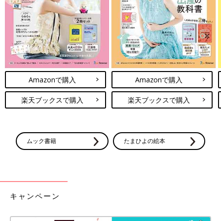
出典：Instagramアカウント「natsu33_mom」
トラブルやケガ防止のために、園によっては毎週末に爪を切るよ
うにと言われることも。子どもの爪は大人よりも薄く鋭いため、
Amazonで購入
Amazonで購入
子ども同士や自分で皮膚を傷つけてしまうこともよくあります。
そこで大事なのが爪切りですが、嫌がる子も多いですよね。そこ
楽天ブックスで購入
楽天ブックスで購入
でなつさんは「電動爪やすり」を購入したそう。さっとあてるだ
けできれいに整えることができて、切りすぎる心配もありませ
ん。音も静かだから、寝ている間に済ませることもできて便利で
ムック書籍
たまひよの絵本
すね！
【携帯スリッパ】収納袋付きが絶対おすすめ！
キャンペーン