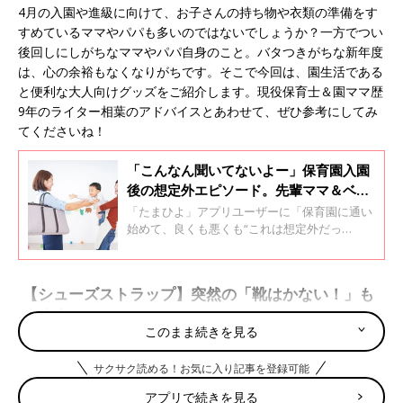
4月の入園や進級に向けて、お子さんの持ち物や衣類の準備をす
すめているママやパパも多いのではないでしょうか？一方でつい
後回しにしがちなママやパパ自身のこと。バタつきがちな新年度
は、心の余裕もなくなりがちです。そこで今回は、園生活である
と便利な大人向けグッズをご紹介します。現役保育士＆園ママ歴
9年のライター相葉のアドバイスとあわせて、ぜひ参考にしてみ
てくださいね！
「こんなん聞いてないよー」保育園入園
後の想定外エピソード。先輩ママ＆ベテ
ラン助産師からの金言アドバイスも！
「たまひよ」アプリユーザーに「保育園に通い
始めて、良くも悪くも“これは想定外だっ
た！”という経験はありますか？」と、質問。
約40％が「ある」と、回答しました。困ったエ
ピソードとともに、新年度に職場復帰を目指す
【シューズストラップ】突然の「靴はかない！」も
ママへ、先輩ママからのエールをお届けしま
大丈夫！
す。さらに「保育園困った」エピソードである
このまま続きを見る
あるの「下ネタ連発」幼児対策をベテラン助産
師の濵脇文子先生から。ナイスなアドバイスも
ありますよ！
サクサク読める！お気に入り記事を登録可能
アプリで続きを見る