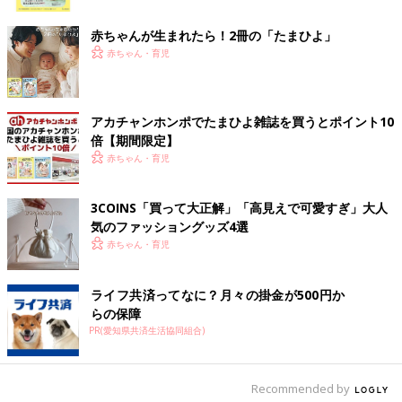
ク
赤ちゃんが生まれたら！2冊の「たまひよ」
赤ちゃん・育児
アカチャンホンポでたまひよ雑誌を買うとポイント10
倍【期間限定】
赤ちゃん・育児
3COINS「買って大正解」「高見えで可愛すぎ」大人
気のファッショングッズ4選
赤ちゃん・育児
ライフ共済ってなに？月々の掛金が500円か
らの保障
PR(愛知県共済生活協同組合)
Recommended by