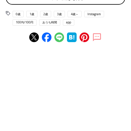
0歳
1歳
2歳
3歳
4歳～
Instagram
100均/100円
おうち時間
app
出典：Instagramアカウント「ot.jak」
OTさんは、洗面下収納に穴あきボックスを使用。穴あきタイプ
だと、前から見たときにも何が入っているか分かりやすく、スッ
キリと整頓して見えるのも良いですよね。ボックスの色味が統一
されていて、整って見えるのも◎。これは使えますね。