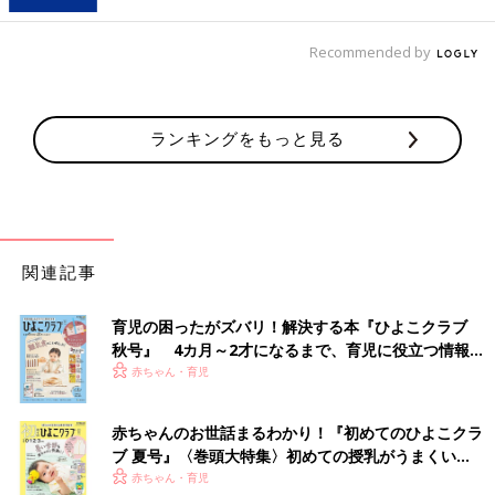
Recommended by
ランキングをもっと見る
出典：Instagramアカウント「ayuccchiii」
関連記事
あゆみさんは、吸盤付きコップを購入。コップの底に吸盤がつい
ているので、洗面の壁につければすっきり収納ができるんだと
育児の困ったがズバリ！解決する本『ひよこクラブ
か！コップのふちは、水がきれやすいよう、とがった作りに♪ 浮
秋号』 4カ月～2才になるまで、育児に役立つ情報が
かせることで、清潔に使用できるのも良いですよね。
いっぱい！
赤ちゃん・育児
「DIYフック」でドライヤーのコードをすっきり収
赤ちゃんのお世話まるわかり！『初めてのひよこクラ
納♪
ブ 夏号』〈巻頭大特集〉初めての授乳がうまくい
く！ おっぱい・ミルクの基本と夏のトラブル 解決テ
赤ちゃん・育児