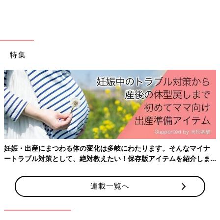
出典：Instagramアカウント「jiro_jiroko」
じろこさんは、ドライヤーのコード収納に「DIYフック」を使用
特集
しているんだとか。ドライヤーのコードは収納に困ることも多い
ですが、こちらのフックに引っ掛ければスッキリとし、取り出し
やすいですよね♪ コードが絡まりにくいのも◎。これは便利です
ね！
洗面下の空間を有効活用！「クローゼット収納ケー
ス（550円）」
妊娠・出産にまつわる体の変化は多岐にわたります。そんなマイナ
ートラブル対策として、絶対教えたい！保存版アイテムを紹介しま
す。
連載一覧へ