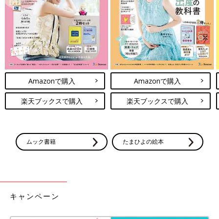
か把握できるようにしたんだとか！2段重ねれば、引き出しのよ
うに使えるとのこと。空間を有効活用できて良いですね♪
セリア×ディズニー「可愛くて実用的」
「入園準備にも使える」大人気のベビー
キッズ雑貨5選
今回はセリアでゲットできるディズニーのベビ
ー・キッズ雑貨をご紹介！簡単に名前つけがで
きるネームシールや、楽しくおもちゃを片付け
Amazonで購入
Amazonで購入
られるネットなど、気になるものがそろってい
ます。ママたち絶賛のアイテムばかりなので、
楽天ブックスで購入
楽天ブックスで購入
ダイソーの収納アイテムは便利なものが多く、アイデアも参考に
ぜひチェックしてみてくださいね♪
なることばかりでしたね。値段もお手ごろなので、気軽に買い足
せるのも◎。ちょっと足すだけでごちゃつくものがスッキリと収
納できるので、ぜひチェックしてみてください♪
ムック書籍
たまひよの絵本
(文・水川ちさ)
●記事内容でご紹介している投稿、リンク先は、削除される場合
があります。あらかじめご了承ください。
●記事の内容は2025年2月の情報で、現在と異なる場合がありま
す。
キャンペーン
●記事内の価格はすべて税込み、2025年2月時点のものです。