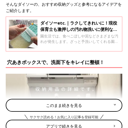
そんなダイソーの、おすすめ収納グッズと参考になるアイデアを
ご紹介します。
ダイソーetc.｜ラクしてきれいに！現役
保育士も激押しの汚れ物洗いに便利なア
イテム4選
園生活では、食べこぼしや泥などさまざまな汚
れが発生します。ざっと予洗いしてくれる園も
あるとは思いますが、落ちにくいものもありま
すよね。そこで今回は、汚れ物洗いに便利なア
イテムをご紹介します。現役保育士が、汚れの
穴あきボックスで、洗面下をキレイに整頓！
種類ごとにきれいにするコツもアドバイスしま
す！ぜひ参考にしてみてくださいね♪
このまま続きを見る
サクサク読める！お気に入り記事を登録可能
アプリで続きを見る