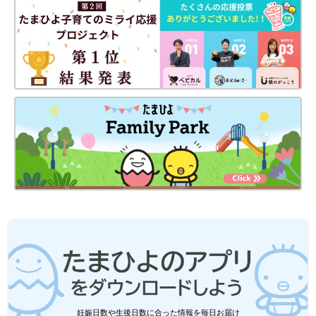
ダイソー「すき間の汚れもコレですっき
り！」「水垢や油汚れにも◎」超使える
★キッチン掃除アイテム5選
ダイソーから、便利なキッチン掃除グッズがた
くさん販売されています。細かいすき間の汚れ
もスルスルっと取れるヘラや、洗剤なしでも水
垢がキレイに取れるクロスなど、どれも助かる
ものばかり！今回はそんなダイソーの、超使え
るキッチン掃除アイテムをご紹介します。
セリア「地味だけどかなり便利」「これ
で110円は大満足」超優秀なキッチング
ッズ5選
今回はセリアでゲットできるキッチングッズを
ご紹介！プチストレスを解消してくれたり、時
短ができたりと、超優秀なアイテムがそろって
います。実際に使っている人たちから絶賛され
ているものばかりなので、ぜひチェックしてみ
100均/100円の記事一覧
てくださいね♪
妊娠日数や生後日数に合った情報を毎日お届け