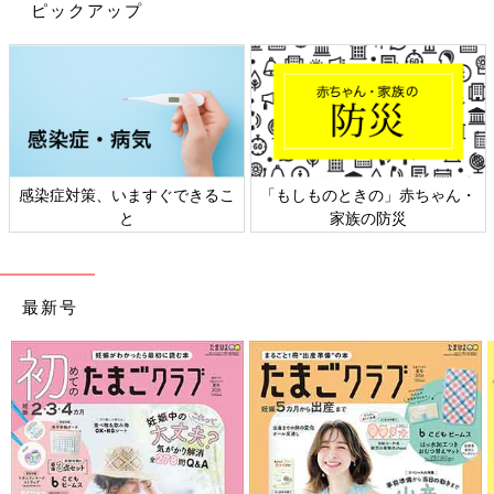
ピックアップ
感染症対策、いますぐできるこ
「もしものときの」赤ちゃん・
と
家族の防災
最新号
出典：Instagramアカウント「yuchi_no_ie」
ゆちさんは「クローゼット収納ケース（550円）」を洗面下の収
納に使用。洗面下を少しかがんで見た状態でも、どこに何がある