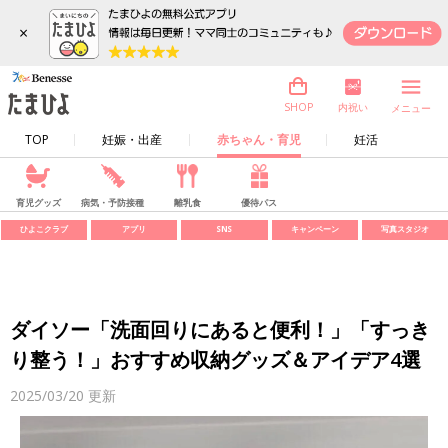
×
内祝い
SHOP
メニュー
TOP
妊娠・出産
赤ちゃん・育児
妊活
育児グッズ
病気・予防接種
離乳食
優待パス
ひよこクラブ
アプリ
SNS
キャンペーン
写真スタジオ
ダイソー「洗面回りにあると便利！」「すっき
り整う！」おすすめ収納グッズ＆アイデア4選
2025/03/20
更新