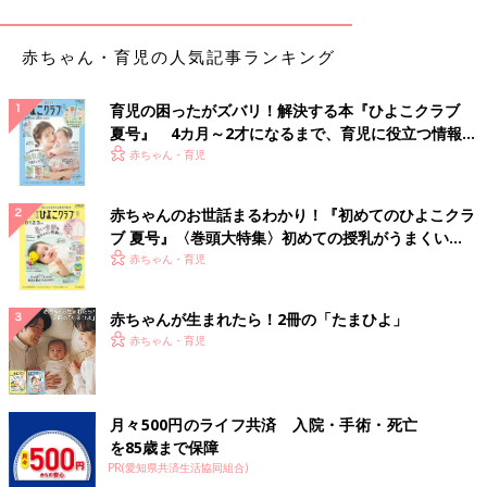
浮かせちゃえば水もきれるしスッキリ見えるし一石
二鳥！「吸盤付きコップ」
赤ちゃん・育児の人気記事ランキング
育児の困ったがズバリ！解決する本『ひよこクラブ
夏号』 4カ月～2才になるまで、育児に役立つ情報が
いっぱい！
赤ちゃん・育児
赤ちゃんのお世話まるわかり！『初めてのひよこクラ
ブ 夏号』〈巻頭大特集〉初めての授乳がうまくい
く！ おっぱい・ミルクの基本と夏のトラブル 解決テ
赤ちゃん・育児
ク
赤ちゃんが生まれたら！2冊の「たまひよ」
赤ちゃん・育児
月々500円のライフ共済 入院・手術・死亡
を85歳まで保障
PR(愛知県共済生活協同組合)