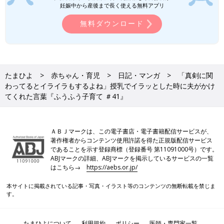
妊娠中から産後まで長く使える無料アプリ
無料ダウンロード
「なんで！」と強い言葉をかけた経験
たまひよ
赤ちゃん・育児
日記・マンガ
「真剣に関
ある日、
夜泣き
対応でイライラしてしまっている夫を見て、以前
わってるとイライラもするよね」授乳でイラッとした時に夫がかけ
の私を思い出しました。
てくれた言葉『ふうふう子育て ＃41』
それは新生児期の授乳時のこと。私はおっぱいを飲んでくれない
娘・ふーみんに「なんで！」と強い言葉をかけてしまったことが
ＡＢＪマークは、この電子書店・電子書籍配信サービスが、
あるんです。
著作権者からコンテンツ使用許諾を得た正規版配信サービス
であることを示す登録商標（登録番号 第11091000号）です。
その声を聞きつけて、部屋に飛び込んできた夫の表情はとても硬
ABJマークの詳細、ABJマークを掲示しているサービスの一覧
く、私は瞬時に頭が冷えました。か弱い赤ちゃんに強い言葉をか
はこちら→
https://aebs.or.jp/
けたことによる強い罪悪感と後悔、「夫に責められるのではない
本サイトに掲載されている記事・写真・イラスト等のコンテンツの無断転載を禁じま
か？」という恐怖、「でも必死で頑張っているし責められたくな
す。
い」という自己弁護のような気持ちでいっぱいになって、慌てて
しまいました。
たまひよについて
利用規約
ポリシー
医師・専門家一覧