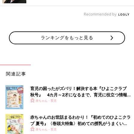
Recommended by
ランキングをもっと見る
関連記事
育児の困ったがズバリ！解決する本『ひよこクラブ
秋号』 4カ月～2才になるまで、育児に役立つ情報が
いっぱい！
赤ちゃん・育児
赤ちゃんのお世話まるわかり！『初めてのひよこクラ
ブ 夏号』〈巻頭大特集〉初めての授乳がうまくい
く！ おっぱい・ミルクの基本と夏のトラブル 解決テ
赤ちゃん・育児