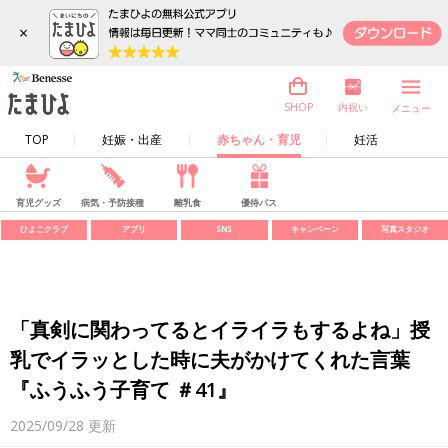
×
内祝い
SHOP
メニュー
TOP
妊娠・出産
赤ちゃん・育児
妊活
育児グッズ
病気・予防接種
離乳食
優待パス
ひよこクラブ
アプリ
SNS
キャンペーン
写真スタジオ
「真剣に関わってるとイライラもするよね」授
乳でイラッとした時に夫がかけてくれた言葉
『ふうふう子育て ＃41』
2025/09/28
更新