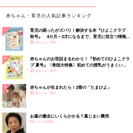
赤ちゃん・育児の人気記事ランキング
育児の困ったがズバリ！解決する本『ひよこクラブ
秋号』 4カ月～2才になるまで、育児に役立つ情報が
いっぱい！
赤ちゃん・育児
赤ちゃんのお世話まるわかり！『初めてのひよこクラ
ブ 夏号』〈巻頭大特集〉初めての授乳がうまくい
く！ おっぱい・ミルクの基本と夏のトラブル 解決テ
赤ちゃん・育児
ク
赤ちゃんが生まれたら！2冊の「たまひよ」
赤ちゃん・育児
お墓の撤去にいくらかかる？墓じまい費用
PR(くらしの話題)