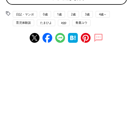
日記・マンガ
0歳
1歳
2歳
3歳
4歳～
育児体験談
たまひよ
app
青鹿ユウ