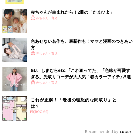
ク
赤ちゃんが生まれたら！2冊の「たまひよ」
赤ちゃん・育児
色あせない名作も、最新作も！ママと漫画のつきあい
方
赤ちゃん・育児
GU、しまむらetc.「これ狙ってた」「色味が可愛す
ぎる」先取りコーデが大人気！春カラーアイテム5選
赤ちゃん・育児
これが正解！「老後の理想的な間取り」と
は？
PR(ROOMS)
Recommended by