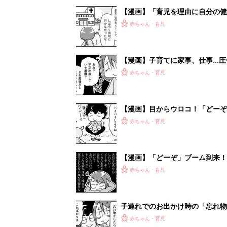
【漫画】「育児を理由に自分の
育て ＃88』
赤ちゃん・育児
【漫画】子育てに家事、仕事…圧
言ったこと『ふうふう子育て ＃8
赤ちゃん・育児
【漫画】目からウロコ！「どー
子育て ＃86』
赤ちゃん・育児
【漫画】「どーぞ」ブーム到来！
ふう子育て ＃85』
赤ちゃん・育児
子連れでのお出かけ時の「忘れ物
84』
赤ちゃん・育児