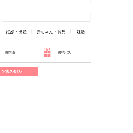
妊娠・出産
赤ちゃん・育児
妊活
離乳食
優待パス
写真スタジオ