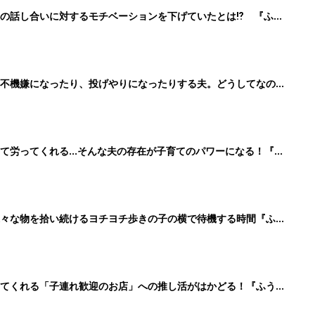
の話し合いに対するモチベーションを下げていたとは⁉︎ 『ふう
不機嫌になったり、投げやりになったりする夫。どうしてなの⁉︎
て労ってくれる…そんな夫の存在が子育てのパワーになる！『ふ
様々な物を拾い続けるヨチヨチ歩きの子の横で待機する時間『ふう
えてくれる「子連れ歓迎のお店」への推し活がはかどる！『ふうふ