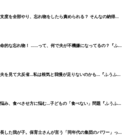
支度を全部やり、忘れ物をしたら責められる？ そんなの納得い
』
命的な忘れ物！ ……って、何で夫が不機嫌になってるの？『ふう
夫を見て大反省…私は根気と我慢が足りないのかも…『ふうふう
悩み、食べさせ方に悩む…子どもの「食べない」問題『ふうふう
長した我が子。保育士さんが言う「同年代の集団のパワー」っ