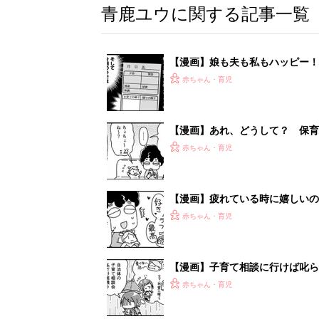
青鹿ユウに関する記事一覧
【漫画】娘も夫も私もハッピー
うふう子育て ＃92』
赤ちゃん・育児
【漫画】あれ、どうして？ 保
がする……！『ふうふう子育て ＃
赤ちゃん・育児
【漫画】疲れている時に嬉しい
助け『ふうふう子育て ＃90』
赤ちゃん・育児
【漫画】子育て相談に行けば叱ら
帰宅したら？『ふうふう子育て ＃
赤ちゃん・育児