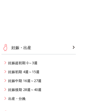
妊娠・出産
妊娠超初期 0～3週
妊娠初期 4週～15週
妊娠中期 16週～27週
妊娠後期 28週～40週
出産・分娩