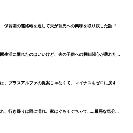
！ 保育園の連絡帳を通して夫が育児への興味を取り戻した話『ふ
育園生活に慣れたのはいいけど、夫の子供への興味関心が薄れた気
91』
のは、プラスアルファの提案じゃなくて、マイナスをゼロに戻す手
れ、行き帰りは雨に濡れ、家はぐちゃぐちゃで……最悪な気分で
89』