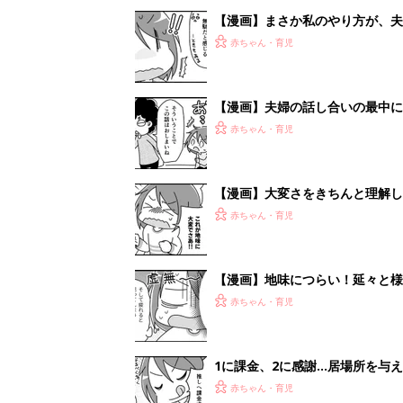
【漫画】まさか私のやり方が、夫
ふう子育て ＃74』
赤ちゃん・育児
【漫画】夫婦の話し合いの最中に
『ふうふう子育て ＃73』
赤ちゃん・育児
【漫画】大変さをきちんと理解し
うふう子育て ＃72』
赤ちゃん・育児
【漫画】地味につらい！延々と
ふう子育て ＃71』
赤ちゃん・育児
1に課金、2に感謝…居場所を与
う子育て ＃70』
赤ちゃん・育児