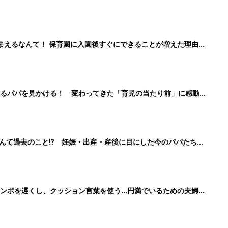
まえるなんて！ 保育園に入園後すぐにできることが増えた理由と
るパパを見かける！ 変わってきた「育児の当たり前」に感動
んて過去のこと⁉︎ 妊娠・出産・産後に目にした今のパパたちの
ンポを遅くし、クッション言葉を使う…円満でいるための夫婦の
5』