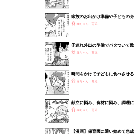
家族のお出かけ準備や子どもの身
かない！『ふうふう子育て ＃83
赤ちゃん・育児
子連れ外出の準備でバタついて致
ふう子育て ＃82』
赤ちゃん・育児
時間をかけて子どもに食べさせる
子育て ＃81』
赤ちゃん・育児
献立に悩み、食材に悩み、調理に
子育て ＃80』
赤ちゃん・育児
【漫画】保育園に通い始めて急成