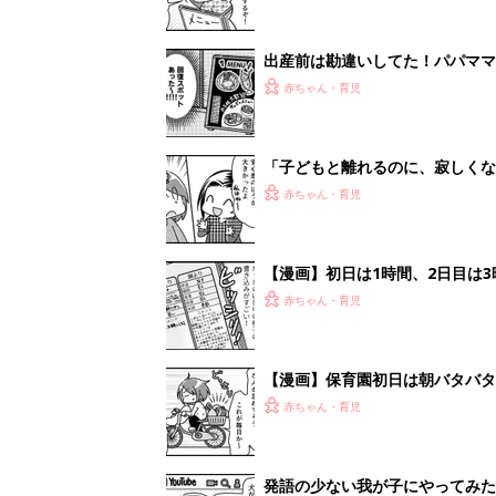
出産前は勘違いしてた！パパママ
＃69』
赤ちゃん・育児
「子どもと離れるのに、寂しく
＃68』
赤ちゃん・育児
【漫画】初日は1時間、2日目は
て⁉︎『ふうふう子育て ＃67』
赤ちゃん・育児
【漫画】保育園初日は朝バタバタ
感慨もあって…『ふうふう子育て 
赤ちゃん・育児
発語の少ない我が子にやってみた！