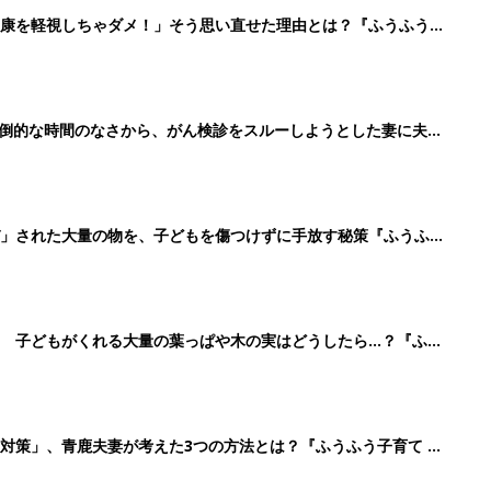
健康を軽視しちゃダメ！」そう思い直せた理由とは？『ふうふう子
倒的な時間のなさから、がん検診をスルーしようとした妻に夫が
7』
ぞ」された大量の物を、子どもを傷つけずに手放す秘策『ふうふう
 子どもがくれる大量の葉っぱや木の実はどうしたら…？『ふう
対策」、青鹿夫妻が考えた3つの方法とは？『ふうふう子育て ＃