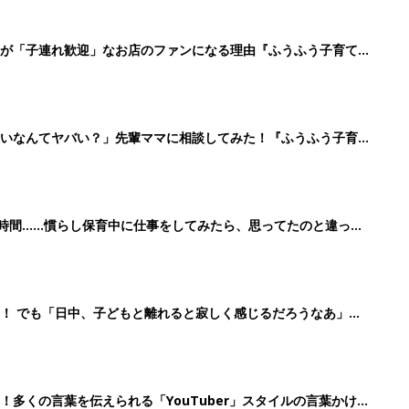
が「子連れ歓迎」なお店のファンになる理由『ふうふう子育て
ないなんてヤバい？」先輩ママに相談してみた！『ふうふう子育て
3時間……慣らし保育中に仕事をしてみたら、思ってたのと違っ
！ でも「日中、子どもと離れると寂しく感じるだろうなあ」と
＃66』
多くの言葉を伝えられる「YouTuber」スタイルの言葉かけ