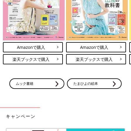
りと差がつく」はくだけでオシャレなス
ウェットパンツ5選
プチプラブランドのしまむらでは、キッズのス
ウェットパンツが人気を集めています。オシャ
レな着こなしができるうえに、動きやすいのが
人気の秘密。どれも超話題になっているアイテ
ムなので、ぜひチェックしてくださいね♪
SNSで話題となっているだけあって、どれもオシャレなデザイン
でしたよね！micorrid（ミコリッド）では、オリジナルアイテム
Amazonで購入
Amazonで購入
のほかに、インスタグラマーさんやディズニーとのコラボアイテ
ムも多数販売されており、どれも人気を集めているとのこと。ぜ
楽天ブックスで購入
楽天ブックスで購入
ひこの機会に、micorridのアイテムをチェックしてみてください
ね♪
(文：今井あやか)
ムック書籍
たまひよの絵本
●記事内容でご紹介している投稿、リンク先は、削除される場合
があります。あらかじめご了承ください。
●記事の内容は2025年3月の情報で、現在と異なる場合がありま
す。
キャンペーン
GUキッズ「春の着回しにあると便
利！」「パンツ・Tシャツも！」買って
正解★おすすめアイテム5選
GUから、春の着回しに便利なアイテムがたく