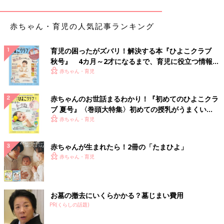
可愛いがつまってる！ハート＆リボンモチーフのT
赤ちゃん・育児の人気記事ランキング
シャツ・ソックス
育児の困ったがズバリ！解決する本『ひよこクラブ
秋号』 4カ月～2才になるまで、育児に役立つ情報が
いっぱい！
赤ちゃん・育児
赤ちゃんのお世話まるわかり！『初めてのひよこクラ
ブ 夏号』〈巻頭大特集〉初めての授乳がうまくい
く！ おっぱい・ミルクの基本と夏のトラブル 解決テ
赤ちゃん・育児
ク
赤ちゃんが生まれたら！2冊の「たまひよ」
赤ちゃん・育児
お墓の撤去にいくらかかる？墓じまい費用
PR(くらしの話題)