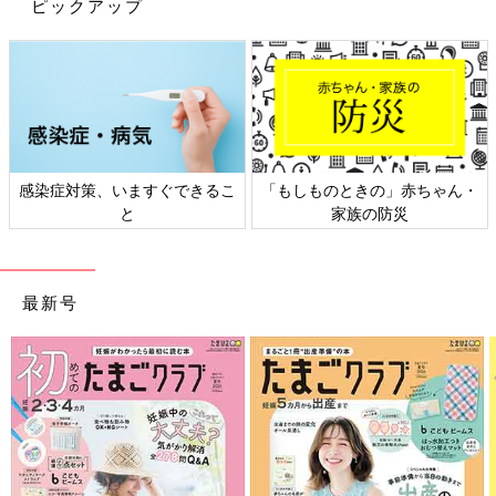
ピックアップ
感染症対策、いますぐできるこ
「もしものときの」赤ちゃん・
と
家族の防災
最新号
出典：Instagramアカウント「michi_yon110」
こちらはmichi_yon110さんがおすすめする、micorrid（ミコリッ
ド）のアイテム。サロペットは胸もとのタグが可愛く、肩ひもが
スナップボタンになっているんだそう！「全色ほしいくらいだっ
た」というハイソックスは、コーデのスパイスとして活躍してく
れそうですよね♪
しまむら「見た瞬間ときめいた」「まわ