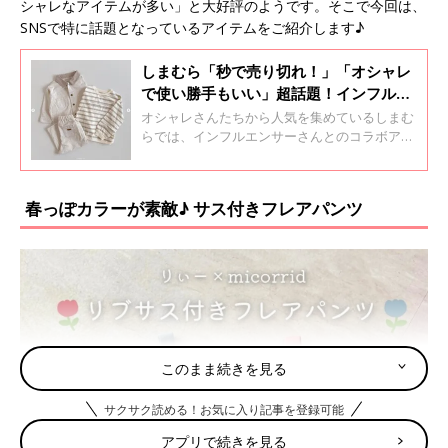
シャレなアイテムが多い」と大好評のようです。そこで今回は、
SNSで特に話題となっているアイテムをご紹介します♪
しまむら「秒で売り切れ！」「オシャレ
で使い勝手もいい」超話題！インフルエ
ンサーコラボアイテム5選
オシャレさんたちから人気を集めているしまむ
らでは、インフルエンサーさんとのコラボアイ
テムが話題となっています。「オシャレなのに
プチプラ価格で最高！」と大好評で、品切れが
続出。そこで今回は、SNSでバズっている人気
春っぽカラーが素敵♪ サス付きフレアパンツ
のコラボアイテムをご紹介します♪
このまま続きを見る
サクサク読める！お気に入り記事を登録可能
アプリで続きを見る