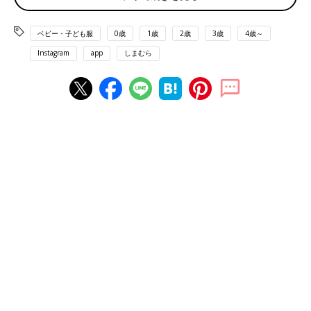
ベビー・子ども服
0歳
1歳
2歳
3歳
4歳～
Instagram
app
しまむら
出典：Instagramアカウント「s.mama_fashion」
こちらはs.mama_fashionさんがゲットした、micorrid（ミコリ
ッド）のサス付きフレアパンツ。すそやサイドのメロウが可愛い
のはもちろん、リブ素材で動きやすく、着脱もしやすいんだそう
♪ どちらの色味も春っぽくて素敵ですよね！