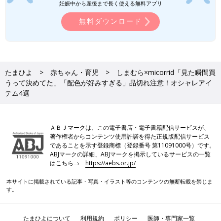
妊娠中から産後まで長く使える無料アプリ
無料ダウンロード
たまひよ
赤ちゃん・育児
しまむら×micorrid「見た瞬間買
うって決めてた」「配色が好みすぎる」品切れ注意！オシャレアイ
テム4選
ＡＢＪマークは、この電子書店・電子書籍配信サービスが、
著作権者からコンテンツ使用許諾を得た正規版配信サービス
であることを示す登録商標（登録番号 第11091000号）です。
ABJマークの詳細、ABJマークを掲示しているサービスの一覧
はこちら→
https://aebs.or.jp/
本サイトに掲載されている記事・写真・イラスト等のコンテンツの無断転載を禁じま
す。
たまひよについて
利用規約
ポリシー
医師・専門家一覧