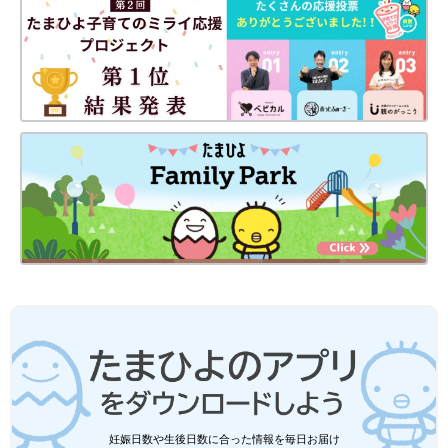
さん販売されています。これからの時期にも使
える5分袖のTシャツや、何本あっても助かるパ
ンツ・ショートパンツなどなど、どれも使える
ものばかり♪ 今回は買って正解！と思えるよう
な、おすすめアイテムをご紹介します。
ユニクロベビー・キッズ「新作商品は着
回しに大活躍！」「値下げ商品も！」春
先に着せたい★激かわアイテム5選
春が近づくと新しいお洋服が欲しくなります
ね。ユニクロの商品は着回しに使えるものが多
く、なかには安くなっているものもあるので、
ぜひともチェックしてほしいんです♪ 今回はそ
んなユニクロの、春の新作商品とおすすめの値
しまむらの記事一覧
下げ商品をご紹介します！
ベビー・子ども服の記事一覧
妊娠日数や生後日数に合った情報を毎日お届け