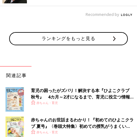
Recommended by
出典：Instagramアカウント「____pm4」
____pm4さんが購入したのは、半袖Tシャツ2点とソックス2点。
ランキングをもっと見る
どれもリボンやハートがモチーフとなった、可愛いデザインです
よね♪ ソックスはとても人気で、オンライン販売では即完だった
ようです。
まわりと差がつく！パッチワーク柄サロペット・ポ
メラニアン柄ソックス
関連記事
育児の困ったがズバリ！解決する本『ひよこクラブ
秋号』 4カ月～2才になるまで、育児に役立つ情報が
いっぱい！
赤ちゃん・育児
赤ちゃんのお世話まるわかり！『初めてのひよこクラ
ブ 夏号』〈巻頭大特集〉初めての授乳がうまくい
く！ おっぱい・ミルクの基本と夏のトラブル 解決テ
赤ちゃん・育児