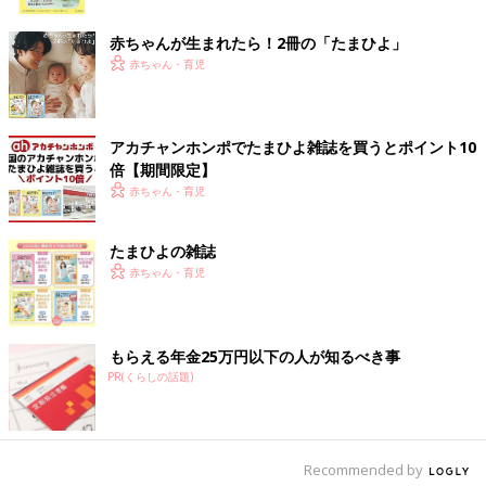
ク
赤ちゃんが生まれたら！2冊の「たまひよ」
赤ちゃん・育児
アカチャンホンポでたまひよ雑誌を買うとポイント10
倍【期間限定】
赤ちゃん・育児
たまひよの雑誌
赤ちゃん・育児
もらえる年金25万円以下の人が知るべき事
PR(くらしの話題)
Recommended by
出典：Instagramアカウント「suu.ruu.mof」