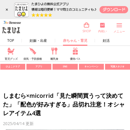
×
内祝い
SHOP
メニュー
TOP
妊娠・出産
赤ちゃん・育児
妊活
育児グッズ
病気・予防接種
離乳食
優待パス
ひよこクラブ
アプリ
SNS
キャンペーン
写真スタジオ
しまむら×micorrid「見た瞬間買うって決めて
た」「配色が好みすぎる」品切れ注意！オシャ
レアイテム4選
2025/04/14
更新