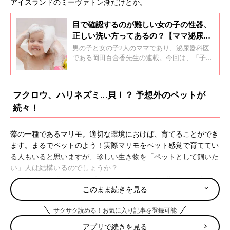
アイスランドのミーヴァトン湖だけとか。
目で確認するのが難しい女の子の性器、
正しい洗い方ってあるの？【ママ泌尿器
科医】
男の子と女の子2人のママであり、泌尿器科医
である岡田百合香先生の連載。今回は、「子ど
もの性器のケア」についてです。男の子の性器
は体の外側にあって目で確認しながらケアをす
ることができますが、女の子の場合はそれがな
フクロウ、ハリネズミ…貝！？ 予想外のペットが
かなか難しいもの･･･。「お母さん・お父さん
続々！
のためのおちんちん講座」ママ泌尿器科医＃55
です。
藻の一種であるマリモ。適切な環境におけば、育てることができ
ます。まるでペットのよう！実際マリモをペット感覚で育ててい
る人もいると思いますが、珍しい生き物を「ペットとして飼いた
い」人は結構いるのでしょうか？
口コミサイト『ウィメンズパーク』のママたちが気になる「ペッ
このまま続きを見る
ト動物」とは？
「わが家から車で行ける距離のところにフクロウ専門店がありま
サクサク読める！お気に入り記事を登録可能
す。フクロウ大好きな私には魅惑のお店。でも、フクロウって割
アプリで続きを見る
と長生きな上に、ペットホテルに預けて里帰りとかもできない。