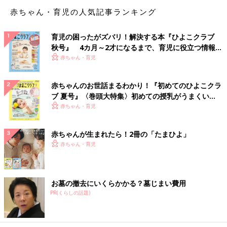
のような仕事をしてるので頑張れば飼えない事もないのですが、
赤ちゃん・育児の人気記事ランキング
家族の大反対にあうので言えません。それにポニーって意外と気
が強いしなぁ…」
育児の困ったがズバリ！解決する本『ひよこクラブ
秋号』 4カ月～2才になるまで、育児に役立つ情報が
ほかにも予想の斜め上をいく動物が！
いっぱい！
赤ちゃん・育児
「カラス。賢いし、美しいし。肩に乗せて歩いてみたいです」
赤ちゃんのお世話まるわかり！『初めてのひよこクラ
「私が飼いたいのは、アサリなどの貝類です。活きのいい貝は、
ブ 夏号』〈巻頭大特集〉初めての授乳がうまくい
く！ おっぱい・ミルクの基本と夏のトラブル 解決テ
ガサゴソとお散歩します。砂抜き中は、いつも萌えマス。新鮮な
赤ちゃん・育児
ク
海水がないし、無理ですけどね」
赤ちゃんが生まれたら！2冊の「たまひよ」
貝も確かに生き物の一種！砂を吐く姿は見てると癒されるのかも
赤ちゃん・育児
しれません。
（文・古川はる香）
■文中のコメントはすべて、『ウィメンズパーク』（2022年1月
お墓の撤去にいくらかかる？墓じまい費用
末まで）の投稿からの抜粋です。
PR(くらしの話題)
※この記事は「たまひよONLINE」で過去に公開されたもので
す。
※記事の内容は記事執筆当時の情報であり、現在と異なる場合が