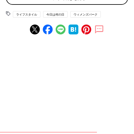
そして何より、餌で冷凍のウズラやマウスをあげるらしいのです
が、コストは高いし解凍してあげる勇気もありません…」
ライフスタイル
今日は何の日
ウィメンズパーク
「ハリネズミ。あのトゲトゲが痛そうだけど、なついたら触らせ
てくれたり手に乗ってくれたりするのかな～と思うと飼ってみた
いです。でも今は子育てでいっぱいいっぱいなので、ちょっと無
理そうですが…」
フクロウ、ハリネズミともSNSなどで話題のペットですよね。
みんな「条件が許せば…」と想いを馳せるペットがいるようで。
「ペット用に小型化されたアヒル、コールダック。成体も可愛い
ですが、ヒナの可愛さは破壊的です。一時期本気で飼いたくてい
ろいろと調べたのですが、鳴き声がかなり大きいらしく
住宅
地で
飼うのは無理との事で、泣く泣く諦めました」
「カピバラと一緒に風呂入りたいな。個人的には歯がちょっと怖
いのが難点！」
「ポニー、もしくはロバが飼いたいです！！山奥ですし、一応そ