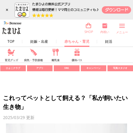
×
内祝い
SHOP
メニュー
TOP
妊娠・出産
赤ちゃん・育児
妊活
育児グッズ
病気・予防接種
離乳食
優待パス
ひよこクラブ
アプリ
SNS
キャンペーン
写真スタジオ
これってペットとして飼える？「私が飼いたい
生き物」
2025/03/29
更新