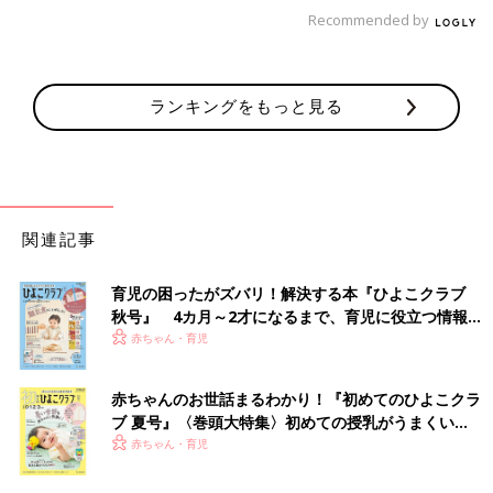
あります。
Recommended by
ランキングをもっと見る
関連記事
育児の困ったがズバリ！解決する本『ひよこクラブ
秋号』 4カ月～2才になるまで、育児に役立つ情報が
いっぱい！
赤ちゃん・育児
赤ちゃんのお世話まるわかり！『初めてのひよこクラ
ブ 夏号』〈巻頭大特集〉初めての授乳がうまくい
く！ おっぱい・ミルクの基本と夏のトラブル 解決テ
赤ちゃん・育児
ク