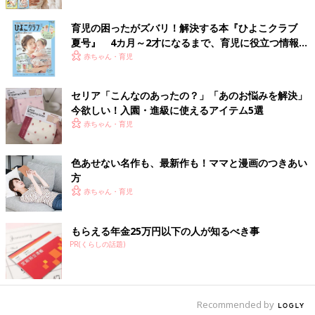
育児の困ったがズバリ！解決する本『ひよこクラブ
金星人のお子さんの性質
夏号』 4カ月～2才になるまで、育児に役立つ情報が
いっぱい！
赤ちゃん・育児
金星人の子はとにかくパワフルでエネルギッシュ！好奇心が人一
倍強く、じっとしていることは大の苦手です。興味をひかれたも
セリア「こんなのあったの？」「あのお悩みを解決」
のに飛びつかずにはいられないので、どんなところでもキョロキ
今欲しい！入園・進級に使えるアイテム5選
ョロ、ウロウロしてしまうのが特徴。人見知りもせず、知らない
赤ちゃん・育児
人にもどんどん話しかけてしまうといえるので、親は気が気じゃ
ない反面、周囲の大人からも可愛がられるはず。
ほめられること、注目されることも大好き。興奮して騒ぐような
色あせない名作も、最新作も！ママと漫画のつきあい
ときは、たいていが親や周囲の気を引きたくてやっているといえ
方
ます。ですから、大きな声で雷を落とすより、無視をして離れる
赤ちゃん・育児
ほうが効果的。お子さんが「あれ？」と気づいて静かになった
ら、「静かにできてかっこいいね。大人だね」とほめてあげまし
もらえる年金25万円以下の人が知るべき事
ょう。
PR(くらしの話題)
金星人（－）
■金星人―のお子さんの2025年の運気は？
Recommended by