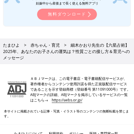
■火星人＋のお子さんの2025年の運気は？
妊娠中から産後まで長く使える無料アプリ
2025年のお子さんの運気は、少しずつ低下していきそうで
無料ダウンロード
す。“大殺界”に突入したため、今までと同じような感覚で過ごす
と、「あれ？」と思うようなことが起こるかもしれません。落ち
着いて対処しましょう。
■2025年の火星人＋のお子さんへの接し方＆育児ポイントは？
たまひよ
赤ちゃん・育児
細木かおり先生の【六星占術】
2025年に親としてできる行動をお教えしましょう。それは最低
2025年、あなたのお子さんの運気は？性質ごとの接し方＆育児への
限のラインを決め、それ以外は見守る姿勢を大切にすることだと
メッセージ
いえます。“大殺界”中はその人の、困った部分が強く出やすいも
の。お子さんの長所であるマイペースはそのままですが、ときに
プライドの高さが顔を出すかもしれません。親は、自分の意志を
ＡＢＪマークは、この電子書店・電子書籍配信サービスが、
曲げようとしないお子さんと、衝突することもあるはずです。そ
著作権者からコンテンツ使用許諾を得た正規版配信サービス
んなときは「人様に迷惑をかけていなければ、まぁいいか」と、
であることを示す登録商標（登録番号 第11091000号）です。
自分の中にある常識を少し緩めながら過ごすよう心がけるとよい
ABJマークの詳細、ABJマークを掲示しているサービスの一覧
でしょう。おおらかな気持ちで向き合えばよい関係を築けるはず
はこちら→
https://aebs.or.jp/
です。
本サイトに掲載されている記事・写真・イラスト等のコンテンツの無断転載を禁じま
す。
2025年天王星人のお子さんの性質・運気・接し方＆
育児ポイント
たまひよについて
利用規約
ポリシー
医師・専門家一覧