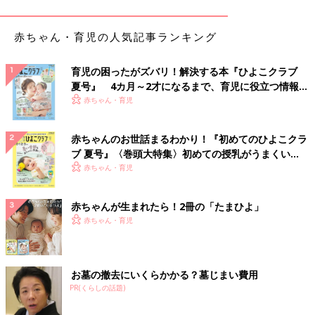
えるでしょう。お子さんの長所である、ひたむきに頑張る姿勢が
さらにパワーアップするだけでなく、これまでにないほどの力を
発揮できるはずです。
赤ちゃん・育児の人気記事ランキング
■2025年の土星人―のお子さんへの接し方＆育児ポイントは？
育児の困ったがズバリ！解決する本『ひよこクラブ
2025年に親としてできる行動をお教えしましょう。それはお子
夏号』 4カ月～2才になるまで、育児に役立つ情報が
さんに、さまざまな体験をさせてあげることだといえます。お子
いっぱい！
赤ちゃん・育児
さんは運気の上昇にともなって、やる気や集中力も高まっている
状態。ぜひ、様々な価値観や体験に触れさせるお手伝いをしてあ
赤ちゃんのお世話まるわかり！『初めてのひよこクラ
げて。旅行先でアスレチックに挑戦したり、街の歴史を教えた
ブ 夏号』〈巻頭大特集〉初めての授乳がうまくい
り、コンサートや美術館を訪れても○。普段家事をしないお子さ
く！ おっぱい・ミルクの基本と夏のトラブル 解決テ
赤ちゃん・育児
んであれば、お手伝いをお願いするだけでも、よい刺激になるで
ク
しょう。多感な時期に経験したことは、たとえ失敗したとしても
よい経験になるはずです。
赤ちゃんが生まれたら！2冊の「たまひよ」
赤ちゃん・育児
土星人（＋）
■土星人＋のお子さんの2025年の運気は？
お墓の撤去にいくらかかる？墓じまい費用
2025年のお子さんの運気は、一時的に落ち込みそうです。昨年
PR(くらしの話題)
の運気は絶好調でしたので、その落差に親子で戸惑うかもしれま
せん。多感な年ごろのお子さんは、人間関係が複雑になり悩むこ