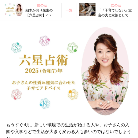
前の話
次の話
細木かおり先生の
一覧
「『子育てしない』宣
【六星占術】2025年
言の夫と家族としてや
の全体運・新生活へ
っていける？」細木か
のメッセージ
おりさんの人生相談
164回
もうすぐ4月。新しい環境での生活が始まる人や、お子さんの入
園や入学などで生活が大きく変わる人も多いのではないでしょう