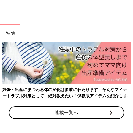
2025年のお子さんの運気は、上向きだといえるでしょう。昨年
は運気の低迷により悩むことが多かったかもしれませんが、春ご
ろから少しずつ本来の調子を取り戻せるはずです。温かい目で見
守りましょう。
特集
■2025年の金星人―のお子さんへの接し方＆育児ポイントは？
2025年に親としてできる行動をお教えしましょう。それは、心
配しすぎないことだといえます。お子さんは好奇心旺盛で、スピ
ーディーに突き進んでいきたいタイプなのでは。親はそれを素晴
らしいととらえている反面、「心配だな」「大丈夫かな」と感じ
るかもしれません。お子さんを心配するのは、親として当然のこ
と。しかし心配が過ぎると、お子さんの可能性を狭めることにな
りかねません。小言やアドバイスはほどほどに。お子さんのこと
以外にも目を向け、視野が狭くならないよう心がけると、お子さ
妊娠・出産にまつわる体の変化は多岐にわたります。そんなマイナ
んとの距離を程よく保てるでしょう。
ートラブル対策として、絶対教えたい！保存版アイテムを紹介しま
す。
金星人（＋）
連載一覧へ
■金星人＋のお子さんの2025年の運気は？
2025年のお子さんの運気は、上々だといえるでしょう。昨年に