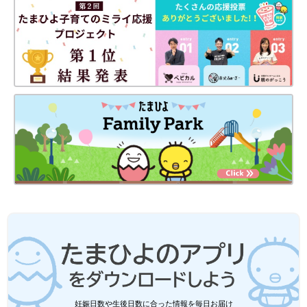
■火星人―のお子さんの2025年の運気は？
2025年のお子さんの運気は、よいといえるでしょう。なんにで
も思いきり打ち込むことができるはずです。頑張ってきたことの
結果が出やすい時期でもありますから、親はお子さんの成長を実
感できるかもしれません。
■2025年の火星人―のお子さんへの接し方＆育児ポイントは？
2025年に親としてできる行動をお教えしましょう。それはお子
さんの価値観を大切にすることだといえます。お子さんは、好き
なことに没頭できる才能の持ち主である一方で、独特なものの見
方や感性を持っているのでは。お子さんの突拍子もない決断に、
親は思わず反対したり、「みんなと同じでいてほしい」と思うこ
ともあるでしょう。しかしお子さんの人生はお子さんのもの。わ
かっていても口を出したくなるのが親心ですが、お子さんの気持
ちを尊重する姿勢を大切に。「親が応援してくれている」とわか
れば、お子さんも頑張れるはずです。
火星人（+）
妊娠日数や生後日数に合った情報を毎日お届け