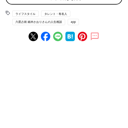
土星人のお子さんの性質
ライフスタイル
タレント・有名人
穏やかでのんびりした印象の土星人の子。面倒見もよく、年下の
六星占術 細木かおりさんの人生相談
app
子のお世話や大人のお手伝いも自分からやってくれるなど「いい
子」の反面、頑固な一面もあります。思いどおりにならないとキ
ーッと泣いてグズることもしばしば。普段のおりこうさんぶりと
のギャップに困惑させられるものの、実は意外と単純です。理に
かなったことなら素直に受け入れるので、「もうおしまい」とお
もちゃを取り上げるのではなく、「ごはんの時間だから、続きは
ごはんを食べてからやろうね」などと説明してあげれば、アッサ
リ聞いてくれるはずです。
土星人の子は創造力が豊かで、お絵かきや図工、作文にはちょっ
としたセンスがあるので、小さいころから美術や本にたくさん触
れさせてあげると、才能を伸ばすきっかけになるでしょう。
土星人（－）
■土星人―のお子さんの2025年の運気は？
2025年のお子さんの運気は、12年の運命周期の中で最高だとい