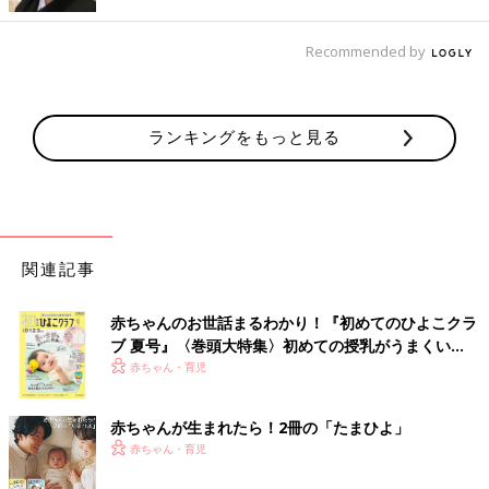
とも多そうです。
Recommended by
■2025年の土星人＋のお子さんへの接し方＆育児ポイントは？
2025年に親としてできる行動をお教えしましょう。それはお子
さんに、前向きな姿勢を忘れないよう伝えることだといえます。
ランキングをもっと見る
うまくいかないことが増えると、頑張り屋さんなお子さんであっ
ても、さすがに落ちこんでしまうはず。一緒に暗い気持ちになっ
てしまいそうですが、ここは大人発信で家庭を明るい雰囲気に！
親自身も仕事やプライベートで大変なことが多いと思いますが、
なるべく前向きな言葉を使って話すよう意識してみて。お子さん
の悩みを聞く際は、まず話を聞き気持ちを受け止めてから、励ま
関連記事
しの言葉をかけるとよさそうです。
赤ちゃんのお世話まるわかり！『初めてのひよこクラ
2025年金星人のお子さんの性質・運気・接し方＆育
ブ 夏号』〈巻頭大特集〉初めての授乳がうまくい
児ポイント
く！ おっぱい・ミルクの基本と夏のトラブル 解決テ
赤ちゃん・育児
ク
赤ちゃんが生まれたら！2冊の「たまひよ」
赤ちゃん・育児