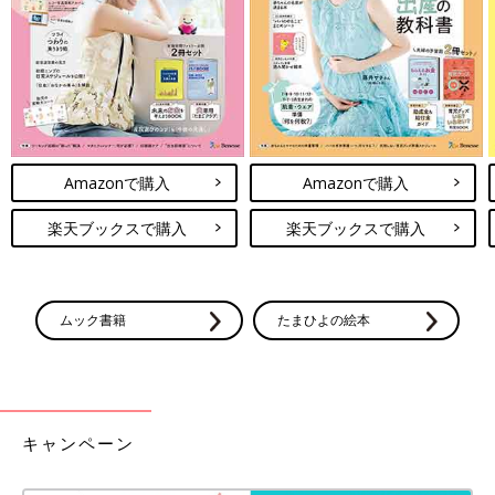
火星人のお子さんの性質
火星人の子はとにかくマイペース！みんなが右を向いていたとし
ても、先生に「右向け、右！」といわれても、好きなものや興味
のあるものが左にあれば、まわりの声なんてまったく耳に入りま
Amazonで購入
Amazonで購入
せん。けれど、最初こそ「変わった子」と思われても、しだいに
楽天ブックスで購入
楽天ブックスで購入
「あの子は何がおもしろいんだろう？」と逆に周囲の関心を集
め、気づいたらみんなが左に注目してしまうような、不思議な引
力の持ち主です。
人見知りな子が多く、愛想は決していいタイプとはいえません
ムック書籍
たまひよの絵本
が、1度心を許した相手には子猫のようになつくことも。友だち
をたくさんつくることは苦手でも、“生涯の親友”をつくることは
得意中の得意。個性の強さで誤解されることがあっても、必ず助
けてくれる人が現れるので、ある意味“世渡り上手”といえるでし
ょう。
キャンペーン
火星人（－）