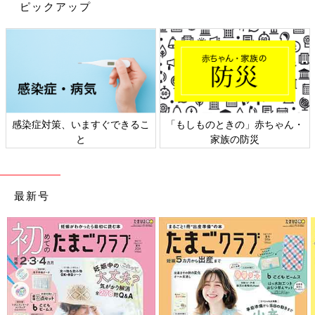
引き続き、よい運気の波に乗れそうです。お子さんが以前から気
ピックアップ
になっているものがあれば、親はそっと背中を押してみるとよい
かもしれません。
■2025年の金星人＋のお子さんへの接し方＆育児ポイントは？
2025年に親としてできる行動をお教えしましょう。それは、お
子さんをたくさんほめてあげること。金星人のお子さんは、自分
が中心になりたい根っからの目立ちたがり屋です。すぐに調子に
感染症対策、いますぐできるこ
「もしものときの」赤ちゃん・
乗ったり、ふざけすぎたりして、ママやパパから雷を落とされる
と
家族の防災
ことも少なくないでしょう。しかし、本当はただかまってもらい
たい、自分を見てほしいという気持ちがあるだけ…。日ごろから
積極的に声をかけてあげる＝注目されていると思わせることで、
お子さんは気持ちが満たされ、持ち前の力を存分に発揮できるよ
最新号
うになるでしょう。
2025年火星人のお子さんの性質・運気・接し方＆育
児ポイント