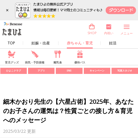
×
内祝い
SHOP
メニュー
TOP
妊娠・出産
赤ちゃん・育児
妊活
育児グッズ
病気・予防接種
離乳食
優待パス
ひよこクラブ
アプリ
SNS
キャンペーン
写真スタジオ
細木かおり先生の【六星占術】2025年、あなた
のお子さんの運気は？性質ごとの接し方＆育児
へのメッセージ
2025/03/22
更新