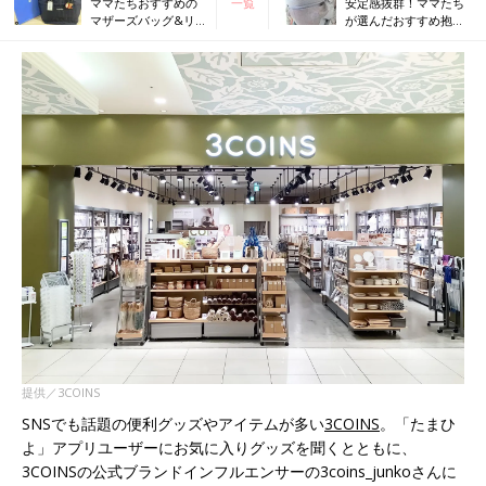
ママたちおすすめの
一覧
安定感抜群！ママたち
マザーズバッグ&リ
が選んだおすすめ抱っ
ュック！コレお気に
こ紐4選
入りです！
提供／3COINS
SNSでも話題の便利グッズやアイテムが多い
3COINS
。「たまひ
よ」アプリユーザーにお気に入りグッズを聞くとともに、
3COINSの公式ブランドインフルエンサーの3coins_junkoさんに