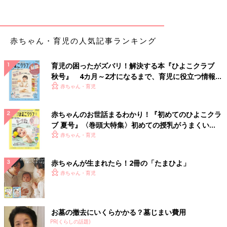
◾️お手頃価格のピアス
「デザインが豊富だし、なくしたとき用に2個買えるお値段！」
（あず）
赤ちゃん・育児の人気記事ランキング
◾️マグネットまな板置き
「冷蔵庫に貼り付けています。キッチンが広くなっていいんで
育児の困ったがズバリ！解決する本『ひよこクラブ
す」（ちは）
秋号』 4カ月～2才になるまで、育児に役立つ情報が
いっぱい！
赤ちゃん・育児
◾️ジェルネイルセット
「ペンタイプで塗りやすく、数日ではがれるピールオフタイプな
ので、失敗しても簡単にオフできます」（あきちかちゃん）
赤ちゃんのお世話まるわかり！『初めてのひよこクラ
ブ 夏号』〈巻頭大特集〉初めての授乳がうまくい
く！ おっぱい・ミルクの基本と夏のトラブル 解決テ
赤ちゃん・育児
これ使って！3coins_junkoさんオススメグッズ
ク
赤ちゃんが生まれたら！2冊の「たまひよ」
インスタグラムで、3COINSの情報を発信する、3coins_junkoさ
赤ちゃん・育児
んに子育て世帯向けにおすすめの収納や家事ラクアイテムを教え
てもらいました。
「購入された後、みなさんが日頃の生活の中でどのように
お墓の撤去にいくらかかる？墓じまい費用
3COINSの商品を使用しているのかお伺いできる機会があまりな
PR(くらしの話題)