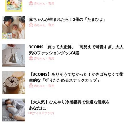
く！ おっぱい・ミルクの基本と夏のトラブル 解決テ
赤ちゃん・育児
ク
赤ちゃんが生まれたら！2冊の「たまひよ」
赤ちゃん・育児
3COINS「買って大正解」「高見えで可愛すぎ」大人
気のファッショングッズ4選
赤ちゃん・育児
【3COINS】ありそうでなかった！かさばらなくて衛
生的な「折りたためるスナックカップ」
赤ちゃん・育児
【大人気】ひんやり冷感寝具で快適な睡眠を
あなたに。
PR(アイリスプラザ)