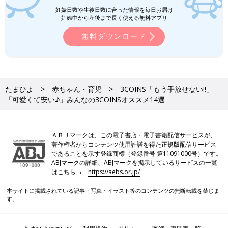
妊娠日数や生後日数に合った情報を毎日お届け
妊娠中から産後まで長く使える無料アプリ
無料ダウンロード
たまひよ
赤ちゃん・育児
3COINS「もう手放せない‼」
「可愛くて安い♪」みんなの3COINSオススメ14選
ＡＢＪマークは、この電子書店・電子書籍配信サービスが、
著作権者からコンテンツ使用許諾を得た正規版配信サービス
であることを示す登録商標（登録番号 第11091000号）です。
ABJマークの詳細、ABJマークを掲示しているサービスの一覧
はこちら→
https://aebs.or.jp/
本サイトに掲載されている記事・写真・イラスト等のコンテンツの無断転載を禁じま
す。
PROFILE）