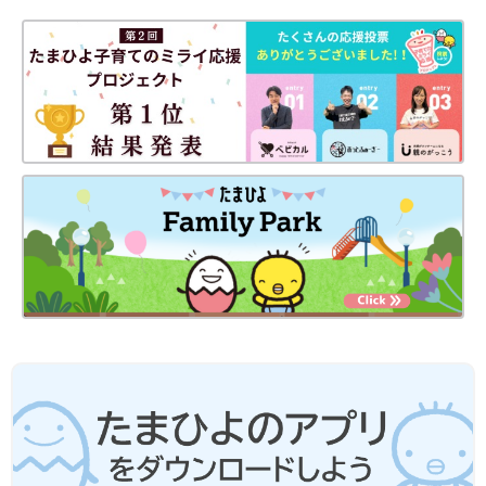
ト内だけでなく
車内やアウトドアグッズなどの収納にも◎。バッグタイプはお子
さん用の
保育園
のお昼寝布団を入れるBAGとして使用しているマ
マやパパも多いです！
【KALDI】みんな大好きカルディのイチ
オシは…？ カルディマニアに聞いたオス
スメも！
世界の料理が楽しめるカルディでリピ買いして
いる商品を「たまひよ」アプリユーザーに聞く
とともに、カルディマニアあり、料理研究家の
ヤミーさんにオススメのおかずに役立つ調味料
や、食品についてご紹介します。
どれも気になるアイテムばかりですね。中でも私が気になったの
は、石鹸ケースです。すぐにチェックしてみたいと思います！
（取材・文／酒井範子、たまひよONLINE編集部）
※文中のコメントは「たまひよ」アプリユーザーから集めた体験
談を再編集したものです。
※記事の内容は2025年3月の情報で、現在と異なる場合がありま
す。
3coins_junkoさん