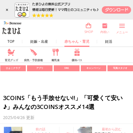
×
内祝い
SHOP
メニュー
TOP
妊娠・出産
赤ちゃん・育児
妊活
育児グッズ
病気・予防接種
離乳食
優待パス
ひよこクラブ
アプリ
SNS
キャンペーン
写真スタジオ
3COINS「もう手放せない‼」「可愛くて安い
♪」みんなの3COINSオススメ14選
2025/04/26
更新
前の話
最初から読む