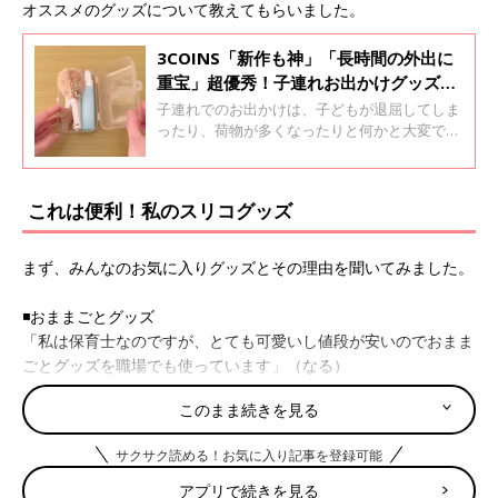
オススメのグッズについて教えてもらいました。
3COINS「新作も神」「長時間の外出に
重宝」超優秀！子連れお出かけグッズ4
選
子連れでのお出かけは、子どもが退屈してしま
ったり、荷物が多くなったりと何かと大変です
よね。そこで今回は、子連れでのお出かけに使
える3COINSの便利グッズをご紹介！SNSで話
題の新作も登場しているので、ぜひチェックし
これは便利！私のスリコグッズ
てみてくださいね♪
まず、みんなのお気に入りグッズとその理由を聞いてみました。
◾️おままごとグッズ
「私は保育士なのですが、とても可愛いし値段が安いのでおまま
ごとグッズを職場でも使っています」（なる）
このまま続きを見る
◾️平干しできる洗濯ネット！
「ニットなどを干す時に重宝しています」（しろ）
サクサク読める！お気に入り記事を登録可能
◾️チェアベルト
アプリで続きを見る