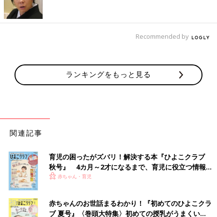
いので、貴重なお話を聞けてうれしいです！私自身
2歳
の息子が
いるため、皆さんが愛用されている商品もとても参考になり、欲
しくなってしまうほどです！
Recommended by
よく3COINSに行くと、あれもこれもと欲しい商品がいっぱいと
いう嬉しいお声をいただくことがあります。自分に合った商品を
見つけるコツとしては、3COINSで働く全国約80名以上のスタッ
ランキングをもっと見る
フがそれぞれの個性をもってインスタグラムで情報発信をしてい
るので、好みや趣味が合うスタッフを探してスリコの最新情報を
ゲットしていただければと思います。
私が愛用しているのは、『究極のフェイスタオル』です。中でも
ミニバスタオルは大きすぎず、乾きやすいので子ども用のバスタ
関連記事
オルとしても活躍しています。
そのほか、ママやパパにぜひ活用いただきたい商品をご紹介しま
育児の困ったがズバリ！解決する本『ひよこクラブ
すので、参考にしてみてください」（3coins_junkoさん）
秋号』 4カ月～2才になるまで、育児に役立つ情報が
いっぱい！
赤ちゃん・育児
3coins_junkoさんイチオシ子育て家庭にオススメアイテム
赤ちゃんのお世話まるわかり！『初めてのひよこクラ
◾️洗濯石鹸ケース
ブ 夏号』〈巻頭大特集〉初めての授乳がうまくい