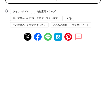
「ベビーチェアがないお店でも使えて重宝しました。セールだっ
たので150円で買えたのもよかった！」（きなこんぐ）
ライフスタイル
時短家電・グッズ
◾️食器洗い用洗剤入れ
買って良かった妊娠・育児グッズ見～せて！
app
「ふたがなく上にスポンジをのせてプッシュすると洗剤が適量出
パパ育休の「お役立ちグッズ」
みんなの妊娠・子育てエピソード
るので、片手でできて簡単だし、使いすぎにならない。途中で足
したい時もすぐできます」（なな）
◾️イベントごとに出るコスプレグッズ
「お正月はゴム紐がついたぬいぐるみ鏡餅を頭にのせたら、超か
わいかった！」（CUIPUI）
◾️シンクに引っ掛けるサポートテーブル
「キッチンのスペースが狭くても簡単に拡張できて、しかも布巾
もかけられる優れものです」（ゆか）
◾️収納に便利なツールボックス
「子どものおもちゃ収納、薬類、裁縫道具など、意外と容量もあ
ってまとめられるのでおすすめ」（na）