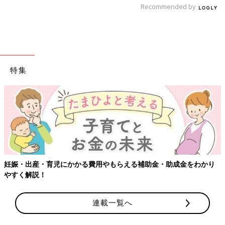
Recommended by
洗う時に滑りやすい固形の洗濯石鹸が握りやすく、保管もしやす
くなります◎
子どもの靴下やYシャツの襟汚れを落としやすく私も重宝してい
ます！
特集
◾️キャリーオン折りたたみバッグ
妊娠・出産・育児にかかる費用やもらえる補助金・助成金をわかり
やすく解説！
連載一覧へ