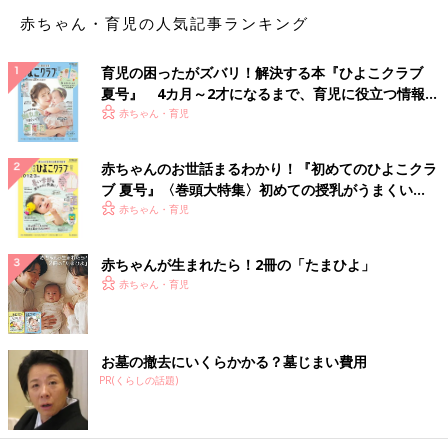
さらに、インスリンの働きに影響する可能性があるため、糖尿病
赤ちゃん・育児の人気記事ランキング
治療薬との併用も注意が必要です。
セイヨウオトギリソウ
育児の困ったがズバリ！解決する本『ひよこクラブ
夏号』 4カ月～2才になるまで、育児に役立つ情報が
セイヨウオトギリソウ（セントジョーンズワート含有食品）は、
いっぱい！
赤ちゃん・育児
ストレスケアやリラックス効果があるハーブです。しかし、飲み
合わせに気を遣わなければならない薬が多いので、使用には注意
赤ちゃんのお世話まるわかり！『初めてのひよこクラ
が必要です。
ブ 夏号』〈巻頭大特集〉初めての授乳がうまくい
く！ おっぱい・ミルクの基本と夏のトラブル 解決テ
赤ちゃん・育児
まず、抗てんかん薬・気管支拡張薬・強心薬・抗不整脈薬・血液
ク
凝固剤などの薬の効果を弱めることがあります。（※2）
赤ちゃんが生まれたら！2冊の「たまひよ」
さらに、うつ傾向のある人などに処方される選択的セロトニン再
赤ちゃん・育児
取り込み阻害薬（SSRI）と一緒に飲むと、「セロトニン症候群
（落ち着かない感じ、下痢、ふるえ、発熱、発汗、意識障害など
の症状）」という重大な副作用が起こることも知られています。
お墓の撤去にいくらかかる？墓じまい費用
（※1）
PR(くらしの話題)
サプリメント同士で注意すべき飲み合わせ