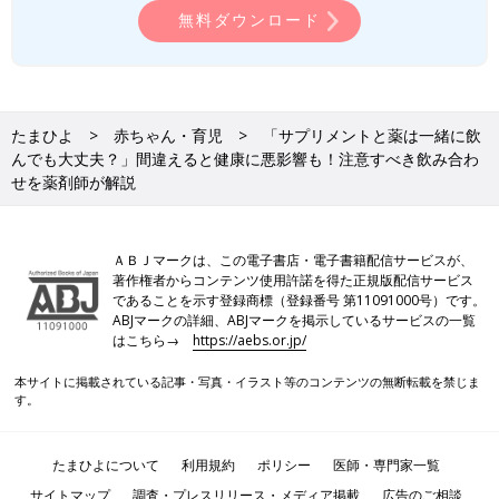
方」でも薬剤師としてサポートを行う。
無料ダウンロード
●あんしん漢方（オンラインAI漢方）：
https://www.kamposupport.com/anshin1.0/lp/?
tag=211332f2tmhy00010127&utm_source=tamahiyo&utm_me
dium=referral&utm_campaign=250325
たまひよ
赤ちゃん・育児
「サプリメントと薬は一緒に飲
んでも大丈夫？」間違えると健康に悪影響も！注意すべき飲み合わ
せを薬剤師が解説
ＡＢＪマークは、この電子書店・電子書籍配信サービスが、
著作権者からコンテンツ使用許諾を得た正規版配信サービス
であることを示す登録商標（登録番号 第11091000号）です。
ABJマークの詳細、ABJマークを掲示しているサービスの一覧
はこちら→
https://aebs.or.jp/
本サイトに掲載されている記事・写真・イラスト等のコンテンツの無断転載を禁じま
す。
たまひよについて
利用規約
ポリシー
医師・専門家一覧
サイトマップ
調査・プレスリリース・メディア掲載
広告のご相談