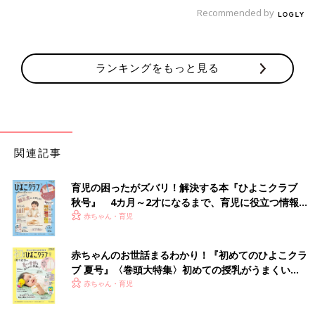
Recommended by
ランキングをもっと見る
関連記事
育児の困ったがズバリ！解決する本『ひよこクラブ
秋号』 4カ月～2才になるまで、育児に役立つ情報が
サプリメントを飲むときに気をつけなければならないのは、薬と
いっぱい！
赤ちゃん・育児
の飲み合わせだけではありません。
サプリメント同士でも相性の悪い飲み合わせがあるので、健康の
赤ちゃんのお世話まるわかり！『初めてのひよこクラ
ために複数のサプリメントを飲んでいる人は注意が必要です。
ブ 夏号』〈巻頭大特集〉初めての授乳がうまくい
く！ おっぱい・ミルクの基本と夏のトラブル 解決テ
赤ちゃん・育児
鉄分＋タンニン
ク