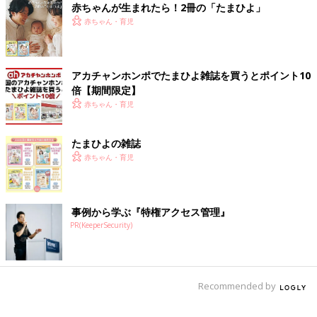
鉄分は健康や美容にも欠かせないミネラルです。しかし、ポリフ
赤ちゃんが生まれたら！2冊の「たまひよ」
ェノールの一種であるタンニンと一緒に摂ると、鉄分が体内へう
赤ちゃん・育児
まく吸収されなくなることがあります。
タンニンと鉄分のサプリメントを同時に摂取するのは避けるほ
アカチャンホンポでたまひよ雑誌を買うとポイント10
か、タンニンは緑茶などに含まれているため、お茶で鉄分のサプ
倍【期間限定】
リメントを服用しないようにしましょう。（※3）
赤ちゃん・育児
亜鉛＋鉄分・カルシウム・食物繊維
たまひよの雑誌
亜鉛はホルモンの合成や免疫などに関与し、からだの成長と維持
赤ちゃん・育児
に大切な栄養素です。（※4）亜鉛は、不足しがちな栄養素として
知られているので、サプリメントから摂取したいと思っている人
もいるのではないでしょうか？
事例から学ぶ『特権アクセス管理』
PR(KeeperSecurity)
亜鉛を摂りたい人がまず気をつけなければならないのが鉄分で
す。亜鉛と一緒に摂取すると、亜鉛の吸収を妨げることがありま
す。また、カルシウムも過剰に摂取すると亜鉛の吸収を阻害する
ため注意しましょう。
Recommended by
ほかにも、注意したいサプリメントとしては食物繊維が挙げられ