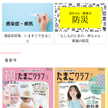
からだのためを思って摂取したはずのサプリメントで体調を崩し
てしまっては本末転倒です。薬とサプリメントを併用するとき
は、まず医師や薬剤師に相談しましょう。自己判断での摂取は、
思わぬリスクを招くことがあります。
また、用法・用量を守ることも重要です。適量を超えて摂取する
感染症対策、いますぐできるこ
「もしものときの」赤ちゃん・
と、逆効果になったり、副作用が出たりすることがあるので注意
と
家族の防災
しましょう。
サプリメントは正しく活用しよう！
最新号