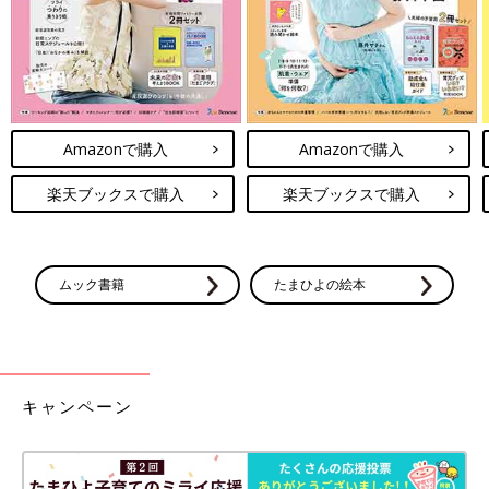
サプリメントは健康をサポートしてくれる心強い味方ですが、薬
との飲み合わせや、サプリメント同士の飲み合わせには注意が必
Amazonで購入
Amazonで購入
要です。成分によっては薬の効果を弱めたり強めたりすることが
あり、健康に悪影響を及ぼす可能性もあります。併用する際は、
楽天ブックスで購入
楽天ブックスで購入
必ず医師や薬剤師に相談し、適切な方法で摂取しましょう。
＜参考文献＞
※1 一般社団法人 愛知県薬剤師会 医薬品との併用に注意のいる健
ムック書籍
たまひよの絵本
康食品
※2 医療法人社団玲瓏会 金町中央病院 薬とサプリメントを一緒に
飲んでも安全？
※3 国立病院機構熊本医療センタ一「くす通信第124号」
※4 厚生労働省eJIM「亜鉛」
キャンペーン
※5 日本栄養 ・食糧学会誌 Vol. 45 No. 3 221～226 1992「9週間
の食事記録による推定亜鉛摂取量と血漿亜鉛濃度の関係」
PROFILE