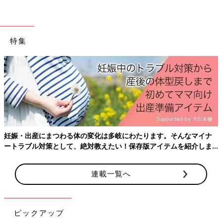
ます。本来、食物繊維は排便を促し腸内環境を整えてくれる大切
な役割を担っていますが、その一方で、亜鉛の排泄も促してしま
い、摂りすぎると体内の亜鉛が不足してしまう可能性がありま
特集
す。（※5）
薬とサプリメントの安全な飲み方
妊娠・出産にまつわる体の変化は多岐にわたります。そんなマイナ
ートラブル対策として、絶対教えたい！保存版アイテムを紹介しま
す。
連載一覧へ
ピックアップ