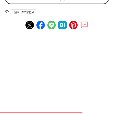
ビタミンKは血液を固める酵素の合成に関与しています。たとえ
ば、怪我をしても時間がたつと自然に出血がとまるのは、血液を
医師・専門家監修
固める酵素が働くから。ビタミンKは、この酵素の生成に欠かせ
ません。
しかし、ワルファリンなどの血液凝固防止薬を服用している場
合、一緒に摂ると薬の効果が弱まってしまう可能性があります。
（※1）
ビタミンKは、クロレラ含有のサプリメントや青汁、納豆に多く
含まれているので、これらを摂取するときは要注意です。（※2）
イチョウ葉エキス
イチョウ葉エキスの働きはビタミンKとは真逆です。血小板の働
きを弱め、血を固まりにくくする作用があります。（※1）
そのため、ワルファリンなどの血液凝固防止薬と一緒に摂ると、
出血しやすくなるリスクがあります。