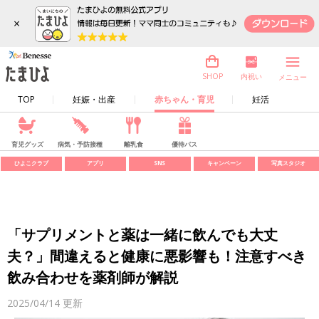
×
内祝い
SHOP
メニュー
TOP
妊娠・出産
赤ちゃん・育児
妊活
育児グッズ
病気・予防接種
離乳食
優待パス
ひよこクラブ
アプリ
SNS
キャンペーン
写真スタジオ
「サプリメントと薬は一緒に飲んでも大丈
夫？」間違えると健康に悪影響も！注意すべき
飲み合わせを薬剤師が解説
2025/04/14
更新