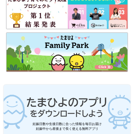
あんしん漢方薬剤師
山形 ゆかり
薬剤師・薬膳アドバイザー・フードコーディネーター。病院薬剤
師として在勤中、食養生の大切さに気付き薬膳の道へ入り、牛
角・吉野家他薬膳レストランなど15社以上のメニュー開発にも携
わる。症状・体質に合ったパーソナルな漢方をスマホひとつで相
妊娠日数や生後日数に合った情報を毎日お届け
妊娠中から産後まで長く使える無料アプリ
談、症状緩和と根本改善を目指すオンラインAI漢方「あんしん漢