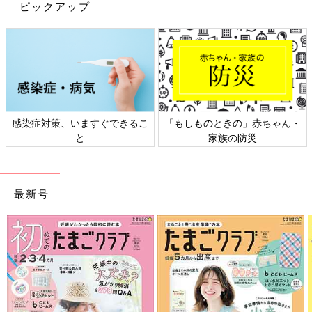
ピックアップ
感染症対策、いますぐできるこ
「もしものときの」赤ちゃん・
と
家族の防災
出典：Instagramアカウント「cinnamon.kun.mama」
こちらはシナモンママさんがしまむらで購入した、Littc（リトシ
最新号
ー）のセーラーシャツ。そでにミッキーマウスとミニーマウスが
描かれていたり、セーラーえりに耳が付いていたりと目を引くデ
ザインで、サロペットに合わせても可愛いんだとか♪
派手色＆派手柄が目を引く♪ ヴァネロペの半袖Tシ
ャツとパンツ