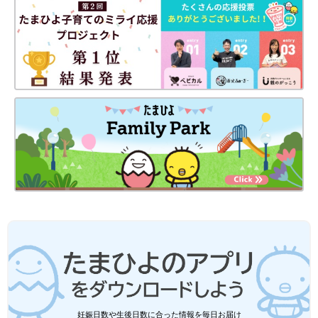
出典：Instagramアカウント「shiichan_ksn」
shiichan_ksnさんがゲットしたのは、しまむら「PickyPixie（ピ
ッキーピクシー）」の半袖Tシャツとパンツ。描かれている「ヴ
ァネロペ」はシュガー・ラッシュのキャラクターで、お子さんが
ハマっているんだとか！目を引くグリーンや、ヴァネロペのイラ
ストがとても可愛いですよね♪
しまむら「可愛さ爆発」「デザインにこ
だわりを感じる」超使える春トップス5
選
オシャレさんたちから大人気のしまむらでは、
春にぴったりなトップスがたくさん販売されて
います。春を感じられる色味や柄、寒暖差のあ
る時期にも使いやすいアイテムなど、バリエー
ションも豊富。今回は、なかでも特に話題を集
どのコラボアイテムも、ディズニーファンにとってはたまらな
めている商品をご紹介します♪
い、素敵なデザインでしたよね！しまむら×ディズニーのコラボ
アイテムは、ミッキーマウスやミニーマウスをはじめ、プリンセ
スやマリーなど、たくさんのキャラクターが販売されています。
ぜひ推しキャラのアイテムをゲットしてくださいね♪
妊娠日数や生後日数に合った情報を毎日お届け