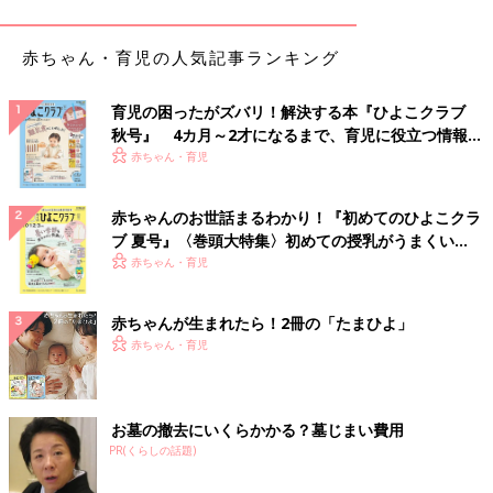
ーマウスのトップスとスカート
赤ちゃん・育児の人気記事ランキング
育児の困ったがズバリ！解決する本『ひよこクラブ
秋号』 4カ月～2才になるまで、育児に役立つ情報が
いっぱい！
赤ちゃん・育児
赤ちゃんのお世話まるわかり！『初めてのひよこクラ
ブ 夏号』〈巻頭大特集〉初めての授乳がうまくい
く！ おっぱい・ミルクの基本と夏のトラブル 解決テ
赤ちゃん・育児
ク
赤ちゃんが生まれたら！2冊の「たまひよ」
赤ちゃん・育児
お墓の撤去にいくらかかる？墓じまい費用
PR(くらしの話題)