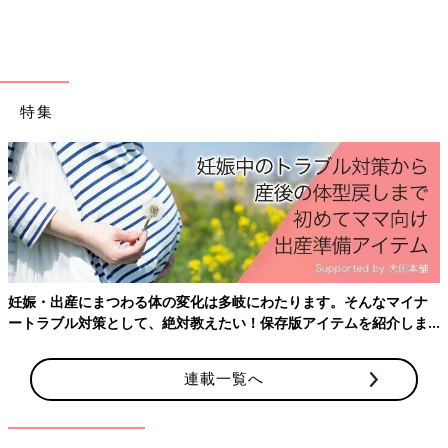
出典：Instagramアカウント「mina_0823mom」
mina_0823momさんがおすすめするのは、micorrid（ミコリッ
ド）のパンツ3点。どれも、すそのデザインが特徴的で可愛いで
特集
すよね！特にお気に入りはリボン柄のパンツだそうで、お尻部分
のポケットには、「わんわん物語」に登場する「レディ」が刺し
ゅうされているとのこと♪
前後どちらから見ても可愛い♪ セーラーえりが素敵
な半袖トップス
妊娠・出産にまつわる体の変化は多岐にわたります。そんなマイナ
ートラブル対策として、絶対教えたい！保存版アイテムを紹介しま
す。
連載一覧へ