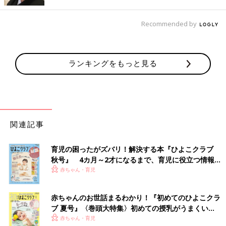
Recommended by
出典：Instagramアカウント「yuzuko1234」
ランキングをもっと見る
こちらはyuzuko1234さんがゲットした、Littc（リトシー）のア
イテム。トップスの胸もとにはミッキーマウスとミニーマウスが
描かれており、後ろ側のセーラーえりは、なんとミッキーマウス
型になっているんだそう！スカートはミニーマウス×ハート×リボ
ンの組み合わせが可愛いデザインで、トップスと合わせると「信
関連記事
じられないほど可愛い」とのこと♪
育児の困ったがズバリ！解決する本『ひよこクラブ
デザインにこだわりが詰まってる！ミニーマウス・
秋号』 4カ月～2才になるまで、育児に役立つ情報が
マリー・レディのパンツ
いっぱい！
赤ちゃん・育児
赤ちゃんのお世話まるわかり！『初めてのひよこクラ
ブ 夏号』〈巻頭大特集〉初めての授乳がうまくい
く！ おっぱい・ミルクの基本と夏のトラブル 解決テ
赤ちゃん・育児