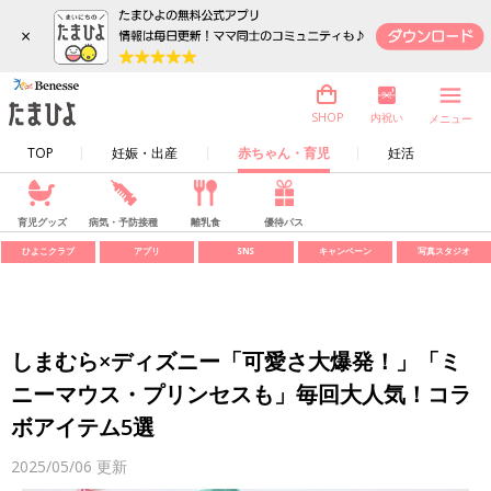
×
内祝い
SHOP
メニュー
TOP
妊娠・出産
赤ちゃん・育児
妊活
育児グッズ
病気・予防接種
離乳食
優待パス
ひよこクラブ
アプリ
SNS
キャンペーン
写真スタジオ
しまむら×ディズニー「可愛さ大爆発！」「ミ
ニーマウス・プリンセスも」毎回大人気！コラ
ボアイテム5選
2025/05/06
更新