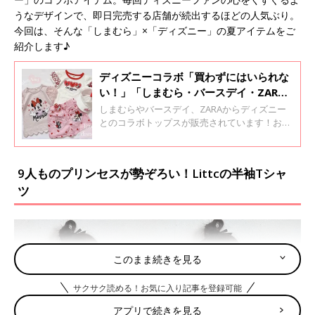
うなデザインで、即日完売する店舗が続出するほどの人気ぶり。
今回は、そんな「しまむら」×「ディズニー」の夏アイテムをご
紹介します♪
ディズニーコラボ「買わずにはいられな
い！」「しまむら・バースデイ・ZARA
も！」超おすすめトップス5選
しまむらやバースデイ、ZARAからディズニー
とのコラボトップスが販売されています！おな
じみのミッキーやミニーだけでなく、デイジー
やプルートコラボなどなど、どれも可愛すぎて
たまりませんっ♪ 今回はディズニーとコラボさ
9人ものプリンセスが勢ぞろい！Littcの半袖Tシャ
れた、春夏に向けて着られるロンTや半袖Tシャ
ツ
ツをご紹介します。
このまま続きを見る
サクサク読める！お気に入り記事を登録可能
アプリで続きを見る