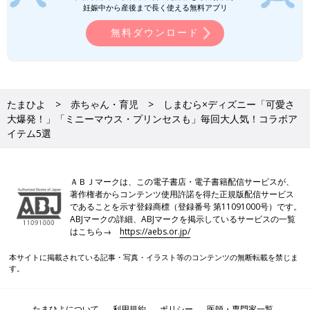
妊娠中から産後まで長く使える無料アプリ
(文：今井あやか)
無料ダウンロード
●記事内容でご紹介している投稿、リンク先は、削除される場合
があります。あらかじめご了承ください。
●記事の内容は2025年4月の情報で、現在と異なる場合がありま
す。
たまひよ
赤ちゃん・育児
しまむら×ディズニー「可愛さ
超話題★厚底スニーカー「しまむら・
大爆発！」「ミニーマウス・プリンセスも」毎回大人気！コラボア
GUも！」「ボリューミーで可愛い！」
イテム5選
元アパレル店員ライターおすすめ4選
厚底スニーカーが大人気です！ほどよいボリュ
ーム感とシルエットが可愛く、脚長効果も期待
できると話題に。履くだけでグッとおしゃれに
見え、なかには1,000円以下で買えるものもあ
ＡＢＪマークは、この電子書店・電子書籍配信サービスが、
り、ぜひとも注目してほしいんです。そこで今
著作権者からコンテンツ使用許諾を得た正規版配信サービス
であることを示す登録商標（登録番号 第11091000号）です。
回は元アパレル店員ライターが、春夏コーデに
春の羽織りアイテム「ユニクロ・しまむ
ABJマークの詳細、ABJマークを掲示しているサービスの一覧
大活躍する厚底スニーカーをご紹介！おすすめ
らも！」「カーデ・軽量ジャケットが大
はこちら→
https://aebs.or.jp/
の合わせ方も要チェックです♪
活躍！」元アパレル店員ライターおすす
春が近づき暖かい日もありますが、まだまだ肌
め5選
寒い日もありますよね。ちょっとしたお出かけ
本サイトに掲載されている記事・写真・イラスト等のコンテンツの無断転載を禁じま
にも使えて、パッとラクに羽織れるアイテムが
す。
欲しいと思っているかたも多いかと思います。
そこで今回は元アパレル店員ライターが、春に
しまむらの記事一覧
大活躍する羽織りアイテムをご紹介！おすすめ
たまひよについて
利用規約
ポリシー
医師・専門家一覧