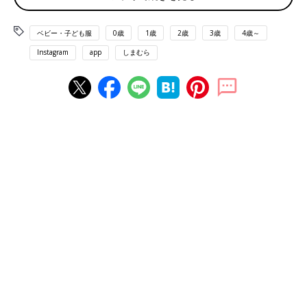
ベビー・子ども服
0歳
1歳
2歳
3歳
4歳～
Instagram
app
しまむら
出典：Instagramアカウント「ayachan0803」
ayachan0803さんが購入したのは、しまむら「Littc（リトシ
ー）」のプリンセス柄Tシャツ。シンデレラや白雪姫、モアナな
どが描かれており、プリンセス好きキッズにはたまらないデザイ
ンですよね！イラストが色鮮やかなのも素敵なところ♪
これは上下合わせて着たい！ミッキーマウス＆ミニ