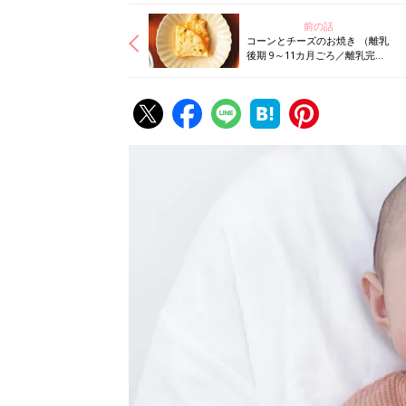
前の話
コーンとチーズのお焼き （離乳
後期 9～11カ月ごろ／離乳完了
期 1才～1才6カ月ごろ）