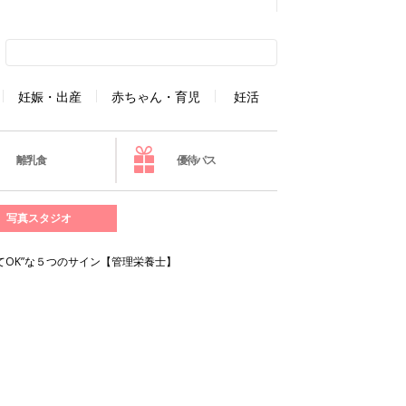
妊娠・出産
赤ちゃん・育児
妊活
離乳食
優待パス
写真スタジオ
OK”な５つのサイン【管理栄養士】