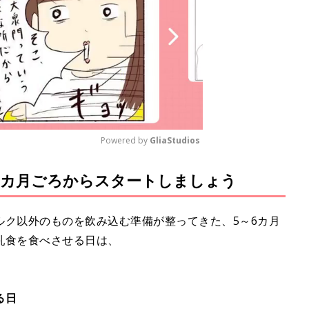
Powered by 
GliaStudios
6カ月ごろからスタートしましょう
M
u
t
ルク以外のものを飲み込む準備が整ってきた、5～6カ月
e
乳食を食べさせる日は、
る日