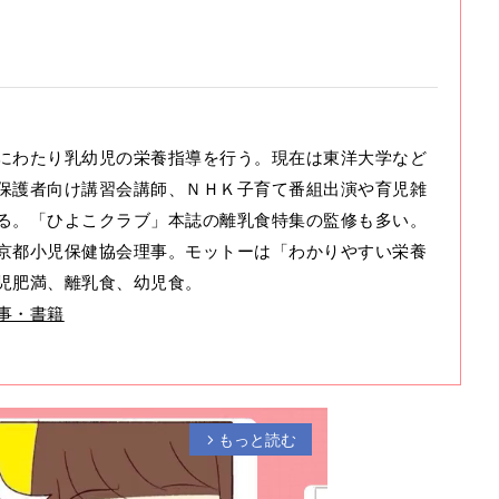
にわたり乳幼児の栄養指導を行う。現在は東洋大学など
保護者向け講習会講師、ＮＨＫ子育て番組出演や育児雑
る。「ひよこクラブ」本誌の離乳食特集の監修も多い。
京都小児保健協会理事。モットーは「わかりやすい栄養
児肥満、離乳食、幼児食。
事・書籍
もっと読む
arrow_forward_ios