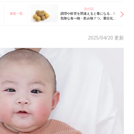
次の話
連載一覧
調理や保管を間違えると毒になる…！
危険な食べ物・飲み物７つ。重症化し
やすい乳幼児は､とくにここに注意し
て！【管理栄養士】
2025/04/20
更新