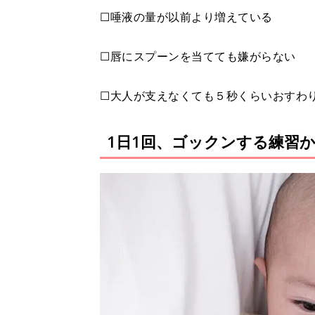
☐唾液の量が以前より増えている
☐唇にスプーンを当てても嫌がらない
☐大人が支えなくても５秒くらいおすわ
1日1回、ゴックンする練習