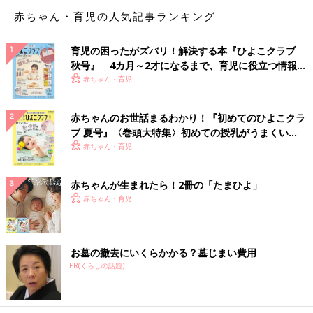
署へ異動になってくれてた！また色々な人が入って、苦手な人が
赤ちゃん・育児の人気記事ランキング
できるかもしれないけれど、しばらくは気持ちが楽に仕事ができ
ます」
育児の困ったがズバリ！解決する本『ひよこクラブ
「子育て」で夢をかなえたママも。
秋号』 4カ月～2才になるまで、育児に役立つ情報が
いっぱい！
赤ちゃん・育児
「夫とつきあう前からずーっと子どもが生まれたら『土屋鞄のラ
ンドセル』が夢でした。そして、いま一年生の子どもは土屋鞄の
赤ちゃんのお世話まるわかり！『初めてのひよこクラ
ランドセルを背負って元気に登校しています！夢かなった
ブ 夏号』〈巻頭大特集〉初めての授乳がうまくい
ど！！」
く！ おっぱい・ミルクの基本と夏のトラブル 解決テ
赤ちゃん・育児
ク
「ゲームセンターなどにある、お金を入れると動く乗り物に一緒
赤ちゃんが生まれたら！2冊の「たまひよ」
に乗りたいなぁとずっと思ってました。子どもを連れてゲームセ
赤ちゃん・育児
ンターに行くと、アンパンマンやトーマス、新幹線やバスなどい
ろんな乗り物があるので、子連れで必ず1回は乗ってしまいま
す」
お墓の撤去にいくらかかる？墓じまい費用
どんなことでも願いや目標が叶えられるのはうれしいものです
PR(くらしの話題)
ね。さらにがんばる活力につながります！
（文・古川はる香）