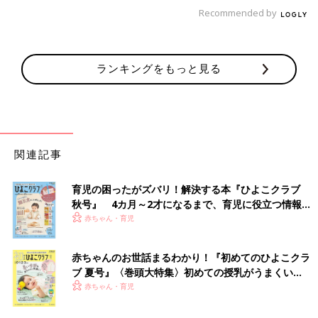
子どもが「習い事を辞めたい」と言った
Recommended by
らどうするべき？小児脳科学者が語る、
今の時代を生き抜くために本当に大切な
小児脳科学者の成田奈緒子先生は、子育て相談
力
を通して、子どもが幸せになるために大切なこ
とをママ・パパたちに伝えています。子どもが
ランキングをもっと見る
幸せになるためには、ときには子育てへの考え
方を見直すことも必要です。子どもの習い事
■文中のコメントはすべて、『ウィメンズパーク』（2022年1月
や、子どもの将来の夢などの考え方について、
末まで）の投稿からの抜粋です。
成田先生に話を聞きました。全4回インタビュ
※この記事は「たまひよONLINE」で過去に公開されたもので
ーの3回目です。
す。
関連記事
※記事の内容は記事執筆当時の情報であり、現在と異なる場合が
あります。
育児の困ったがズバリ！解決する本『ひよこクラブ
秋号』 4カ月～2才になるまで、育児に役立つ情報が
いっぱい！
赤ちゃん・育児
赤ちゃんのお世話まるわかり！『初めてのひよこクラ
ブ 夏号』〈巻頭大特集〉初めての授乳がうまくい
く！ おっぱい・ミルクの基本と夏のトラブル 解決テ
赤ちゃん・育児
ク