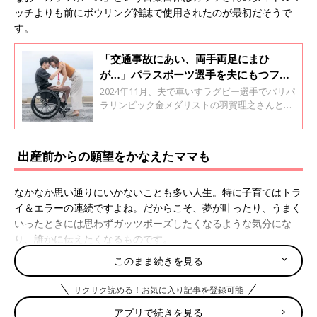
ッチよりも前にボウリング雑誌で使用されたのが最初だそうで
す。
「交通事故にあい、両手両足にまひ
が…」パラスポーツ選手を夫にもつフリ
ーアナ･久下真以子。「おなかの子に金
2024年11月、夫で車いすラグビー選手でパリパ
メダルを」が2024年の目標だった
ラリンピック金メダリストの羽賀理之さんとの
間に、第1子となる男の子を出産したフリーア
ナウンサーの久下真以子さん。パラアスリート
の強さやパラスポーツの魅力を発信していま
出産前からの願望をかなえたママも
す。久下さんに、パラアスリートである夫との
出会いや結婚に至るまでについて聞きました。
全2回のインタビューの前編です。
なかなか思い通りにいかないことも多い人生。特に子育てはトラ
イ＆エラーの連続ですよね。だからこそ、夢が叶ったり、うまく
いったときには思わずガッツポーズしたくなるような気分にな
り、誰かに伝えたくなるものです。
口コミサイト『ウィメンズパーク』でもママたちの「成功体験」
このまま続きを見る
が報告されていました！
サクサク読める！お気に入り記事を登録可能
まずは家計に直結する「貯金」の成功体験から。
アプリで続きを見る