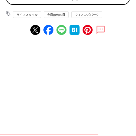
「500円貯金を2年半続けた結果、11万円弱になりました！いや
ぁ嬉しいもんですね！家族の服などに3万円ほど使い、あとは自
ライフスタイル
今日は何の日
ウィメンズパーク
分の服をちょくちょく買っています」
「ダイエット」についての成功体験もたくさん寄せられていまし
た。
「－20kgを維持して5年たちました。食事を人並みに抑え、よく
動くことを心がけて途中から運動を取り入れて、80kg目前にき
ていた体重を標準体重にまで減らしました」
「ダイエットを始めて3週間経ちました。今マイナス約5kgで
す！食事制限と筋トレ、ウォーキング、ストレッチ、スポーツも
してるので筋肉もつきまして、入らなかったデニムが入るように
なりました！」
本人の努力による成功体験ではないですが、思わずハイタッチで
共感したくなる「仕事」のエピソードも。
「今日付けで会社の人事異動がありました。私の苦手な人が他部