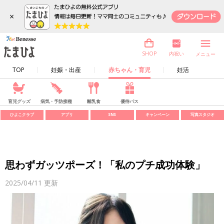
×
内祝い
SHOP
メニュー
TOP
妊娠・出産
赤ちゃん・育児
妊活
育児グッズ
病気・予防接種
離乳食
優待パス
ひよこクラブ
アプリ
SNS
キャンペーン
写真スタジオ
思わずガッツポーズ！「私のプチ成功体験」
2025/04/11
更新