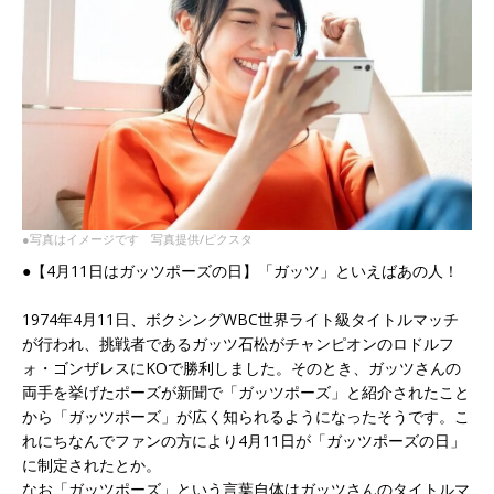
●写真はイメージです 写真提供/ピクスタ
●【4月11日はガッツポーズの日】「ガッツ」といえばあの人！
1974年4月11日、ボクシングWBC世界ライト級タイトルマッチ
が行われ、挑戦者であるガッツ石松がチャンピオンのロドルフ
ォ・ゴンザレスにKOで勝利しました。そのとき、ガッツさんの
両手を挙げたポーズが新聞で「ガッツポーズ」と紹介されたこと
から「ガッツポーズ」が広く知られるようになったそうです。こ
れにちなんでファンの方により4月11日が「ガッツポーズの日」
に制定されたとか。
なお「ガッツポーズ」という言葉自体はガッツさんのタイトルマ