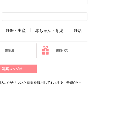
妊娠・出産
赤ちゃん・育児
妊活
離乳食
優待パス
写真スタジオ
大｡すがりついた新薬を服用して3カ月後「奇跡が･･･」