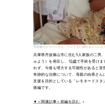
手術後のジョージさん。ベッド上に座れるようにな
兵庫県丹波篠山市に住む5人家族の二男
ゅよう）を発症し、1
0歳
で手術を受けま
れず、今後も増大する可能性があると宣
奇跡的な治療について、母親の由香さん
支援を目的としている「レモネードスタ
後編です。
▼＜関連記事＞前編を読む