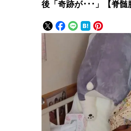
後「奇跡が･･･」【脊