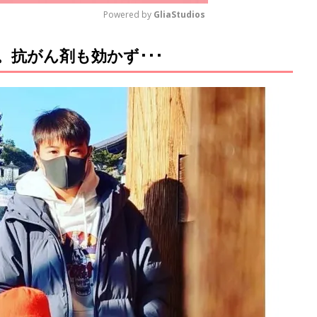
Powered by 
GliaStudios
抗がん剤も効かず･･･
M
u
t
e