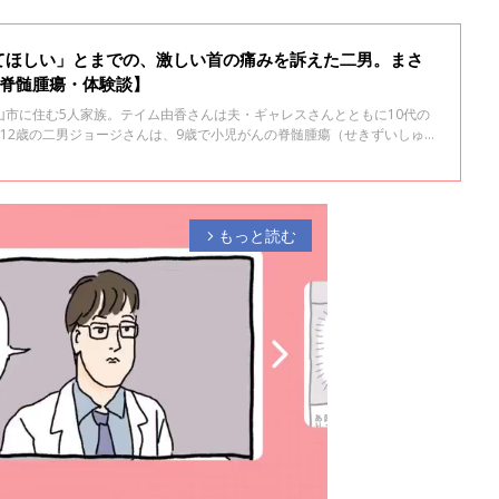
てほしい」とまでの、激しい首の痛みを訴えた二男。まさ
【脊髄腫瘍・体験談】
山市に住む5人家族。テイム由香さんは夫・ギャレスさんとともに10代の
12歳の二男ジョージさんは、9歳で小児がんの脊髄腫瘍（せきずいしゅよ
に、発症当時のジョージさんの様子や、手術や治療などについて話を聞き
の前編です。
もっと読む
arrow_forward_ios