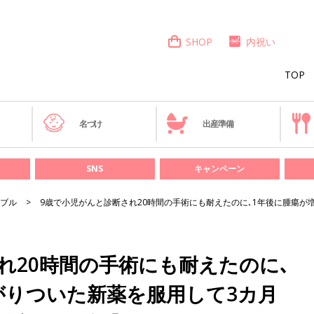
SHOP
内祝い
TOP
き
名づけ
出産準備
SNS
キャンペーン
ブル
9歳で小児がんと診断され20時間の手術にも耐えたのに､1年後に腫瘍が増
れ20時間の手術にも耐えたのに､
がりついた新薬を服用して3カ月