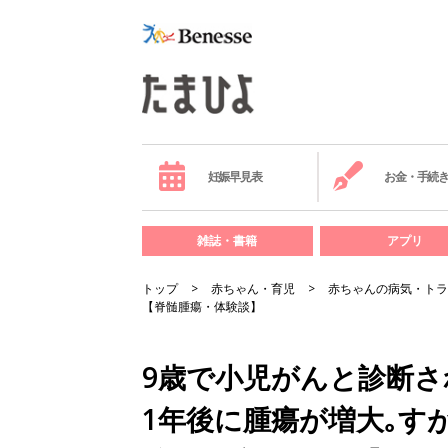
妊娠早見表
お金・手続
雑誌・書籍
アプリ
トップ
赤ちゃん・育児
赤ちゃんの病気・トラ
【脊髄腫瘍・体験談】
9歳で小児がんと診断さ
1年後に腫瘍が増大｡す