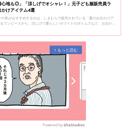
着心地も◎」「涼しげでオシャレ！」元子ども服販売員ラ
出かけアイテム4選
ーの私がおすすめするのは、しまむらで販売されている「夏のお出かけア
れるワンピースから、涼しげで夏らしいホワイトのボトムスなど、お出か
ました！アイテムの魅力やコーデ術もお伝えしているので、ぜひチェック
もっと読む
arrow_forward_ios
Powered by 
GliaStudios