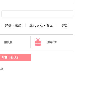
妊娠・出産
赤ちゃん・育児
妊活
離乳食
優待パス
写真スタジオ
5選