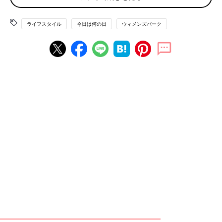
す。いまどきは触れない男の子もいて、息子の友だちに『すげ
ぇ！』と、称賛されるのが唯一の自慢です」
ライフスタイル
今日は何の日
ウィメンズパーク
「しゃっくりを2回目以内で止めることができます。最高に調子
の良い時は、初回のしゃっくり出そうな瞬間に止めることができ
ます」
「正露丸のにおいが大好きで、いくらでも嗅いでいられます。お
腹が痛いときも臭いを嗅ぐだけで治った気になれます」
「UFO見たことあります！20年程前の早朝に、明るくなってきた
なぁと空を見上げるとスーッと動くものが目にとまりました。あ
れはUFOに違いない！」
「かなり正確な、はら時計を装備しています。さて何時かなと思
ったら時計を見る前に予想。見ると前後5分くらいの誤差である
ことがほとんど」
「道具や鼻をつままなくても、耳の奥に少しグッと力を入れるだ
けで耳抜きできます。今のところ特に活用方法がありません