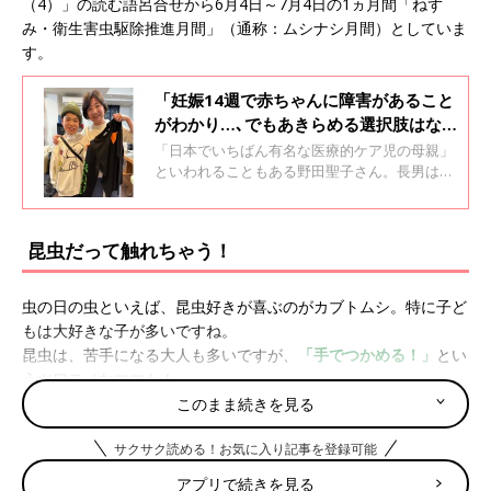
（4）」の読む語呂合せから6月4日～7月4日の1ヵ月間「ねず
み・衛生害虫駆除推進月間」（通称：ムシナシ月間）としていま
す。
「妊娠14週で赤ちゃんに障害があること
がわかり…､でもあきらめる選択肢はな
かった」政治家で医療的ケア児の母・野
「日本でいちばん有名な医療的ケア児の母親」
田聖子議員。家族の幸せと社会の課題
といわれることもある野田聖子さん。長男は先
天性の病気のため生まれてすぐに手術を受け、
14歳になった現在も胃ろうによる栄養摂取や夜
間の人工呼吸器利用などの医療的ケアが必要で
昆虫だって触れちゃう！
す。野田さんに、妊娠中に赤ちゃんに障害があ
るとわかったことや、医療的ケア児を育てる母
としての思いについて聞きました。
虫の日の虫といえば、昆虫好きが喜ぶのがカブトムシ。特に子ど
もは大好きな子が多いですね。
昆虫は、苦手になる大人も多いですが、
「手でつかめる！」
とい
うツワモノなママも！
口コミサイト『ウィメンズパーク』は、昆虫に限らず「たいして
このまま続きを見る
役に立たないことだけど、私、これ自慢です！」のオンパレー
サクサク読める！お気に入り記事を登録可能
ド！
アプリで続きを見る
「昆虫に限らず、カエルやトカゲも触れます。ほおずりもできま