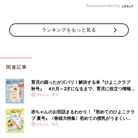
Recommended by
どれも「うらやましい！」といえるほどではないですが…自慢で
きることがひとつあるのはいいことです、かね（笑）
（文・井上裕紀子）
ランキングをもっと見る
なぜ…？わずか14cmのすき間に2歳児が
首をはさまれ死亡。３～5月は遊具によ
る事故が増加?!【小児科医】
暖かくなってくると、公園で遊ぶことが増えて
きます。しかし消費者庁の調べでは、1年の中
でも3〜5月はとくに遊具による子どもの事故が
多いそうです。なかには命を落とすような事故
関連記事
も…。子どもの事故に詳しい小児科医 山中龍
■文中のコメントはすべて、『ウィメンズパーク』（2022年1月
宏先生に、実際に起きた遊具での事故について
末まで）の投稿からの抜粋です。
育児の困ったがズバリ！解決する本『ひよこクラブ
聞きました。
※この記事は「たまひよONLINE」で過去に公開されたもので
秋号』 4カ月～2才になるまで、育児に役立つ情報が
す。
いっぱい！
赤ちゃん・育児
※記事の内容は記事執筆当時の情報であり、現在と異なる場合が
あります。
赤ちゃんのお世話まるわかり！『初めてのひよこクラ
ブ 夏号』〈巻頭大特集〉初めての授乳がうまくい
く！ おっぱい・ミルクの基本と夏のトラブル 解決テ
赤ちゃん・育児
ク