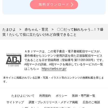
無料ダウンロード
たまひよ
赤ちゃん・育児
〇〇だって触れちゃう…！？爆
笑！たいして役に立たないけれど自慢できること
ＡＢＪマークは、この電子書店・電子書籍配信サービスが、
著作権者からコンテンツ使用許諾を得た正規版配信サービス
であることを示す登録商標（登録番号 第11091000号）です。
ABJマークの詳細、ABJマークを掲示しているサービスの一覧
はこちら→
https://aebs.or.jp/
本サイトに掲載されている記事・写真・イラスト等のコンテンツの無断転載を禁じま
す。
たまひよについて
利用規約
ポリシー
医師・専門家一覧
サイトマップ
調査・プレスリリース・メディア掲載
広告のご相談