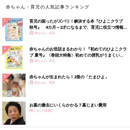
が…」
赤ちゃん・育児の人気記事ランキング
「大根100gなど、材料をぴったりの量で切ることができます。
育児の困ったがズバリ！解決する本『ひよこクラブ
試しに計りに乗せるとぴったり！でも、料理は苦手です」
秋号』 4カ月～2才になるまで、育児に役立つ情報が
いっぱい！
赤ちゃん・育児
「何かを袋に入れるときに、パッと見てぴったりのサイズの袋を
探せます。でも、ぜんぜん役に立ったことないです」
赤ちゃんのお世話まるわかり！『初めてのひよこクラ
「骨折してから左ヒジの皮がビロ～～ンと伸びるので、そこに10
ブ 夏号』〈巻頭大特集〉初めての授乳がうまくい
円玉を隠せます。いかがでしょうか？」
く！ おっぱい・ミルクの基本と夏のトラブル 解決テ
赤ちゃん・育児
ク
「前屈もできないくらいガチガチに体が硬いのに、手首だけが異
赤ちゃんが生まれたら！2冊の「たまひよ」
常に柔らかいです。右手で右手手首から肘の間を掴めます」
赤ちゃん・育児
「不器用で裁縫などは全然得意じゃないけど、なぜか1cmの鶴だ
けは折れます。夫に見せたら『すごいね』って言ってプチっと潰
お墓の撤去にいくらかかる？墓じまい費用
されました」
PR(くらしの話題)
「右ヒザをずっとポキポキ鳴らせます。何の得にもならず。そし
て羨ましがられることもない（泣）」