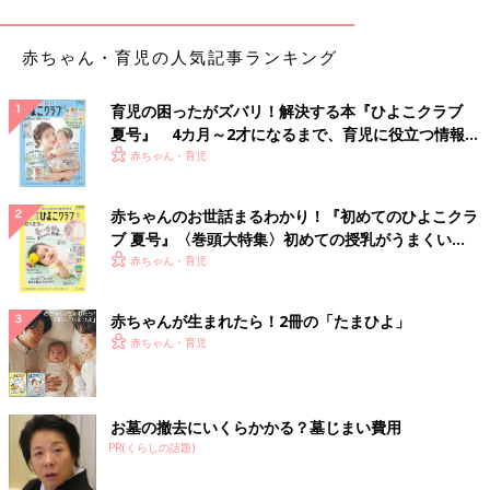
赤ちゃん・育児の人気記事ランキング
育児の困ったがズバリ！解決する本『ひよこクラブ
夏号』 4カ月～2才になるまで、育児に役立つ情報が
いっぱい！
赤ちゃん・育児
赤ちゃんのお世話まるわかり！『初めてのひよこクラ
ブ 夏号』〈巻頭大特集〉初めての授乳がうまくい
く！ おっぱい・ミルクの基本と夏のトラブル 解決テ
赤ちゃん・育児
ク
赤ちゃんが生まれたら！2冊の「たまひよ」
赤ちゃん・育児
お墓の撤去にいくらかかる？墓じまい費用
PR(くらしの話題)