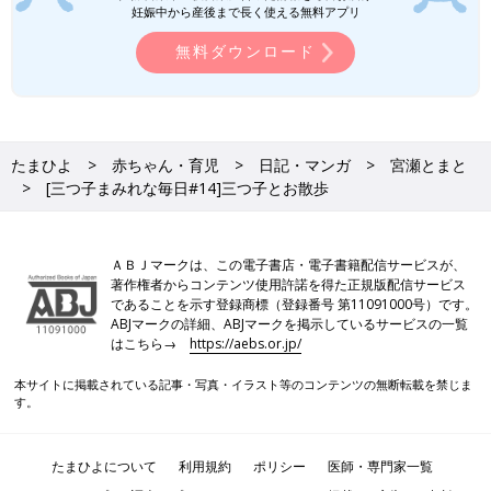
妊娠中から産後まで長く使える無料アプリ
無料ダウンロード
たまひよ
赤ちゃん・育児
日記・マンガ
宮瀬とまと
[三つ子まみれな毎日#14]三つ子とお散歩
ＡＢＪマークは、この電子書店・電子書籍配信サービスが、
著作権者からコンテンツ使用許諾を得た正規版配信サービス
であることを示す登録商標（登録番号 第11091000号）です。
ABJマークの詳細、ABJマークを掲示しているサービスの一覧
はこちら→
https://aebs.or.jp/
本サイトに掲載されている記事・写真・イラスト等のコンテンツの無断転載を禁じま
す。
たまひよについて
利用規約
ポリシー
医師・専門家一覧