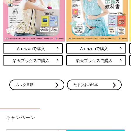
いつも声かけられてるもんね…覚えちゃうよね…（笑）
「三つ子まみれな毎日」今までのお話はこちら
たまひよONLINE連載中の育児マンガ一覧はこちら
[宮瀬とまと]
Amazonで購入
Amazonで購入
2012年産まれ三つ子のお母さん。
まさかの初妊娠で三つ子！夫は単身赴任でワンオペ！手も足りな
楽天ブックスで購入
楽天ブックスで購入
い目も足りないおっぱいも足りない！さあどうしよう！
まわりに助けてもらいながらなんとか三つ子育児中☆
Twitter @mitsugobiyori
ムック書籍
たまひよの絵本
インスタグラム @mitsugobiyori
前の話
次の話
[三つ子まみれな毎日
一覧
[三つ子まみれな毎日＃
キャンペーン
＃13]三つ子と風邪
15]三つ子と自由時間