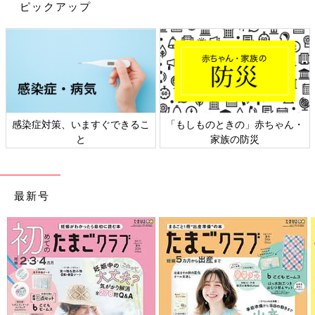
ピックアップ
ベビーカーで小さい三つ子をつれていると、本当に声かけられる
事が多かったです。
基本、毎日お出かけしてたのですが、声をかけられなかった日が
珍しいくらい。
感染症対策、いますぐできるこ
「もしものときの」赤ちゃん・
いつも特に急いでるわけでもなかったのでその都度お話させても
と
家族の防災
らってました。
だいたいが、好意的で褒められたり応援してくれるので嬉しかっ
たです。
最新号
デリケートな質問をしてくる方は結構いました。最初はモヤモヤ
もしたのですが、何度も何度も聞かれるので、深く考えずに世間
話で聞いてるようなものなんだろうな～とすっかり慣れてしまい
ました…。
家で遊んでるボーが突然独り言を言ったのはビックリしました
（笑）