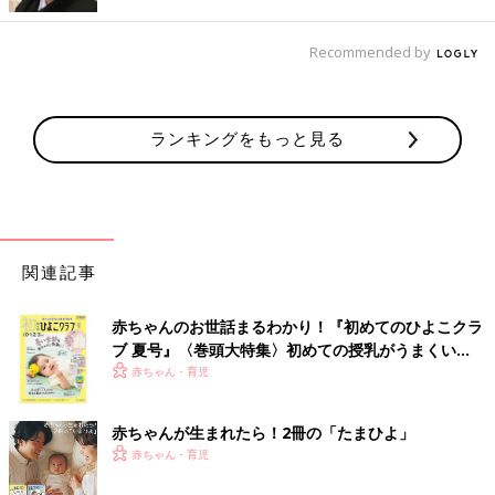
Recommended by
ランキングをもっと見る
関連記事
赤ちゃんのお世話まるわかり！『初めてのひよこクラ
ブ 夏号』〈巻頭大特集〉初めての授乳がうまくい
く！ おっぱい・ミルクの基本と夏のトラブル 解決テ
赤ちゃん・育児
ク
赤ちゃんが生まれたら！2冊の「たまひよ」
赤ちゃん・育児