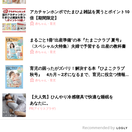
アカチャンホンポでたまひよ雑誌を買うとポイント10
倍【期間限定】
赤ちゃん・育児
まるごと1冊“出産準備”の本『たまごクラブ 夏号』
〈スペシャル大特集〉夫婦で予習する 出産の教科書
赤ちゃん・育児
育児の困ったがズバリ！解決する本『ひよこクラブ
秋号』 4カ月～2才になるまで、育児に役立つ情報が
いっぱい！
赤ちゃん・育児
【大人気】ひんやり冷感寝具で快適な睡眠を
あなたに。
PR(アイリスプラザ)
Recommended by