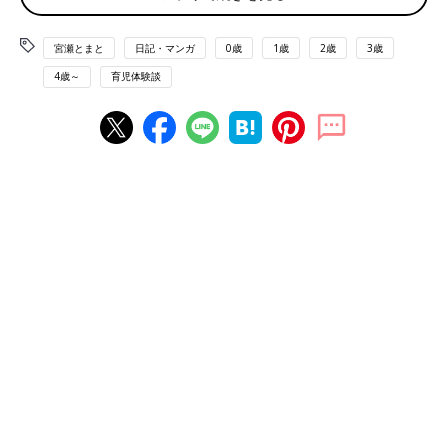
宮瀬とまと
日記・マンガ
0歳
1歳
2歳
3歳
4歳～
育児体験談