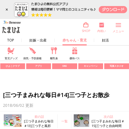
×
内祝い
SHOP
メニュー
TOP
妊娠・出産
赤ちゃん・育児
妊活
育児グッズ
病気・予防接種
離乳食
優待パス
ひよこクラブ
アプリ
SNS
キャンペーン
写真スタジオ
[三つ子まみれな毎日#14]三つ子とお散歩
2018/06/02
更新
前の話
次の話
[三つ子まみれな毎日
一覧
[三つ子まみれな毎日＃
＃13]三つ子と風邪
15]三つ子と自由時間