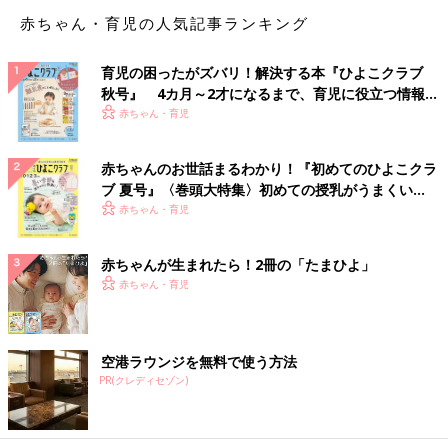
赤ちゃん・育児の人気記事ランキング
育児の困ったがズバリ！解決する本『ひよこクラブ
秋号』 4カ月～2才になるまで、育児に役立つ情報が
いっぱい！
赤ちゃん・育児
赤ちゃんのお世話まるわかり！『初めてのひよこクラ
ブ 夏号』〈巻頭大特集〉初めての授乳がうまくい
く！ おっぱい・ミルクの基本と夏のトラブル 解決テ
赤ちゃん・育児
ク
赤ちゃんが生まれたら！2冊の「たまひよ」
赤ちゃん・育児
子どもが生まれてから、
ドアを開けたまま、トイレやお風呂に入
ることに慣れました。
トイレまで子どもが追いかけてくるし、お
空港ラウンジを無料で使う方法
風呂中もドアを開けたまま、歌を歌ったりして子どもを楽しませ
PR(クレディセゾン)
ています・・・寒っ。お風呂上がりも、自分は濡れたままの寒い
姿で、まずは子どもを拭く。不思議なことに、いつの間にか慣れ
ました。