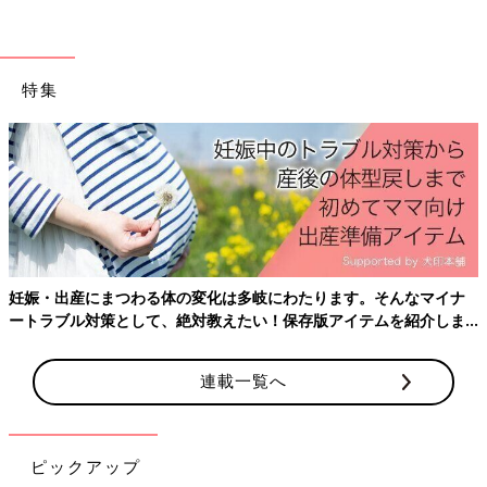
2018年4月に息子を出産した34歳。
Twitter
(@ninputweet)とInstagram(@haha_waguri)で、妊娠中か
ら現在の育児中までのイラストを、ほぼ毎日更新しています。
特集
X（旧Twitter）「ハハのつぶやき」
Instagram「ハハのつぶやき」
Eテレ信者になりました。[ハハのさけび
#43]
Eテレ信者になりました。[ハハのさけび #43]E
テレこと、NHK教育テレビ・・・それは、子育
てを始めるとぐんと近くなる存在。子どもと一
妊娠・出産にまつわる体の変化は多岐にわたります。そんなマイナ
緒に見るようになって初めて、そのクオリティ
ートラブル対策として、絶対教えたい！保存版アイテムを紹介しま
の高さを知りました！子ども向けと侮るなか
※この記事は、過去にたまひよONLINEで公開されたものです。
す。
れ、歌ひとつとっても、実は有名なシンガーソ
ングライターが作っていたりして、驚きます。
連載一覧へ
キャラクターや小道具の造形も面白いし、内容
前の話
次の話
子育てから学んだ、
も子どもだましじゃなく面白いし・・・大人も
一覧
母親になったなーと感
人生の大事なこと[ハ
じること：食事[ハハの
目を奪われてしまうんですよね。
ハのさけび #45]
さけび #47]
ピックアップ