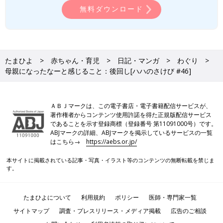
無料ダウンロード
たまひよ
赤ちゃん・育児
日記・マンガ
わぐり
母親になったなーと感じること：後回し[ハハのさけび #46]
ＡＢＪマークは、この電子書店・電子書籍配信サービスが、
著作権者からコンテンツ使用許諾を得た正規版配信サービス
であることを示す登録商標（登録番号 第11091000号）です。
ABJマークの詳細、ABJマークを掲示しているサービスの一覧
はこちら→
https://aebs.or.jp/
本サイトに掲載されている記事・写真・イラスト等のコンテンツの無断転載を禁じま
す。
たまひよについて
利用規約
ポリシー
医師・専門家一覧
サイトマップ
調査・プレスリリース・メディア掲載
広告のご相談