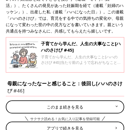
活」）、たくさんの発見があった妊娠期を経て（連載「妊婦のハ
ッケン」）、出産した私（連載「ハハになった日」）。この連載
「ハハのさけび」では、育児をする中での気持ちの変化や、母親
になって変わった世の中の見方などを書いていきます。親という
共通点を持つみなさんに、共感してもらえたら嬉しいです。
子育てから学んだ、人生の大事なこと[ハ
ハのさけび #45]
子育てから学んだ、人生の大事なこと[ハハの
さけび #45]当たり前のようで忘れがちなことな
んですけど、子どもって、一人一人全然違いま
すよね。それぞれで、成長が早い部分も遅い部
分もあるし、その子の個性な部分もある。例え
母親になったなーと感じること：後回し[ハハのさけ
ば私の子どもは、離乳食を全然食べてくれなく
び #46]
て。他の子がもりもり美味しそうに食べるのを
見て、それと比べて落ち込んだりしていたこと
もありました・・・。でも、食事にしろ、体に
しろ言葉にしろ、これからの色々な成長も含め
このまま続きを見る
て、いちいち比べてたらキリがない！ただその
子と向き合うこと、大事なのはそれだけなんで
サクサク読める！お気に入り記事を登録可能
すよね。
アプリで続きを見る