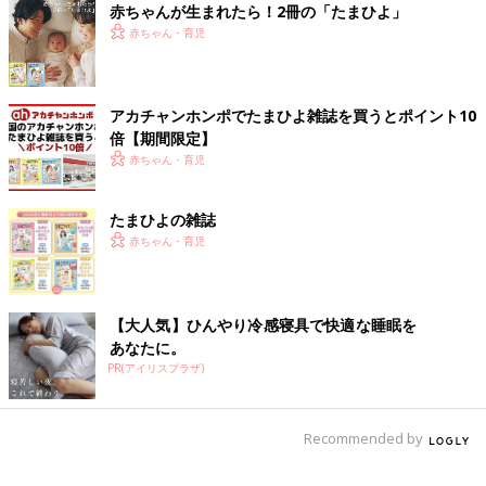
赤ちゃんが生まれたら！2冊の「たまひよ」
赤ちゃん・育児
アカチャンホンポでたまひよ雑誌を買うとポイント10
倍【期間限定】
赤ちゃん・育児
たまひよの雑誌
赤ちゃん・育児
【大人気】ひんやり冷感寝具で快適な睡眠を
あなたに。
PR(アイリスプラザ)
自分のことが後回しになってるなーと気づいた時
、「母親になっ
たなー」と思います。別に美談でもなんでもないんですが、親に
なると、そういうクセが染み付くというか・・・。
でも、子ども
Recommended by
のためにも、自分の体は大事にしないとですね！！
[わぐり]