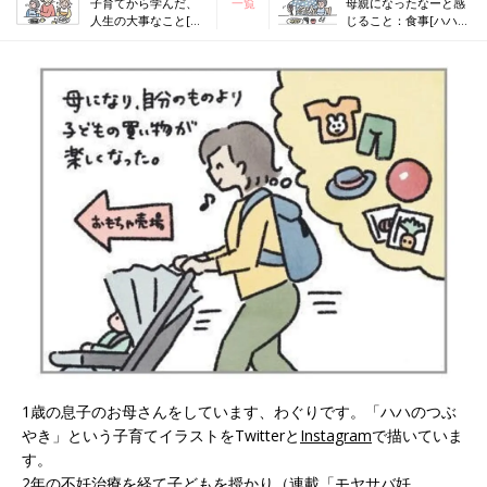
子育てから学んだ、
一覧
母親になったなーと感
人生の大事なこと[ハ
じること：食事[ハハの
ハのさけび #45]
さけび #47]
1歳の息子のお母さんをしています、わぐりです。「ハハのつぶ
やき」という子育てイラストをTwitterと
Instagram
で描いていま
す。
2年の不妊治療を経て子どもを授かり（連載「モヤサバ妊