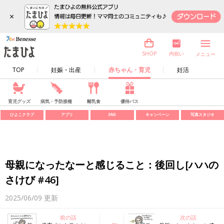
×
内祝い
SHOP
メニュー
TOP
妊娠・出産
赤ちゃん・育児
妊活
育児グッズ
病気・予防接種
離乳食
優待パス
ひよこクラブ
アプリ
SNS
キャンペーン
写真スタジオ
母親になったなーと感じること：後回し[ハハの
さけび #46]
2025/06/09
更新
前の話
次の話