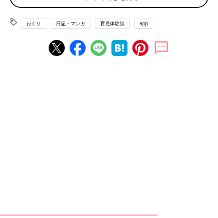
わぐり
日記・マンガ
育児体験談
app
母親になって丸２年たちました！ハハのさけび#46-50では、
私
が「母親になったなー」と感じる瞬間
について書いていきたいと
思います。
母になり、自分のものより子どもの買い物が楽しくなった自分が
います。
以前は買い物といえば、自分の洋服やゲーム、食べ物な
どでしたが・・・今ではあまりそちら方面に興味がわかず、ちょ
っとした空き時間があれば、おもちゃ売り場や子ども服売り場へ
GO！！当然そんな高頻度で買うわけではないのですが、子ども
のものを見てるだけで楽しいんですよね。