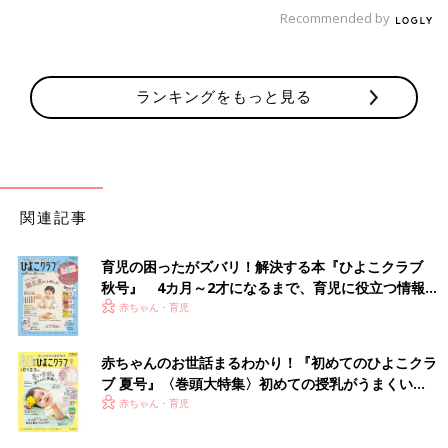
Recommended by
ランキングをもっと見る
関連記事
育児の困ったがズバリ！解決する本『ひよこクラブ
秋号』 4カ月～2才になるまで、育児に役立つ情報が
いっぱい！
赤ちゃん・育児
自分の体の不調も、ついつい後回しになりがち。
あるとき、もの
赤ちゃんのお世話まるわかり！『初めてのひよこクラ
もらいができたのですが、なんかちょっと目が痛いなーぐらいで
ブ 夏号』〈巻頭大特集〉初めての授乳がうまくい
ずっと放置していて。結構腫れてからお医者さんにいったら、
く！ おっぱい・ミルクの基本と夏のトラブル 解決テ
赤ちゃん・育児
「ずいぶん放っておきましたね」と苦笑されてしまいまし
ク
た・・・。