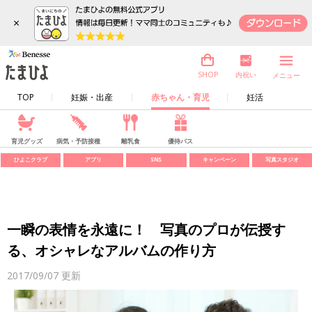
×
内祝い
SHOP
メニュー
TOP
妊娠・出産
赤ちゃん・育児
妊活
育児グッズ
病気・予防接種
離乳食
優待パス
ひよこクラブ
アプリ
SNS
キャンペーン
写真スタジオ
一瞬の表情を永遠に！ 写真のプロが伝授す
る、オシャレなアルバムの作り方
2017/09/07
更新