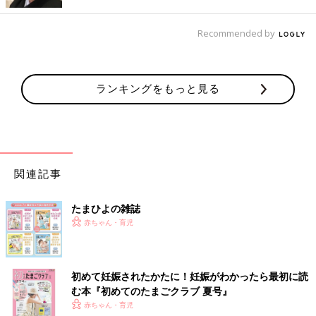
コレーションするといいですよ。手軽なのはシールですが、『初
めてのあんよ』だったら靴のイラストをママが描くのもいいです
Recommended by
よね」。
――ほかに思い出に残るようなデコレーションはありますか？
ランキングをもっと見る
「写真だけでなく、手書きメッセージを添えると日記代わりにも
なります。そのときの状況やママ・パパの気持ちを書いておけ
ば、成長してからも懐かしく思い出せます。
手書きメッセージは、写真データにはない、アルバムならではの
あたたかみですよね」。
関連記事
まるで雑誌みたい！ プロ仕様の品質でフォトブッ
クを作る♪
たまひよの雑誌
赤ちゃん・育児
初めて妊娠されたかたに！妊娠がわかったら最初に読
む本『初めてのたまごクラブ 夏号』
赤ちゃん・育児