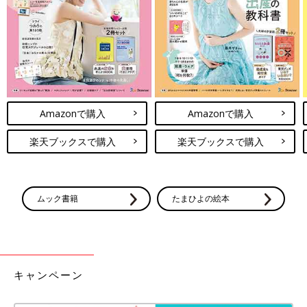
山田花絵さん
Amazonで購入
Amazonで購入
『たまひよの写真スタジオ』センター南店店長だけでなく、カメ
ラマンとしても日々たくさんの赤ちゃん・ファミリー撮影を担当
楽天ブックスで購入
楽天ブックスで購入
しています。明るい笑顔で、お子さまの自然な表情をひきだして
くれます。
たまひよの写真スタジオ公式サイトはこちら
※この記事は「たまひよONLINE」で過去に公開されたもので
ムック書籍
たまひよの絵本
す。
キャンペーン