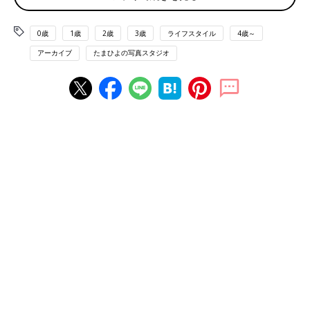
「写真をプリントした順に全部ファイリングしてももちろんいい
ですが、オシャレなものにしたかったら最初にテーマを決めるの
がおすすめです。『生後100日記念』や『
1才
記念』など月齢ご
0歳
1歳
2歳
3歳
ライフスタイル
4歳～
とでもいいですし、『初めての じいじ＆ばあばのおうち』のよ
アーカイブ
たまひよの写真スタジオ
うなイベントごとなど、1つのテーマに絞って作ることです。先
にテーマを決めておけば、テーマに合った写真選びやデコレーシ
ョンができます」。
――テーマを決めたアルバム作りですね。写真選びのポイント
は？
「思い切って、最初にアルバムの表紙に使う写真を決めてしまう
のがコツです。表紙の写真を決めたら、中の写真選びは雑誌を作
る感覚で。アルバム1冊でメリハリが出るように選ぶといいです
よ。全部の写真が決め顔ばかりにならないように、そのときどき
の成長がわかるような動きのある写真も入れましょう。寝返りの
瞬間を連写した写真を並べてもいいですよね。手や足などに寄っ
た写真や、うしろ姿も思い出になります。お子さまの写真だけで
なく、そのときに好きだったキャラクターやおもちゃの写真も入
れておくと記念になります。
また、ベッドやソファの前など何枚も同じ構図・同じお洋服ばか
りならないように選ぶのもポイントです」。