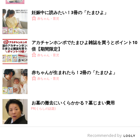
妊娠中に読みたい！3冊の「たまひよ」
赤ちゃん・育児
アカチャンホンポでたまひよ雑誌を買うとポイント10
倍【期間限定】
赤ちゃん・育児
※
『たまひよの写真スタジオ』のフォトブック
赤ちゃんが生まれたら！2冊の「たまひよ」
赤ちゃん・育児
――デコレーションやレイアウトのセンスに自信がないというマ
マにおすすめなのは？
「シールを貼るのが簡単ですが、意外と配置に悩みますよね。デ
お墓の撤去にいくらかかる？墓じまい費用
ザインに自信がないなら、マスキングテープが便利です。とく
PR(くらしの話題)
に、モノトーンの柄違いを使えば、無造作に貼ってもいい感じに
仕上がります。
写真スタジオでフォトブックを作るのもお手軽です。手間なくフ
ォトブックが作れますし、プリントの品質がプロ仕様なので色あ
Recommended by
せの心配もありません。お子様が大人になっても、鮮やかなプリ