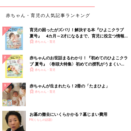
写真を貼ったらまわりをデコレーション！ ママの
赤ちゃん・育児の人気記事ランキング
コメントも忘れずに
育児の困ったがズバリ！解決する本『ひよこクラブ
――プロから見て、アルバムは何枚くらいのものがいいでしょう
夏号』 4カ月～2才になるまで、育児に役立つ情報が
か？
いっぱい！
赤ちゃん・育児
ページ枚数はお好みですが、テーマごとにアルバムを作るなら、
40ページくらいが見ていて楽しいと思います。
赤ちゃんのお世話まるわかり！『初めてのひよこクラ
また、赤ちゃんの写真をレイアウトするうえで気を付けたいのが
ブ 夏号』〈巻頭大特集〉初めての授乳がうまくい
目線です。左ページの目線が左向き、右ページの目線が右向きに
く！ おっぱい・ミルクの基本と夏のトラブル 解決テ
赤ちゃん・育児
なっていると、見づらくなってしまいます。目線は、右ページも
ク
左ページもセンターに向けるか、進行方向側に目線を揃えると、
自然な目の動きで見やすくなりますよ」。
赤ちゃんが生まれたら！2冊の「たまひよ」
赤ちゃん・育児
――オシャレに仕上げるデコレーションのコツは？
「定番のシールやスタンプだけでなく、マスキングテープを使う
と簡単にセンスよく見えます。また、布やリボンを使うと、立体
お墓の撤去にいくらかかる？墓じまい費用
的になってとてもオシャレですよ。麻生地をページ全面に貼っ
PR(くらしの話題)
て、ボード風にしてもかわいいです。
テーマに合った象徴的なモチーフを、写真の余白やアルバムにデ