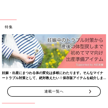
ントを残してあげられますよ」。
――写真スタジオではどんなフォトブックが作れるんですか？
「写真スタジオでフォトブックを作ると、写真撮影はもちろん、
レイアウトも写真集のような素敵なものに仕上がります。『たま
特集
ひよの写真スタジオ』では、軽くて持ち運びしやすい、雑誌のよ
うなソフトカバータイプも作れます。ほかにも、本の中心に折り
目がないフラットなアルバムなど製本仕様が選べます。
インテリ
ア
として飾ってもかっこいいですよ。おじい様・おばあ様へのプ
レゼントとしても喜ばれています」。
子どもの成長や思い出を振り返りながら制作するオリジナルアル
バム作り。何年たっても輝く、素敵な思い出が残せます。
『たまひよの写真スタジオ』ではさまざまな「たまひよオリジナ
妊娠・出産にまつわる体の変化は多岐にわたります。そんなマイナ
ルフォトブック」を展開しています。生後6カ月までのお子様に
ートラブル対策として、絶対教えたい！保存版アイテムを紹介しま
は「プリティエンジェル」、お誕生日には「バースデイアルバ
す。
ム」、ママとパパとの写真も入れたいなら「家族アルバム」がお
連載一覧へ
すすめです。それぞれ製本が3種類。一番人気は、高級感があっ
て丈夫なハードカバー製本の「上製本」。すべて42ページ。詳し
くは
たまひよの写真スタジオ公式サイト
をチェック！
（取材・文／木村美穂）