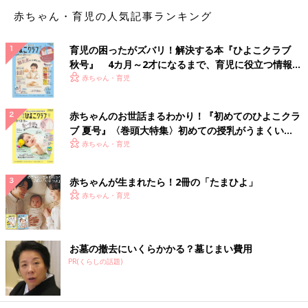
赤ちゃん・育児の人気記事ランキング
ハハの子育て空間論[ハハのさけび #11]
ハハの子育て空間論[ハハのさけび #11]子ども
が寝返りをし、ズリバイをはじめ・・・少しで
育児の困ったがズバリ！解決する本『ひよこクラブ
も動くようになると、家の中が危険でいっぱい
秋号』 4カ月～2才になるまで、育児に役立つ情報が
なことに気づきました！なんでも口に入れたが
いっぱい！
赤ちゃん・育児
るので、小さいものは誤飲の危険があります。
手の届かないところに置いているつもりでも、
いつの間にか、たっちして届くようになってい
赤ちゃんのお世話まるわかり！『初めてのひよこクラ
たり。机のカドも危ないし、床のホコリや汚れ
ブ 夏号』〈巻頭大特集〉初めての授乳がうまくい
も気になります。
く！ おっぱい・ミルクの基本と夏のトラブル 解決テ
赤ちゃん・育児
ク
赤ちゃんが生まれたら！2冊の「たまひよ」
赤ちゃん・育児
お墓の撤去にいくらかかる？墓じまい費用
PR(くらしの話題)