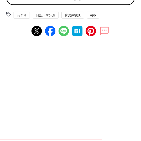
わぐり
日記・マンガ
育児体験談
app
ハハのさけび#46-50では、私が「母親になったなー」と感じる
瞬間について書いていきたいと思います。
親になって、危機察知能力が異常にあがりました。
大人にとって
はなんでもなかった空間が、子どもにとっては危険がいっぱ
い・・・！（ハハのさけび#11参照）子どもの頭より低い位置に
ある家具の角とか突起とか、手を挟みそうな扉とかキャスターと
か、手を伸ばしたら重いものが落ちてきそうな棚とか。
本当に信
じられないようなところで急に転んだりする
ので、気が抜けませ
ん。