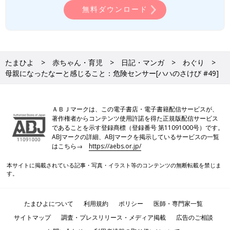
無料ダウンロード
たまひよ
赤ちゃん・育児
日記・マンガ
わぐり
母親になったなーと感じること：危険センサー[ハハのさけび #49]
ＡＢＪマークは、この電子書店・電子書籍配信サービスが、
著作権者からコンテンツ使用許諾を得た正規版配信サービス
であることを示す登録商標（登録番号 第11091000号）です。
ABJマークの詳細、ABJマークを掲示しているサービスの一覧
はこちら→
https://aebs.or.jp/
本サイトに掲載されている記事・写真・イラスト等のコンテンツの無断転載を禁じま
す。
たまひよについて
利用規約
ポリシー
医師・専門家一覧
サイトマップ
調査・プレスリリース・メディア掲載
広告のご相談