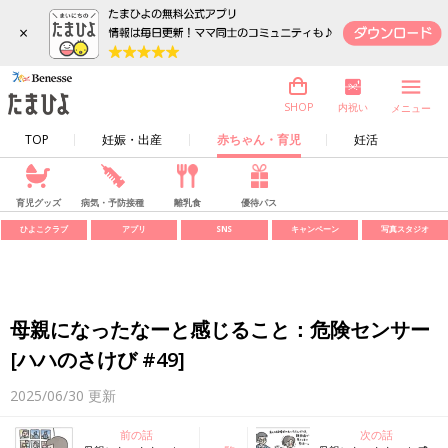
×
内祝い
SHOP
メニュー
TOP
妊娠・出産
赤ちゃん・育児
妊活
育児グッズ
病気・予防接種
離乳食
優待パス
ひよこクラブ
アプリ
SNS
キャンペーン
写真スタジオ
母親になったなーと感じること：危険センサー
[ハハのさけび #49]
2025/06/30
更新
前の話
次の話