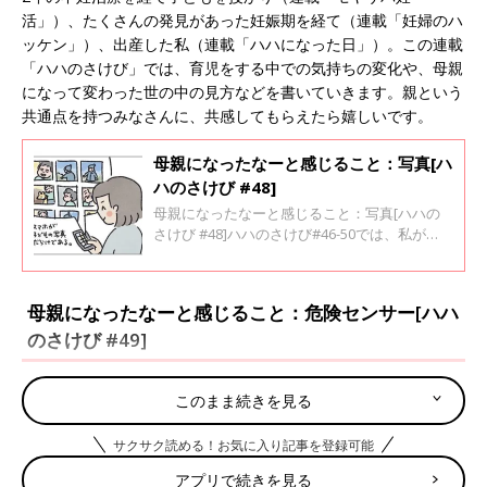
活」）、たくさんの発見があった妊娠期を経て（連載「妊婦のハ
ッケン」）、出産した私（連載「ハハになった日」）。この連載
「ハハのさけび」では、育児をする中での気持ちの変化や、母親
になって変わった世の中の見方などを書いていきます。親という
共通点を持つみなさんに、共感してもらえたら嬉しいです。
母親になったなーと感じること：写真[ハ
ハのさけび #48]
母親になったなーと感じること：写真[ハハの
さけび #48]ハハのさけび#46-50では、私が
「母親になったなー」と感じる瞬間について書
いていきたいと思います。スマホ、子どもの写
真だらけです。毎月200枚ぐらいは撮ってると
母親になったなーと感じること：危険センサー[ハハ
思います。一応、月ごとに何枚か選んで印刷で
のさけび #49]
きるサービスを使っているのですが、印刷した
後に、スマホから写真を消すことはありませ
ん。
このまま続きを見る
サクサク読める！お気に入り記事を登録可能
アプリで続きを見る