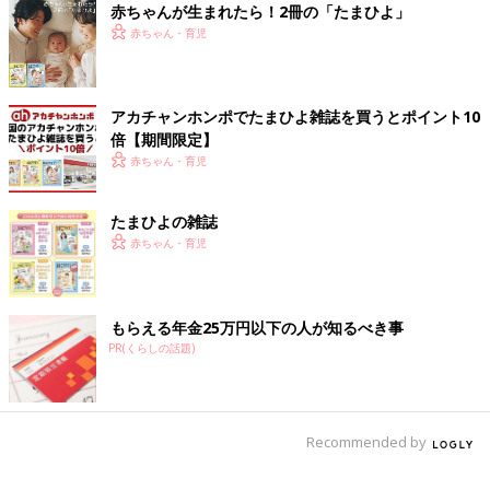
赤ちゃんが生まれたら！2冊の「たまひよ」
育休復帰直後、子どもがいないオフィスで思わず、小さいパーツ
赤ちゃん・育児
を見て「危険！！誤飲しちゃう！」と反射的に焦ってしまい、自
分にびっくり。
「親の職業病」とでもいうべきもの
かもしれませ
ん（笑）。
アカチャンホンポでたまひよ雑誌を買うとポイント10
倍【期間限定】
赤ちゃん・育児
たまひよの雑誌
赤ちゃん・育児
もらえる年金25万円以下の人が知るべき事
PR(くらしの話題)
Recommended by
常に子どもの安全に気をつかっている自分に気づいた時
、母親に