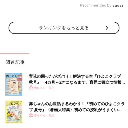
Recommended by
事故を未然に防ぐためには先回りが重要なので、常に目を皿のよ
うにして、危険なものがないか探しています。ハサミやペンなど
のとがったもの、誤飲しそうな小さいボタンや薬など・・・。
見
ランキングをもっと見る
つけたら即、子どもの手の届かないところに移動！！
というのが
習慣になってしまいました。
関連記事
育児の困ったがズバリ！解決する本『ひよこクラブ
秋号』 4カ月～2才になるまで、育児に役立つ情報が
いっぱい！
赤ちゃん・育児
赤ちゃんのお世話まるわかり！『初めてのひよこクラ
ブ 夏号』〈巻頭大特集〉初めての授乳がうまくい
く！ おっぱい・ミルクの基本と夏のトラブル 解決テ
赤ちゃん・育児
ク