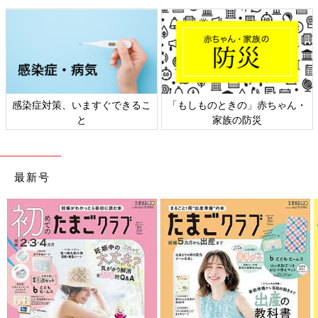
母親になったなーと感じること：食事[ハ
ハのさけび #47]
母親になったなーと感じること：食事[ハハの
さけび #47]ハハのさけび#46-50では、私が
「母親になったなー」と感じる瞬間について書
いていきたいと思います。子どもの離乳食が終
わり、大人と同じようなものが食べられるよう
感染症対策、いますぐできるこ
「もしものときの」赤ちゃん・
※この記事は、過去にたまひよONLINEで公開されたものです。
になってからというもの・・・食事の時、子ど
と
家族の防災
もの食べられるものを探すハンターと化してい
ます。子どもの食べられそうな、タンパク質や
前の話
次の話
母親になったなーと
野菜はないか。やわらかくて、子どもの好きそ
一覧
母親になったなーと感
感じること：写真[ハ
じること：涙腺[ハハの
うな味付けで、食べやすそうな大きさのものは
最新号
ハのさけび #48]
さけび #50]
ないか。食事が始まると、まずそれを探すのが
クセになりました。人のおうちでご馳走になる
時も、子どもに食べさせるためなら、「これ、
いただいていいですか？」とグイグイ行ってし
まう。私、雌ライオンかな？と思います。