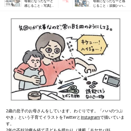
母親になったなーと
一覧
母親になったなーと感
感じること：写真[ハ
じること：涙腺[ハハの
ハのさけび #48]
さけび #50]
2歳の息子のお母さんをしています、わぐりです。「ハハのつぶ
やき」という子育てイラストをTwitterと
Instagram
で描いていま
す。
2年の不妊治療を経て子どもを授かり（連載「モヤサバ妊