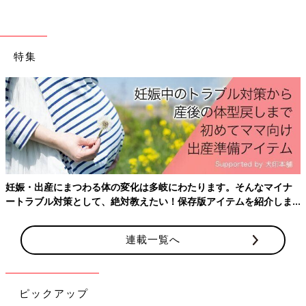
なったなあと思います。
逆に、自分のミスで子どもにケガをさせたりすると、大ショッ
ク・・・。ハハのさけび#18でも書きましたが、妊娠してからず
っと、子どもの命を守ることに必死なのですよね。いつか、もう
特集
私が守らなくてもいいんだ、なんて思う日がくるのでしょうか？
子どもを守りたいがあまり・・・[ハハの
さけび #18]
子どもを守りたいがあまり・・・[ハハのさけ
び #18]妊娠して出産して・・・ずっとずっと
「この命を守る！」ということに必死で過ごし
ています。（寝ていれば、息をしているか心配
になり。熱が出れば、苦しくないか、救急外来
妊娠・出産にまつわる体の変化は多岐にわたります。そんなマイナ
[わぐり]
に行くべきか心配になり。動き出せば、いろん
ートラブル対策として、絶対教えたい！保存版アイテムを紹介しま
2018年4月に息子を出産した34歳。
なところにぶつけないか心配になり・・・。
す。
Twitter
(@ninputweet)とInstagram(@haha_waguri)で、妊娠中か
ら現在の育児中までのイラストを、ほぼ毎日更新しています。
連載一覧へ
X（旧Twitter）「ハハのつぶやき」
Instagram「ハハのつぶやき」
ピックアップ