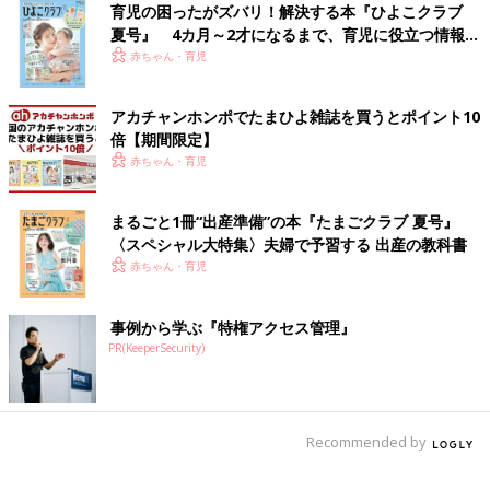
育児の困ったがズバリ！解決する本『ひよこクラブ
育休復帰直後、子どもがいないオフィスで思わず、小さいパーツ
夏号』 4カ月～2才になるまで、育児に役立つ情報が
を見て「危険！！誤飲しちゃう！」と反射的に焦ってしまい、自
いっぱい！
赤ちゃん・育児
分にびっくり。
「親の職業病」とでもいうべきもの
かもしれませ
ん（笑）。
アカチャンホンポでたまひよ雑誌を買うとポイント10
倍【期間限定】
赤ちゃん・育児
まるごと1冊“出産準備”の本『たまごクラブ 夏号』
〈スペシャル大特集〉夫婦で予習する 出産の教科書
赤ちゃん・育児
事例から学ぶ『特権アクセス管理』
PR(KeeperSecurity)
Recommended by
常に子どもの安全に気をつかっている自分に気づいた時
、母親に