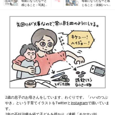
母親になったなーと
一覧
母親になったなーと感
感じること：写真[ハ
じること：涙腺[ハハの
ハのさけび #48]
さけび #50]
2歳の息子のお母さんをしています、わぐりです。「ハハのつぶ
やき」という子育てイラストをTwitterと
Instagram
で描いていま
す。
2年の不妊治療を経て子どもを授かり（連載「モヤサバ妊