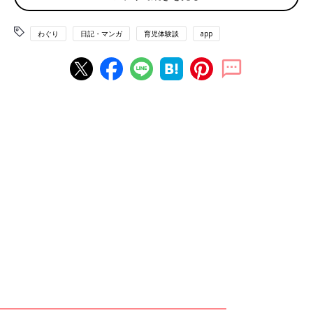
わぐり
日記・マンガ
育児体験談
app
ハハのさけび#46-50では、私が「母親になったなー」と感じる
瞬間について書いていきたいと思います。
親になって、危機察知能力が異常にあがりました。
大人にとって
はなんでもなかった空間が、子どもにとっては危険がいっぱ
い・・・！（ハハのさけび#11参照）子どもの頭より低い位置に
ある家具の角とか突起とか、手を挟みそうな扉とかキャスターと
か、手を伸ばしたら重いものが落ちてきそうな棚とか。
本当に信
じられないようなところで急に転んだりする
ので、気が抜けませ
ん。