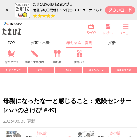
×
内祝い
SHOP
メニュー
TOP
妊娠・出産
赤ちゃん・育児
妊活
育児グッズ
病気・予防接種
離乳食
優待パス
ひよこクラブ
アプリ
SNS
キャンペーン
写真スタジオ
母親になったなーと感じること：危険センサー
[ハハのさけび #49]
2025/06/30
更新
前の話
次の話