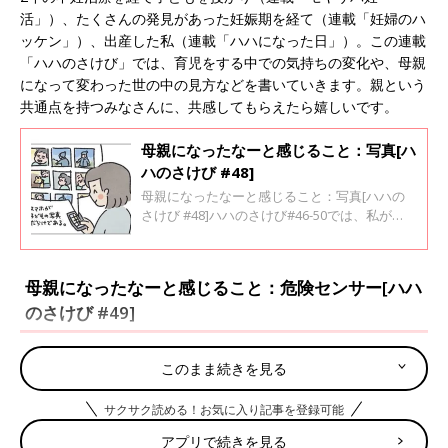
活」）、たくさんの発見があった妊娠期を経て（連載「妊婦のハ
ッケン」）、出産した私（連載「ハハになった日」）。この連載
「ハハのさけび」では、育児をする中での気持ちの変化や、母親
になって変わった世の中の見方などを書いていきます。親という
共通点を持つみなさんに、共感してもらえたら嬉しいです。
母親になったなーと感じること：写真[ハ
ハのさけび #48]
母親になったなーと感じること：写真[ハハの
さけび #48]ハハのさけび#46-50では、私が
「母親になったなー」と感じる瞬間について書
いていきたいと思います。スマホ、子どもの写
真だらけです。毎月200枚ぐらいは撮ってると
母親になったなーと感じること：危険センサー[ハハ
思います。一応、月ごとに何枚か選んで印刷で
のさけび #49]
きるサービスを使っているのですが、印刷した
後に、スマホから写真を消すことはありませ
ん。
このまま続きを見る
サクサク読める！お気に入り記事を登録可能
アプリで続きを見る