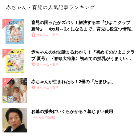
赤ちゃん・育児の人気記事ランキング
ハハの子育て空間論[ハハのさけび #11]
ハハの子育て空間論[ハハのさけび #11]子ども
が寝返りをし、ズリバイをはじめ・・・少しで
育児の困ったがズバリ！解決する本『ひよこクラブ
も動くようになると、家の中が危険でいっぱい
夏号』 4カ月～2才になるまで、育児に役立つ情報が
なことに気づきました！なんでも口に入れたが
いっぱい！
赤ちゃん・育児
るので、小さいものは誤飲の危険があります。
手の届かないところに置いているつもりでも、
いつの間にか、たっちして届くようになってい
赤ちゃんのお世話まるわかり！『初めてのひよこクラ
たり。机のカドも危ないし、床のホコリや汚れ
ブ 夏号』〈巻頭大特集〉初めての授乳がうまくい
も気になります。
く！ おっぱい・ミルクの基本と夏のトラブル 解決テ
赤ちゃん・育児
ク
赤ちゃんが生まれたら！2冊の「たまひよ」
赤ちゃん・育児
お墓の撤去にいくらかかる？墓じまい費用
PR(くらしの話題)