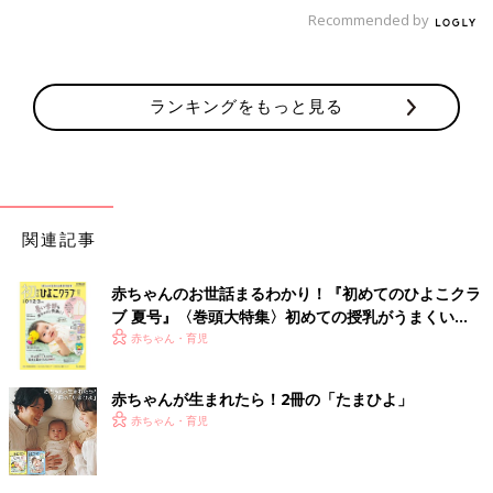
Recommended by
事故を未然に防ぐためには先回りが重要なので、常に目を皿のよ
うにして、危険なものがないか探しています。ハサミやペンなど
のとがったもの、誤飲しそうな小さいボタンや薬など・・・。
見
ランキングをもっと見る
つけたら即、子どもの手の届かないところに移動！！
というのが
習慣になってしまいました。
関連記事
赤ちゃんのお世話まるわかり！『初めてのひよこクラ
ブ 夏号』〈巻頭大特集〉初めての授乳がうまくい
く！ おっぱい・ミルクの基本と夏のトラブル 解決テ
赤ちゃん・育児
ク
赤ちゃんが生まれたら！2冊の「たまひよ」
赤ちゃん・育児