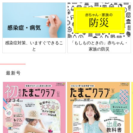
母親になったなーと感じること：食事[ハ
ハのさけび #47]
母親になったなーと感じること：食事[ハハの
さけび #47]ハハのさけび#46-50では、私が
「母親になったなー」と感じる瞬間について書
いていきたいと思います。子どもの離乳食が終
感染症対策、いますぐできるこ
わり、大人と同じようなものが食べられるよう
「もしものときの」赤ちゃん・
※この記事は、過去にたまひよONLINEで公開されたものです。
になってからというもの・・・食事の時、子ど
と
家族の防災
もの食べられるものを探すハンターと化してい
ます。子どもの食べられそうな、タンパク質や
前の話
次の話
母親になったなーと
野菜はないか。やわらかくて、子どもの好きそ
一覧
母親になったなーと感
感じること：写真[ハ
じること：涙腺[ハハの
うな味付けで、食べやすそうな大きさのものは
最新号
ハのさけび #48]
さけび #50]
ないか。食事が始まると、まずそれを探すのが
クセになりました。人のおうちでご馳走になる
時も、子どもに食べさせるためなら、「これ、
いただいていいですか？」とグイグイ行ってし
まう。私、雌ライオンかな？と思います。