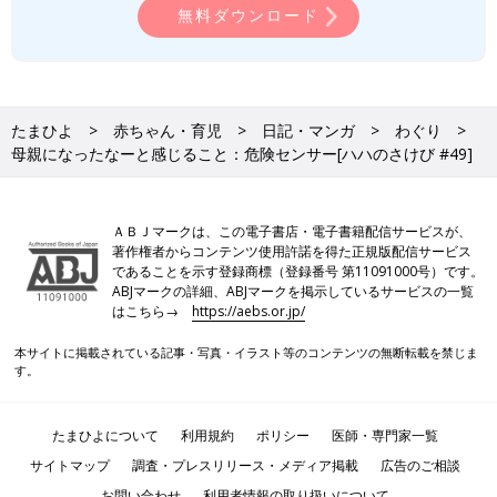
無料ダウンロード
たまひよ
赤ちゃん・育児
日記・マンガ
わぐり
母親になったなーと感じること：危険センサー[ハハのさけび #49]
ＡＢＪマークは、この電子書店・電子書籍配信サービスが、
著作権者からコンテンツ使用許諾を得た正規版配信サービス
であることを示す登録商標（登録番号 第11091000号）です。
ABJマークの詳細、ABJマークを掲示しているサービスの一覧
はこちら→
https://aebs.or.jp/
本サイトに掲載されている記事・写真・イラスト等のコンテンツの無断転載を禁じま
す。
たまひよについて
利用規約
ポリシー
医師・専門家一覧
サイトマップ
調査・プレスリリース・メディア掲載
広告のご相談
お問い合わせ
利用者情報の取り扱いについて