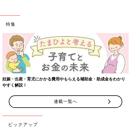
なったなあと思います。
逆に、自分のミスで子どもにケガをさせたりすると、大ショッ
ク・・・。ハハのさけび#18でも書きましたが、妊娠してからず
っと、子どもの命を守ることに必死なのですよね。いつか、もう
特集
私が守らなくてもいいんだ、なんて思う日がくるのでしょうか？
子どもを守りたいがあまり・・・[ハハの
さけび #18]
子どもを守りたいがあまり・・・[ハハのさけ
び #18]妊娠して出産して・・・ずっとずっと
「この命を守る！」ということに必死で過ごし
ています。（寝ていれば、息をしているか心配
妊娠・出産・育児にかかる費用やもらえる補助金・助成金をわかり
になり。熱が出れば、苦しくないか、救急外来
[わぐり]
に行くべきか心配になり。動き出せば、いろん
やすく解説！
2018年4月に息子を出産した34歳。
なところにぶつけないか心配になり・・・。
Twitter
(@ninputweet)とInstagram(@haha_waguri)で、妊娠中か
ら現在の育児中までのイラストを、ほぼ毎日更新しています。
連載一覧へ
X（旧Twitter）「ハハのつぶやき」
Instagram「ハハのつぶやき」
ピックアップ