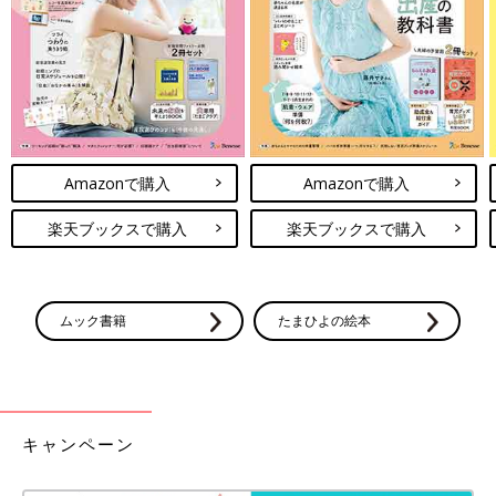
Amazonで購入
Amazonで購入
みどりの森みらいこども園のドキュメンテーション
楽天ブックスで購入
楽天ブックスで購入
田中：
対してみどりの森みらいこども園は、雨のなかでの外遊び
を長年やっていて、3～5歳の幼児クラスでは、「雨散歩」という
名で近隣にでかけるそうです。このドキュメンテーションは、幼
児クラスが、雨の準備をしていなくて、お散歩やめようかという
ムック書籍
たまひよの絵本
先生に「どうしたら行けるかな？」と子どもたち自身が考え、提
案しているのが印象的でした。
豆先生：
準備も遊びや学びになる
んですよね。雨の中で過ごすた
めに何が必要かを自分たちで考え「濡れてもいいよね」「でも雷
キャンペーン
が来たら？」「袋をかぶればいいんじゃない？」「じゃあカッパ
作ろうよ」と話し合って友達同士でやりとりしながら進めていく