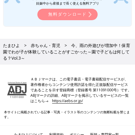
のは、子どもたち自身で考える機会をもつという観点ではもった
妊娠中から産後まで長く使える無料アプリ
いないことだと思います。
無料ダウンロード
田中：
最初は「雨の外遊びだなんて汚れた服が増える！」と思っ
ていたのですが、こうして園の先生たちが子どもを見る視点で見
てみると、雨の日の遊びがまったく違って見えてきました
。泥ん
この服は、子どもが思いきり挑戦し、感じ、学んできた証
なんで
すね。
たまひよ
赤ちゃん・育児
今、雨の外遊びが増加中！保育
園でわが子が体験していることがすごかった～園で子どもは何して
豆先生：
そうなんです。泥んこになってきたら「今日もうちの子
る？Vol.3～
は五感をフル活動させて学んできた」と、とらえてみてはどうで
しょうか。
おうちでも子どもに、雨の日の冒険や発見を聞いてみると、泥だ
ＡＢＪマークは、この電子書店・電子書籍配信サービスが、
らけの服の洗濯が楽しくなるかもしれません。
著作権者からコンテンツ使用許諾を得た正規版配信サービス
であることを示す登録商標（登録番号 第11091000号）です。
取材・文/田中あすか、たまひよONLINE編集部
ABJマークの詳細、ABJマークを掲示しているサービスの一覧
はこちら→
https://aebs.or.jp/
●記事の内容は2026年6月の情報であり、現在と異なる場合があ
本サイトに掲載されている記事・写真・イラスト等のコンテンツの無断転載を禁じま
ります。
す。
＜次回のテーマ＞
次回は、保育園って遊んでいるだけ？ではない「遊びのなかの学
たまひよについて
利用規約
ポリシー
医師・専門家一覧