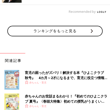
も、とても印象的です。
豆先生：
体験を自分の言葉にしていますよね。ただの水ではな
Recommended by
く、「雨からもらったもの」として受け取ってすごく
豊かな想像
力が育まれている
と思います。
それを見たお友だちも真似をする。そのほかにも水たまりの色が
ランキングをもっと見る
濁っていることに気づき、色の変化を感じている子もいますね。
初めて雨の園庭に出た子どもたちが、こんなにたくさんのことに
気づいたり、豊かな発想と言葉を持っていることに驚かされませ
んか？
関連記事
田中：
見ているこちらが、ワクワクしてきます！
育児の困ったがズバリ！解決する本『ひよこクラブ
秋号』 4カ月～2才になるまで、育児に役立つ情報が
いっぱい！
赤ちゃん・育児
赤ちゃんのお世話まるわかり！『初めてのひよこクラ
ブ 夏号』〈巻頭大特集〉初めての授乳がうまくい
く！ おっぱい・ミルクの基本と夏のトラブル 解決テ
赤ちゃん・育児