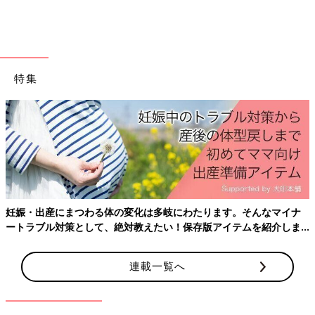
ろう」
と自分なりに試している。小さな挑戦の連続ですよね。
田中：
最初のドキュメンテーションでも、泥でお山を作ろうとし
た子が「小さいお山だね」と話していました。うまくいかない様
子が見られます。
特集
豆先生：
晴れた日に砂場で作るのと違い、雨の日は水が多くて、
固まりにくい。どうしたら大きい山が作れるんだろうと、水をか
き出してみたり、土を足してみたり、試行錯誤をすることになり
ます。
思い通りにいかないからこそ、子どもは考えて、またやってみ
る。
その積み重ねの中で、「こうするとこうなる」という物質や
物事の仕組みを身体で理解していきます。
妊娠・出産にまつわる体の変化は多岐にわたります。そんなマイナ
ートラブル対策として、絶対教えたい！保存版アイテムを紹介しま
田中：
まさに学びですね。こうして見ていくと、
「ただ遊んでい
す。
る」わけではない
んですね…。
連載一覧へ
豆先生：
そうなんです。子どもたちは雨の外遊びでさまざまな挑
戦をし
身体の動かし方や、雨で変化する物質や、多くのことを