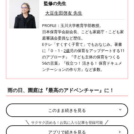
監修の先生
大豆生田啓友 先生
PROFILE：玉川大学教育学部教授。
日本保育学会副会長、こども家庭庁・こども家
庭審議会委員など歴任。
Eテレ「すくすく子育て」でもおなじみ。著書
に『０・1・
2歳
児の保育をアップデートする11
のアプローチ』『子ども主体の保育をつくる
56の言葉』『役立つ！ 活きる！ 保育ドキュメ
ンテーションの作り方』など多数。
雨の日、園庭は『最高のアドベンチャー』に！
ライター田中（以下 田中）
：最近は雨の日でも外で遊ぶ園が増
このまま続きを見る
えているそうですが、なぜなのでしょう？親としては、
保育園
っ
てただでさえ着替えやシーツなど持ち帰りが多いですよね…。雨
サクサク読める！お気に入り記事を登録可能
の日にドロドロの服があったら、想像するだけでちょっと気が重
くなります。
アプリで続きを見る