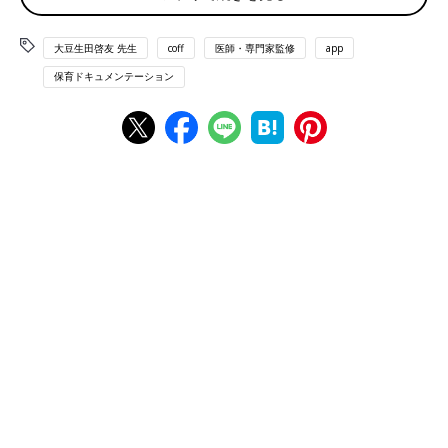
大豆生田先生（以下、豆先生）
：そうですね。でも雨の日って、
大豆生田啓友 先生
coff
医師・専門家監修
app
子どもにとっては未知なことに出会う特別な時間なんです。保育
保育ドキュメンテーション
園のドキュメンテーションを見ると、その一つ一つが小さな挑戦
の積み重ねになっていることがよくわかるんですよ。早速見てみ
ましょう。