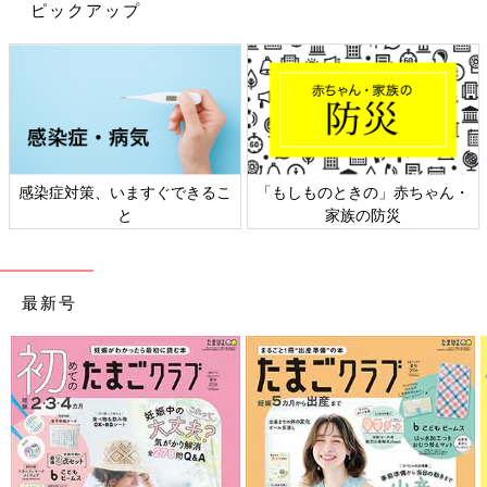
学んでいます。
このドキュメンテーション見るとそれがありあり
ピックアップ
と伝わってきます。
雨がくれる課題を子ども自身が考える
感染症対策、いますぐできるこ
「もしものときの」赤ちゃん・
と
家族の防災
最新号