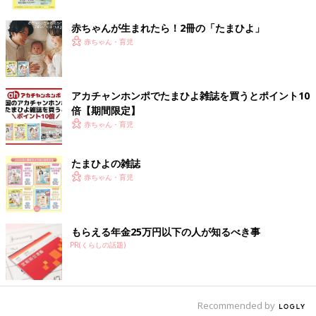
ク
赤ちゃんが生まれたら！2冊の「たまひよ」
赤ちゃん・育児
アカチャンホンポでたまひよ雑誌を買うとポイント10
倍【期間限定】
赤ちゃん・育児
たまひよの雑誌
赤ちゃん・育児
雨の砂場では、うまく固まらないことや、土の感触の違いに気づきます
田中：
こちらも同じ園ですが、今度はダイナミックです。水たま
りの中を“ぴょーん”と跳ねてみたり、泥水に手を入れてみたり
もらえる年金25万円以下の人が知るべき事
PR(くらしの話題)
「べちゃべちゃする」と感触を確かめたり…。
豆先生：
いつもの園庭が「多くの驚きと新しい発見」の場に変わ
っているんです。冷たい、ぬるっとする、足が沈む。やってみて
Recommended by
初めてわかることに出会いながら、
「どうやって動けばいいんだ