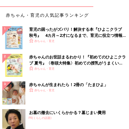
赤ちゃん・育児の人気記事ランキング
育児の困ったがズバリ！解決する本『ひよこクラブ
秋号』 4カ月～2才になるまで、育児に役立つ情報が
いっぱい！
赤ちゃん・育児
永吉あさひこども園のドキュメンテーション
赤ちゃんのお世話まるわかり！『初めてのひよこクラ
田中：
この鹿児島の永吉あさひこども園では、子どもたちが、雨
ブ 夏号』〈巻頭大特集〉初めての授乳がうまくい
の日に外で遊べないことを残念がっていたことから、昨年初めて
く！ おっぱい・ミルクの基本と夏のトラブル 解決テ
赤ちゃん・育児
雨の外遊びにチャレンジしたそうです。
ク
赤ちゃんが生まれたら！2冊の「たまひよ」
子どもたちは、朝からワクワクしていたと書かれていますね。
赤ちゃん・育児
豆先生：
色とりどりのカッパや長靴を身につけるだけで、「いつ
もと違う」世界が広がり、その時点で子どもにとってはもう日常
とは違う。アドベンチャーの始まりです。
お墓の撤去にいくらかかる？墓じまい費用
PR(くらしの話題)
田中：
「先生見て！お水、雨からもらったんだよ」という言葉