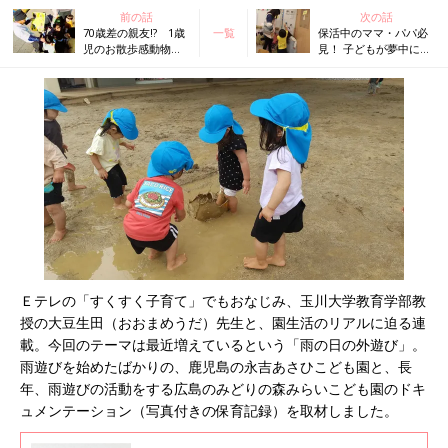
前の話
次の話
70歳差の親友!? 1歳
一覧
保活中のママ・パパ必
児のお散歩感動物
見！ 子どもが夢中にな
語！～園で子どもは
れる「学びの芽」が育
何してる？Vol.2～
つ保育園って？？ ～園
で子どもは何してる？
Vol.4～
Ｅテレの「すくすく子育て」でもおなじみ、玉川大学教育学部教
授の大豆生田（おおまめうだ）先生と、園生活のリアルに迫る連
載。今回のテーマは最近増えているという「雨の日の外遊び」。
雨遊びを始めたばかりの、鹿児島の永吉あさひこども園と、長
年、雨遊びの活動をする広島のみどりの森みらいこども園のドキ
ュメンテーション（写真付きの保育記録）を取材しました。