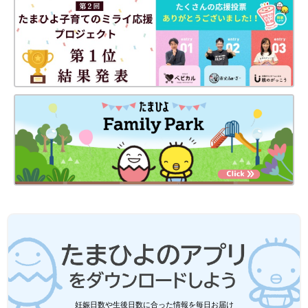
姿が見られます。
雨というコントロールできないことが、子どもたちの「どうしよ
う？」という気持ちを引き出し、思いや考えを共有しながら、
共
通の目的に向かって試行錯誤する姿へとつながっています。「協
同性」が発揮されている
とも言えます。
田中：
園の先生が、子どもに考えさせているのがすごいと思いま
した。私だったらすぐに「雨だからカッパを着ていこうね」と答
えを言いたくなってしまいます。
豆先生：
そうなんです。ドキュメンテーションを見るとわかるよ
うに、子どもたちは自分たちの願いをかなえるためにどうしたら
いいか、実にさまざまなことを考えていますよね。この園では、
最後はカッパを自分たちで作って雨の日のお散歩を実現させてい
ます。
子どもは、大人が思うよりずっとたくさんのことを考えることが
できるし、
驚くようなアイディアで突破する力もある
んです。
「雨だからカッパを着せる」と大人が決めたり、やらせてしまう
妊娠日数や生後日数に合った情報を毎日お届け