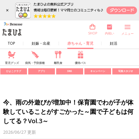
×
内祝い
SHOP
メニュー
TOP
妊娠・出産
赤ちゃん・育児
妊活
育児グッズ
病気・予防接種
離乳食
優待パス
ひよこクラブ
アプリ
SNS
キャンペーン
写真スタジオ
今、雨の外遊びが増加中！保育園でわが子が体
験していることがすごかった～園で子どもは何
してる？Vol.3～
2026/06/27
更新